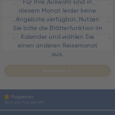
Für Ihre Auswahl sind in
11
12
13
14
15
16
17
diesem Monat leider keine
Angebote verfügbar. Nutzen
18
19
20
21
22
23
24
Sie bitte die Blätterfunktion im
Kalender und wählen Sie
25
26
27
28
29
30
31
einen anderen Reisemonat
aus.
Auswählen
Flugzeiten
3
Noch kein Flug gewählt.