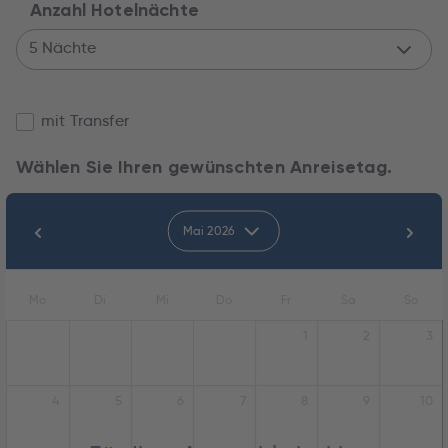
Anzahl Hotelnächte
5 Nächte
mit Transfer
Wählen Sie Ihren gewünschten Anreisetag.
Mai 2026
Mo
Di
Mi
Do
Fr
Sa
So
1
2
3
4
5
6
7
8
9
10