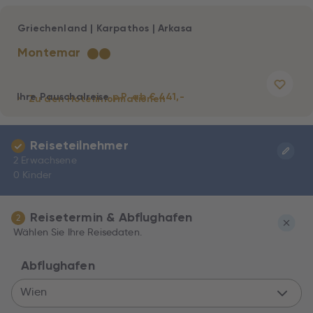
Griechenland
|
Karpathos
|
Arkasa
Montemar
★
★
Ihre Pauschalreise
p.P. ab € 441,-
Zu den Hotelinformationen
Reiseteilnehmer
2 Erwachsene
0 Kinder
Reisetermin & Abflughafen
2
Wählen Sie Ihre Reisedaten.
Abflughafen
Wien