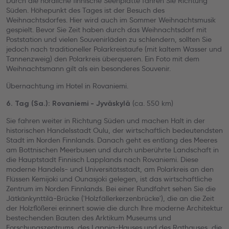
Durch die nördliche finnische Seenplatte fahren Sie Richtung
Süden. Höhepunkt des Tages ist der Besuch des
Weihnachtsdorfes. Hier wird auch im Sommer Weihnachtsmusik
gespielt. Bevor Sie Zeit haben durch das Weihnachtsdorf mit
Poststation und vielen Souvenirläden zu schlendern, sollten Sie
jedoch nach traditioneller Polarkreistaufe (mit kaltem Wasser und
Tannenzweig) den Polarkreis überqueren. Ein Foto mit dem
Weihnachtsmann gilt als ein besonderes Souvenir.
Übernachtung im Hotel in Rovaniemi.
(ca. 550 km)
6. Tag (Sa.): Rovaniemi - Jyväskylä
Sie fahren weiter in Richtung Süden und machen Halt in der
historischen Handelsstadt Oulu, der wirtschaftlich bedeutendsten
Stadt im Norden Finnlands. Danach geht es entlang des Meeres
am Bottnischen Meerbusen und durch unberührte Landschaft in
die Hauptstadt Finnisch Lapplands nach Rovaniemi. Diese
moderne Handels- und Universitätsstadt, am Polarkreis an den
Flüssen Kemijoki und Ounasjoki gelegen, ist das wirtschaftliche
Zentrum im Norden Finnlands. Bei einer Rundfahrt sehen Sie die
Jätkänkynttilä-Brücke ('Holzfällerkerzenbrücke'), die an die Zeit
der Holzflößerei erinnert sowie die durch Ihre moderne Architektur
bestechenden Bauten des Arktikum Museums und
Forschungszentrums, des Lappia-Hauses und des Rathauses, die