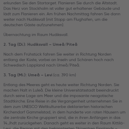
erkunden Sie den Stortorget. Flanieren Sie durch die Altstadt.
Das Herz von Stockholm ist voller gut erhaltener Gebäude und
lädt zum Flanieren ein. Am frühen Nachmittag fahren Sie dann
weiter nach Hudiksvall (mit Stopp am Flughafen, um die
deutschen Gäste aufzunehmen).
Übernachtung im Raum Hudiksvall.
2. Tag (Di.): Hudiksvall – Umeå/Piteå
Nach dem Frühstück fahren Sie weiter in Richtung Norden
entlang der Küste, vorbei an Inseln und Schären hoch nach
Schwedisch Lappland nach Umeå/Piteå.
(ca. 390 km)
3. Tag (Mi.): Umeå – Levi
Entlang des Meeres geht es heute weiter Richtung Norden. Sie
machen Halt in Luleå. Die kleine Universitätsstadt beeindruckt
durch seine Lage am Meer und die imposante neogotische
Stadtkirche. Eine Reise in die Vergangenheit unternehmen Sie in
dem zum UNESCO Weltkulturerbe deklarierten historischen
Kirchendorf Gammelstad, in dem hunderte von roten Häusern um
die zentrale Kirche gruppiert sind, die in ihren Anfängen in das
14.Jhdt zurückgehen. Danach geht es weiter in den Raum Kittilä-
Levi, die Region mit den bekanntesten Skizentren Finnlands –