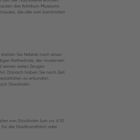
 Zeit der Holzflößerei erinnert
 Bauten des Arktikum Museums
hauses, die alle vom berühmten
tatten Sie Helsinki noch einen
rdigen Kathedrale, der modernen
d seinen vielen Zeugen
hr). Danach haben Sie noch Zeit
ezialitäten zu erkunden.
ach Stockholm.
afen von Stockholm (um ca. 6:10
t für die Stadtrundfahrt oder