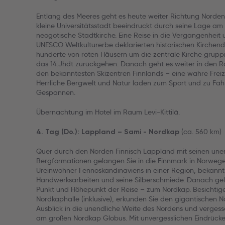
Entlang des Meeres geht es heute weiter Richtung Norden.
kleine Universitätsstadt beeindruckt durch seine Lage a
neogotische Stadtkirche. Eine Reise in die Vergangenhei
UNESCO Weltkulturerbe deklarierten historischen Kirche
hunderte von roten Häusern um die zentrale Kirche gruppie
das 14.Jhdt zurückgehen. Danach geht es weiter in den Ra
den bekanntesten Skizentren Finnlands – eine wahre Freiz
Herrliche Bergwelt und Natur laden zum Sport und zu Fah
Gespannen.
Übernachtung im Hotel im Raum Levi-Kittilä.
(ca. 560 km)
4. Tag (Do.): Lappland – Sami - Nordkap
Quer durch den Norden Finnisch Lappland mit seinen une
Bergformationen gelangen Sie in die Finnmark in Norwege
Ureinwohner Fennoskandinaviens in einer Region, bekannt f
Handwerksarbeiten und seine Silberschmiede. Danach gel
Punkt und Höhepunkt der Reise – zum Nordkap. Besichtige
Nordkaphalle (inklusive), erkunden Sie den gigantischen 
Ausblick in die unendliche Weite des Nordens und vergess
am großen Nordkap Globus. Mit unvergesslichen Eindrücke