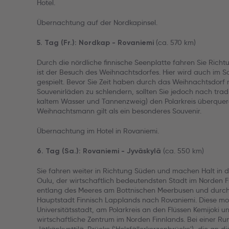
Hotel.
Übernachtung auf der Nordkapinsel.
(ca. 570 km)
5. Tag (Fr.): Nordkap - Rovaniemi
Durch die nördliche finnische Seenplatte fahren Sie Ric
ist der Besuch des Weihnachtsdorfes. Hier wird auch im
gespielt. Bevor Sie Zeit haben durch das Weihnachtsdorf m
Souvenirläden zu schlendern, sollten Sie jedoch nach tradit
kaltem Wasser und Tannenzweig) den Polarkreis überquere
Weihnachtsmann gilt als ein besonderes Souvenir.
Übernachtung im Hotel in Rovaniemi.
(ca. 550 km)
6. Tag (Sa.): Rovaniemi - Jyväskylä
Sie fahren weiter in Richtung Süden und machen Halt in d
Oulu, der wirtschaftlich bedeutendsten Stadt im Norden 
entlang des Meeres am Bottnischen Meerbusen und durch
Hauptstadt Finnisch Lapplands nach Rovaniemi. Diese m
Universitätsstadt, am Polarkreis an den Flüssen Kemijoki u
wirtschaftliche Zentrum im Norden Finnlands. Bei einer Ru