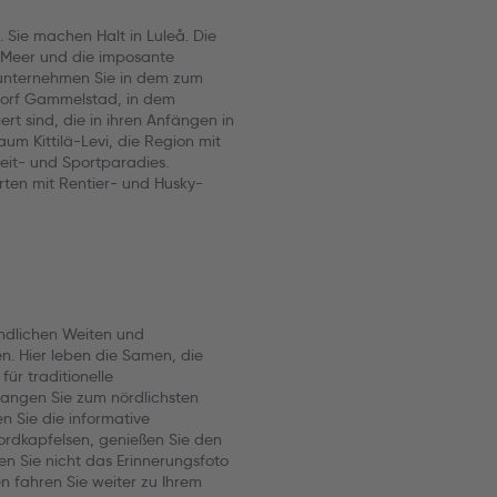
 Sie machen Halt in Luleå. Die
m Meer und die imposante
t unternehmen Sie in dem zum
ndorf Gammelstad, in dem
rt sind, die in ihren Anfängen in
um Kittilä-Levi, die Region mit
eit- und Sportparadies.
rten mit Rentier- und Husky-
ndlichen Weiten und
n. Hier leben die Samen, die
ür traditionelle
angen Sie zum nördlichsten
n Sie die informative
Nordkapfelsen, genießen Sie den
en Sie nicht das Erinnerungsfoto
n fahren Sie weiter zu Ihrem