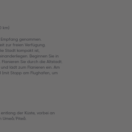
0 km)
in Empfang genommen.
it zur freien Verfügung.
ie Stadt kompakt ist,
inanderliegen. Beginnen Sie in
Flanieren Sie durch die Altstadt.
 und lädt zum Flanieren ein. Am
l (mit Stopp am Flughafen, um
entlang der Küste, vorbei an
h Umeå/Piteå.