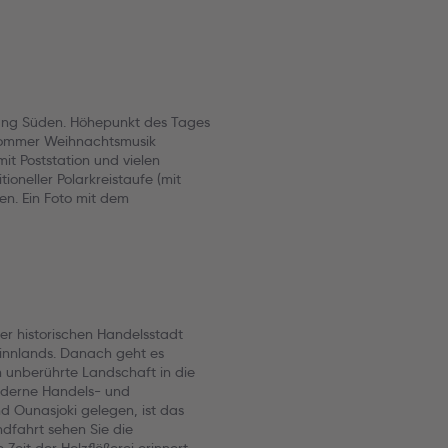
htung Süden. Höhepunkt des Tages
 Sommer Weihnachtsmusik
it Poststation und vielen
ioneller Polarkreistaufe (mit
n. Ein Foto mit dem
er historischen Handelsstadt
Finnlands. Danach geht es
 unberührte Landschaft in die
oderne Handels- und
nd Ounasjoki gelegen, ist das
ndfahrt sehen Sie die