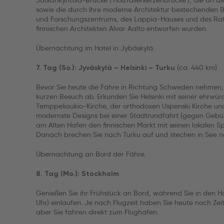
Jätkänkynttilä-Brücke ('Holzfällerkerzenbrücke'), die an die
sowie die durch Ihre moderne Architektur bestechenden
und Forschungszentrums, des Lappia-Hauses und des Rat
finnischen Architekten Alvar Aalto entworfen wurden.
Übernachtung im Hotel in Jybäskylä.
(ca. 440 km)
7. Tag (So.): Jyväskylä – Helsinki – Turku
Bevor Sie heute die Fähre in Richtung Schweden nehmen, s
kurzen Besuch ab. Erkunden Sie Helsinki mit seiner ehrwü
Temppeliaukio-Kirche, der orthodoxen Uspenski Kirche un
modernste Designs bei einer Stadtrundfahrt (gegen Gebü
am Alten Hafen den finnischen Markt mit seinen lokalen Sp
Danach brechen Sie nach Turku auf und stechen in See n
Übernachtung an Bord der Fähre.
8. Tag (Mo.): Stockholm
Genießen Sie ihr Frühstück an Bord, während Sie in den H
Uhr) einlaufen. Je nach Flugzeit haben Sie heute noch Zei
aber Sie fahren direkt zum Flughafen.