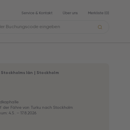
Service & Kontakt
Über uns
Merkliste (
0
)
|
Stockholms Iän
|
Stockholm
ordkaphalle
f der Fähre von Turku nach Stockholm
um: 4.5. – 17.8.2026