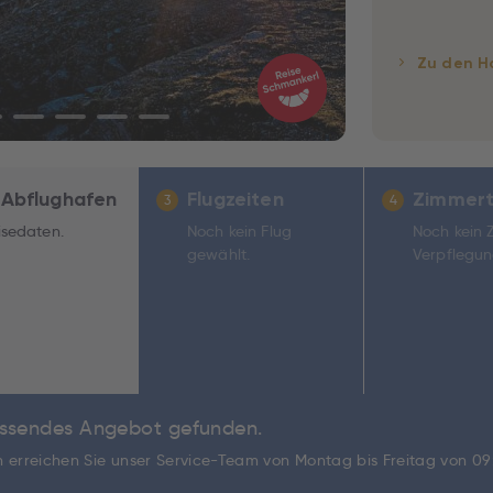
Zu den H
 Abflughafen
Flugzeiten
Zimmert
3
4
isedaten.
Noch kein Flug
Noch kein 
gewählt.
Verpflegun
passendes Angebot gefunden.
ch erreichen Sie unser Service-Team von Montag bis Freitag von 0