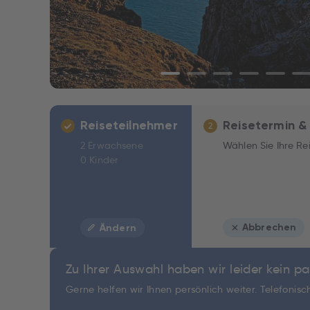
Reiseteilnehmer
Reisetermin &
2
2 Erwachsene
Wählen Sie Ihre Re
0 Kinder
Abbrechen
Ändern
Zu Ihrer Auswahl haben wir leider kein 
Gerne helfen wir Ihnen persönlich weiter. Telefonis