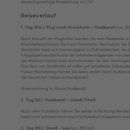
deutschsprachige Reiseleitung vor Ort
Reiseverlauf
(ca. 26
1. Tag (Mo.): Flug nach Stockholm – Hudiksvall
Nach Ankunft am Flughafen werden Sie vom Reiseleiter 
Anschließend fahren Sie nach Stockholm. Hier haben Sie Ze
Stockholm lässt sich hervorragend zu Fuß entdecken, da d
fußgängerfreundlich und die Sehenswürdigkeiten nah beie
der Altstadt Gamla Stan und erkunden Sie den Stortorget. 
Das Herz von Stockholm ist voller gut erhaltener Gebäude
frühen Nachmittag fahren Sie dann weiter nach Hudiksval
die deutschen Gäste aufzunehmen).
Übernachtung im Raum Hudiksvall.
2. Tag (Di.): Hudiksvall – Umeå/Piteå
Nach dem Frühstück fahren Sie weiter in Richtung Norden 
Inseln und Schären hoch nach Schwedisch Lappland nac
(ca. 390 km)
3. Tag (Mi.): Umeå – Levi