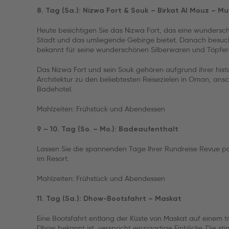
8. Tag (Sa.): Nizwa Fort & Souk – Birkat Al Mouz – M
Heute besichtigen Sie das Nizwa Fort, das eine wundersc
Stadt und das umliegende Gebirge bietet. Danach besuche
bekannt für seine wunderschönen Silberwaren und Töpfer
Das Nizwa Fort und sein Souk gehören aufgrund ihrer hist
Architektur zu den beliebtesten Reisezielen in Oman, ansc
Badehotel.
Mahlzeiten: Frühstück und Abendessen
9 – 10. Tag (So. – Mo.): Badeaufenthalt
Lassen Sie die spannenden Tage Ihrer Rundreise Revue pa
im Resort.
Mahlzeiten: Frühstück und Abendessen
11. Tag (Sa.): Dhow-Bootsfahrt – Maskat
Eine Bootsfahrt entlang der Küste von Maskat auf einem tra
Dhow bekannt ist, verspricht einzigartige Einblicke. Die 