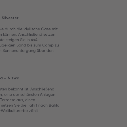
 Silvester
ie durch die idyllische Oase mit
n können. Anschließend setzen
te steigen Sie in 4x4
ügeligen Sand bis zum Camp zu
en Sonnenuntergang über den
ra – Nizwa
uten bekannt ist. Anschließend
en, eine der schönsten Anlagen
Terrasse aus, einen
setzen Sie die Fahrt nach Bahla
Weltkulturerbe zählt.