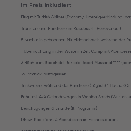
Im Preis inkludiert
Flug mit Turkish Airlines (Economy, Umsteigverbindung) n
Transfers und Rundreise im Reisebus (lt. Reiseverlauf)
5 Nächte in gehobenen Mittelklassehotels während der Ru
1 Übernachtung in der Wüste im Zelt Camp mit Abendessen
3 Nächte im Badehotel Barcelo Resort Mussanah**** (oder
2x Picknick-Mittagessen
Trinkwasser während der Rundreise (Täglich) 1 Flache 0,5 
Fahrt mit 4x4 Geländewagen in Wahiba Sands (Wüsten u
Besichtigungen & Eintritte (lt. Programm)
Dhow-Bootsfahrt & Abendessen im Fischrestaurant