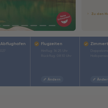
Zu den H
 Abflughafen
Flugzeiten
Zimmert
2027
Hinflug: 16:25 Uhr
Doppelzim
Rückflug: 08:10 Uhr
Halbpensi
Ändern
Änder