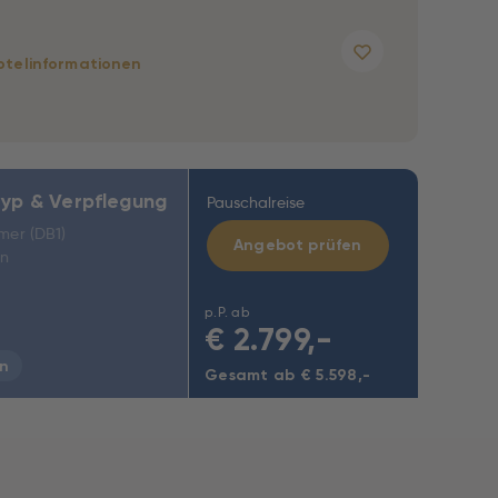
otelinformationen
yp & Verpflegung
Pauschalreise
mer (DB1)
Angebot prüfen
on
p.P. ab
€
2.799,-
n
Gesamt ab € 5.598,-