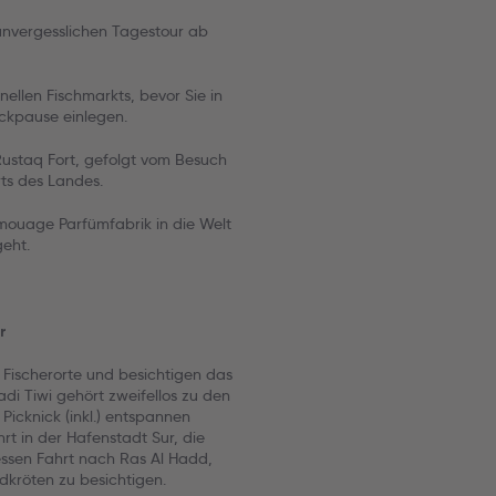
 unvergesslichen Tagestour ab
nellen Fischmarkts, bevor Sie in
ickpause einlegen.
ustaq Fort, gefolgt vom Besuch
ts des Landes.
mouage Parfümfabrik in die Welt
geht.
r
 Fischerorte und besichtigen das
i Tiwi gehört zweifellos zu den
icknick (inkl.) entspannen
t in der Hafenstadt Sur, die
essen Fahrt nach Ras Al Hadd,
dkröten zu besichtigen.