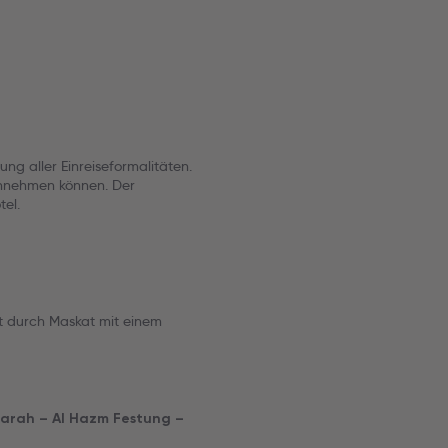
ng aller Einreiseformalitäten.
innehmen können. Der
el.
t durch Maskat mit einem
owarah – Al Hazm Festung –