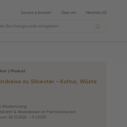
Service & Kontakt
Über uns
Merkliste (
0
)
kat
|
Maskat
dreise zu Silvester - Kultur, Wüste
 im Wüstencamp
sfahrt & Abendessen im Fischrestaurant
aum: 26.12.2026 – 5.1.2027