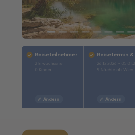
Reiseteilnehmer
Reisetermin &
2 Erwachsene
26.12.2026 - 05.01.
0 Kinder
9 Nächte ab Wien
Ändern
Ändern