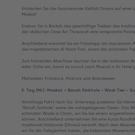
Entdecken Sie die faszinierende Vielfalt Omans auf einer
Maskat!
Erleben Sie in Barkah das geschäftige Treiben des traditio
der idyllischen Oase Ain Thowarah eine entspannte Pickn
Anschließend erwartet Sie ein Fotostopp am imposanten R
des majestätischen Al Hazm Fort, einem der schönsten For
Zum krönenden Abschluss tauchen Sie in der exklusiven A
edler Düfte ein, bevor es zurück nach Muscat in Ihr Hotel 
Mahlzeiten: Frühstück, Picknick und Abendessen
5. Tag (Mi.): Maskat – Bimah Sinkhole - Wadi Tiwi – Su
Vormittags Fahrt nach Sur. Unterwegs passieren Sie kleine
"Bimah Sinkhole" sowie die nahegelegenen Oasen. Das Wad
schönsten Wadis in Oman, wo Sie bei einem angenehmen P
können. Anschließend unternehmen Sie eine kurze Rundfahr
traditionell Holzboote (Dhows) herstellt. Nach dem Abend
wo Sie die Gelegenheit haben, die bekannten Wasserschil