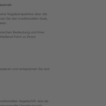
ussanah
höne Vogelperspektive über die
n Sie den traditionellen Souk,
eien.
orischen Bedeutung und ihrer
hließend Fahrt zu Ihrem
ssieren und entspannen Sie sich
ditionellen Segelschiff, das als
stimmungsvolle Umgebung mit