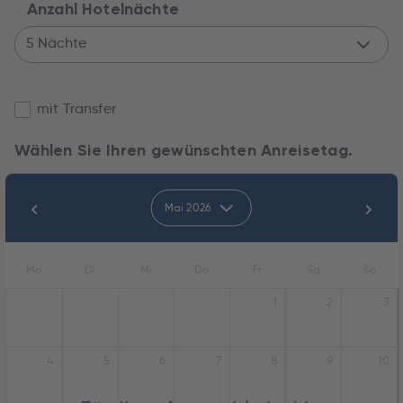
Anzahl Hotelnächte
5 Nächte
mit Transfer
Wählen Sie Ihren gewünschten Anreisetag.
Mai 2026
Mo
Di
Mi
Do
Fr
Sa
So
1
2
3
4
5
6
7
8
9
10