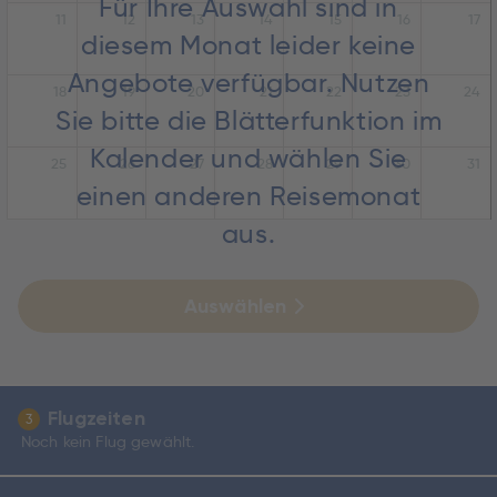
Für Ihre Auswahl sind in
11
12
13
14
15
16
17
diesem Monat leider keine
Angebote verfügbar. Nutzen
18
19
20
21
22
23
24
Sie bitte die Blätterfunktion im
Kalender und wählen Sie
25
26
27
28
29
30
31
einen anderen Reisemonat
aus.
Auswählen
Flugzeiten
3
Noch kein Flug gewählt.