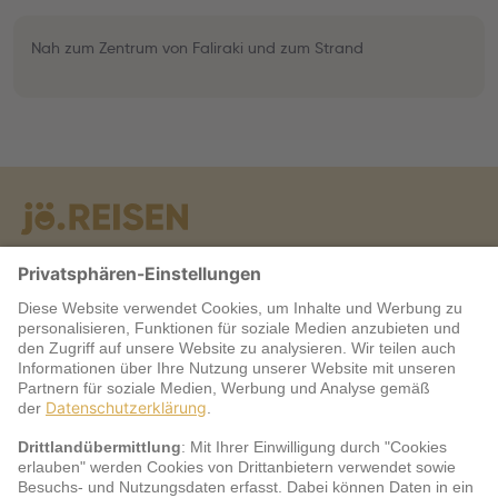
Nah zum Zentrum von Faliraki und zum Strand
Warum jö?
Service
jö Bonus Club Partner