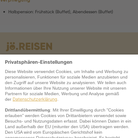
Halbpension: Frühstück (Buffet), Abendessen (Buffet)
Warum jö?
Service
jö Bonus Club Partner