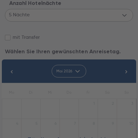
Anzahl Hotelnächte
5 Nächte
mit Transfer
Wählen Sie Ihren gewünschten Anreisetag.
Mai 2026
Mo
Di
Mi
Do
Fr
Sa
So
1
2
3
4
5
6
7
8
9
10