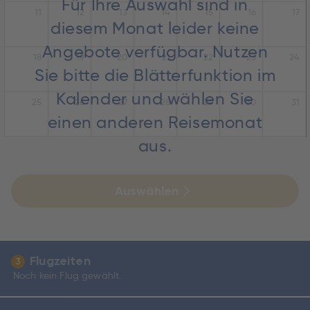
Für Ihre Auswahl sind in
11
12
13
14
15
16
17
diesem Monat leider keine
Angebote verfügbar. Nutzen
18
19
20
21
22
23
24
Sie bitte die Blätterfunktion im
Kalender und wählen Sie
25
26
27
28
29
30
31
einen anderen Reisemonat
aus.
Auswählen
Flugzeiten
3
Noch kein Flug gewählt.