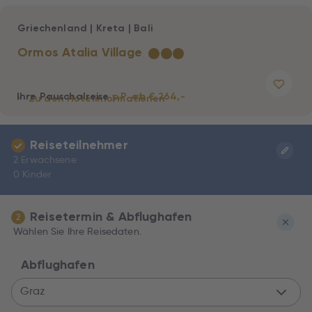
Griechenland
|
Kreta
|
Bali
Ormos Atalia Village
★
★
★
Ihre Pauschalreise
p.P. ab € 264,-
Zu den Hotelinformationen
Reiseteilnehmer
2 Erwachsene
0 Kinder
Reisetermin & Abflughafen
2
Wählen Sie Ihre Reisedaten.
Abflughafen
Graz