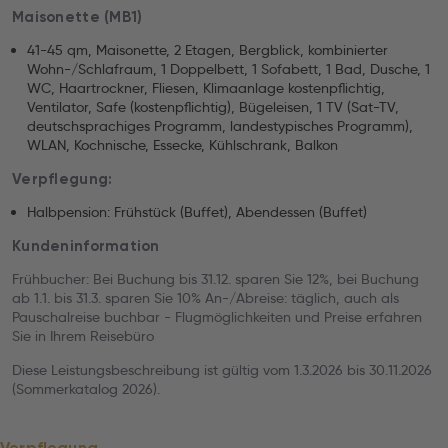
Maisonette (MB1)
41-45 qm, Maisonette, 2 Etagen, Bergblick, kombinierter
Wohn-/Schlafraum, 1 Doppelbett, 1 Sofabett, 1 Bad, Dusche, 1
WC, Haartrockner, Fliesen, Klimaanlage kostenpflichtig,
Ventilator, Safe (kostenpflichtig), Bügeleisen, 1 TV (Sat-TV,
deutschsprachiges Programm, landestypisches Programm),
WLAN, Kochnische, Essecke, Kühlschrank, Balkon
Verpflegung:
Halbpension: Frühstück (Buffet), Abendessen (Buffet)
Kundeninformation
Frühbucher: Bei Buchung bis 31.12. sparen Sie 12%, bei Buchung
ab 1.1. bis 31.3. sparen Sie 10% An-/Abreise: täglich, auch als
Pauschalreise buchbar - Flugmöglichkeiten und Preise erfahren
Sie in Ihrem Reisebüro
Diese Leistungsbeschreibung ist gültig vom 1.3.2026 bis 30.11.2026
(Sommerkatalog 2026).
Verpflegung