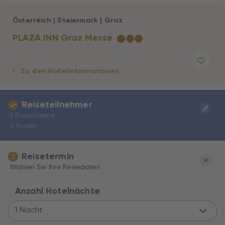
Österreich
|
Steiermark
|
Graz
PLAZA INN Graz Messe
★
★
★
Zu den Hotelinformationen
Reiseteilnehmer
2 Erwachsene
0 Kinder
Reisetermin
2
Wählen Sie Ihre Reisedaten.
Anzahl Hotelnächte
1 Nacht