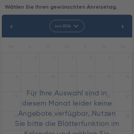
Wählen Sie Ihren gewünschten Anreisetag.
Juni 2026
Mo
Di
Mi
Do
Fr
Sa
So
1
2
3
4
5
6
7
8
9
10
11
12
13
14
Für Ihre Auswahl sind in
15
16
17
18
19
20
21
diesem Monat leider keine
Angebote verfügbar. Nutzen
22
23
24
25
26
27
28
Sie bitte die Blätterfunktion im
Kalender und wählen Sie