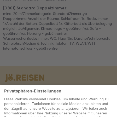
[DB01] Standard Doppelzimmer:
mind. 20 m²Zimmerkategorie: StandardZimmertyp:
DoppelzimmerAnzahl der Räume: Schlafraum 1x, Badezimmer
1xAnzahl der Betten: Doppelbett 1x, Gitterbett als Überbelegung
möglich: JaAllgemein: Klimaanlage - gebührenfrei, Safe -
gebührenfrei, Heizung - gebührenfrei,
WasserkocherBadezimmer: WC, Haarfön, DuscheWohnbereich:
SchreibtischMedien & Technik: Telefon, TV, WLAN/WIFI
Internetanschluss - gebührenfrei
Warum jö?
Service