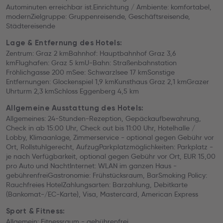
Autominuten erreichbar ist.Einrichtung / Ambiente: komfortabel,
modernZielgruppe: Gruppenreisende, Geschäftsreisende,
Städtereisende
Lage & Entfernung des Hotels:
Zentrum: Graz 2 kmBahnhof: Hauptbahnhof Graz 3,6
kmFlughafen: Graz 5 kmU-Bahn: Straßenbahnstation
Fröhlichgasse 200 mSee: Schwarzlsee 17 kmSonstige
Entfernungen: Glockenspiel 1,9 kmKunsthaus Graz 2,1 kmGrazer
Uhrturm 2,3 kmSchloss Eggenberg 4,5 km
Allgemeine Ausstattung des Hotels:
Allgemeines: 24-Stunden-Rezeption, Gepäckaufbewahrung,
Check in ab 15:00 Uhr, Check out bis 11:00 Uhr, Hotelhalle /
Lobby, Klimaanlage, Zimmerservice - optional gegen Gebühr vor
Ort, Rollstuhlgerecht, AufzugParkplatzmöglichkeiten: Parkplatz -
je nach Verfügbarkeit, optional gegen Gebühr vor Ort, EUR 15,00
pro Auto und NachtInternet: WLAN im ganzen Haus -
gebührenfreiGastronomie: Frühstücksraum, BarSmoking Policy:
Rauchfreies HotelZahlungsarten: Barzahlung, Debitkarte
(Bankomat-/EC-Karte), Visa, Mastercard, American Express
Sport & Fitness:
Allgemein: Fitnessraum - gebührenfrei