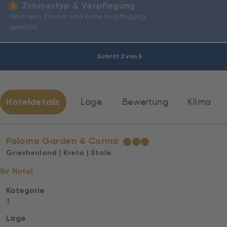
Zimmertyp & Verpflegung
4
Noch kein Zimmer und keine Verpflegung
gewählt.
Schritt 2 von 5
Hoteldetails
Lage
Bewertung
Klima
Paloma Garden & Corina
★
★
★
Griechenland | Kreta | Stalis
Ihr Hotel
Kategorie
3
Lage