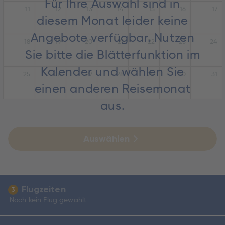
Für Ihre Auswahl sind in
11
12
13
14
15
16
17
diesem Monat leider keine
Angebote verfügbar. Nutzen
18
19
20
21
22
23
24
Sie bitte die Blätterfunktion im
Kalender und wählen Sie
25
26
27
28
29
30
31
einen anderen Reisemonat
aus.
Auswählen
Flugzeiten
3
Noch kein Flug gewählt.