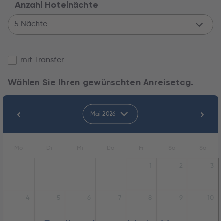
Anzahl Hotelnächte
5 Nächte
mit Transfer
Wählen Sie Ihren gewünschten Anreisetag.
Mai 2026
Mo
Di
Mi
Do
Fr
Sa
So
1
2
3
4
5
6
7
8
9
10