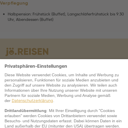
Verpflegung
Halbpension: Frühstück (Buffet), Langschläferfrühstück bis 9:30
Uhr, Abendessen (Buffet)
Warum jö?
Service
jö Bonus Club Partner