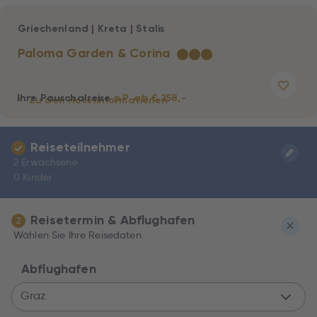
Griechenland
|
Kreta
|
Stalis
Paloma Garden & Corina
★
★
★
Ihre Pauschalreise
p.P. ab € 258,-
Zu den Hotelinformationen
Reiseteilnehmer
2 Erwachsene
0 Kinder
Reisetermin & Abflughafen
2
Wählen Sie Ihre Reisedaten.
Abflughafen
Graz