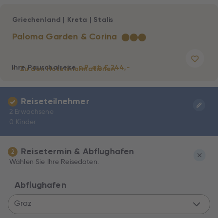
Griechenland
|
Kreta
|
Stalis
Paloma Garden & Corina
★
★
★
Ihre Pauschalreise
p.P. ab € 244,-
Zu den Hotelinformationen
Reiseteilnehmer
2 Erwachsene
0 Kinder
Reisetermin & Abflughafen
2
Wählen Sie Ihre Reisedaten.
Abflughafen
Graz