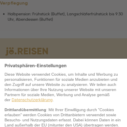
Verpflegung
Halbpension: Frühstück (Buffet), Langschläferfrühstück bis 9:30
Uhr, Abendessen (Buffet)
Warum jö?
Service
jö Bonus Club Partner