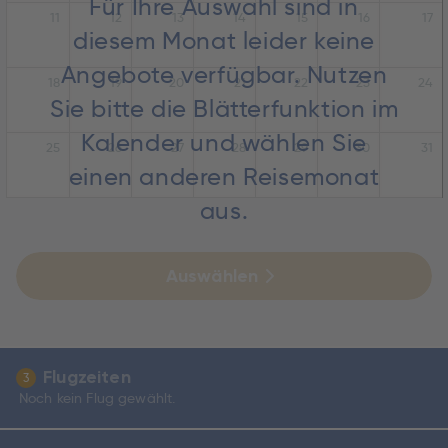
Für Ihre Auswahl sind in
11
12
13
14
15
16
17
diesem Monat leider keine
Angebote verfügbar. Nutzen
18
19
20
21
22
23
24
Sie bitte die Blätterfunktion im
Kalender und wählen Sie
25
26
27
28
29
30
31
einen anderen Reisemonat
aus.
Auswählen
Flugzeiten
3
Noch kein Flug gewählt.