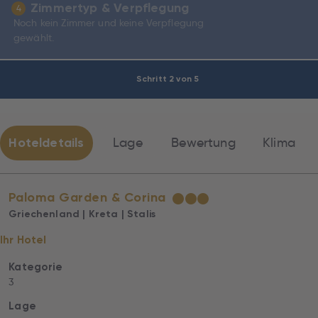
Zimmertyp & Verpflegung
4
Noch kein Zimmer und keine Verpflegung
gewählt.
Schritt 2 von 5
Hoteldetails
Lage
Bewertung
Klima
Paloma Garden & Corina
★
★
★
Griechenland | Kreta | Stalis
Ihr Hotel
Kategorie
3
Lage