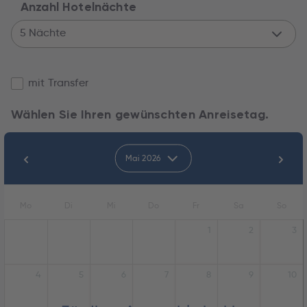
Anzahl Hotelnächte
5 Nächte
mit Transfer
Wählen Sie Ihren gewünschten Anreisetag.
Mai 2026
Mo
Di
Mi
Do
Fr
Sa
So
1
2
3
4
5
6
7
8
9
10