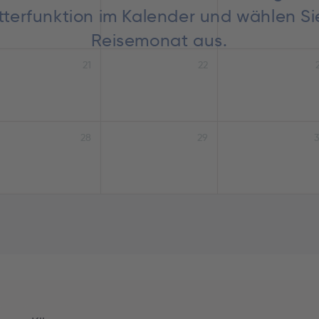
lätterfunktion im Kalender und wählen S
Reisemonat aus.
21
22
28
29