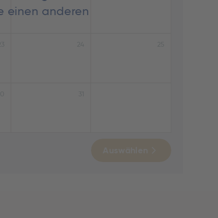
ie einen anderen
23
24
25
30
31
Auswählen