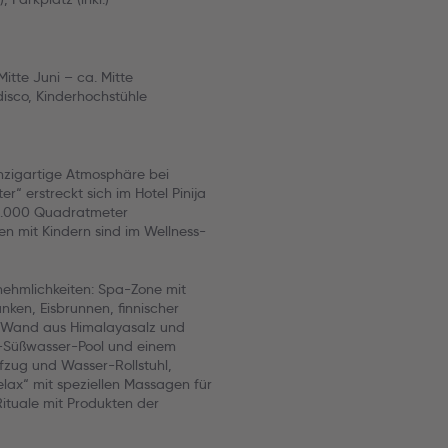
itte Juni – ca. Mitte
idisco, Kinderhochstühle
inzigartige Atmosphäre bei
“ erstreckt sich im Hotel Pinija
 1.000 Quadratmeter
en mit Kindern sind im Wellness-
nehmlichkeiten: Spa-Zone mit
ken, Eisbrunnen, finnischer
 Wand aus Himalayasalz und
m-Süßwasser-Pool und einem
zug und Wasser-Rollstuhl,
elax“ mit speziellen Massagen für
Rituale mit Produkten der