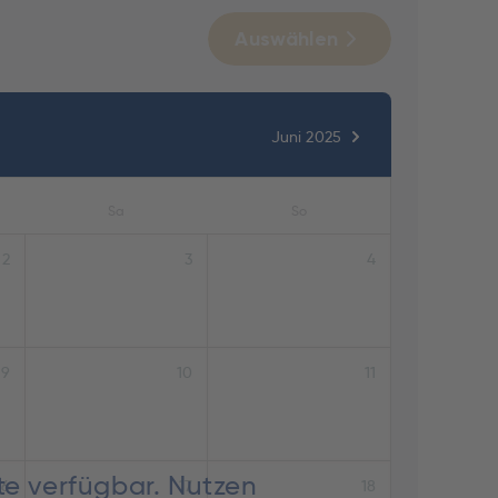
Auswählen
Juni 2025
Sa
So
2
3
4
9
10
11
te verfügbar. Nutzen
16
17
18