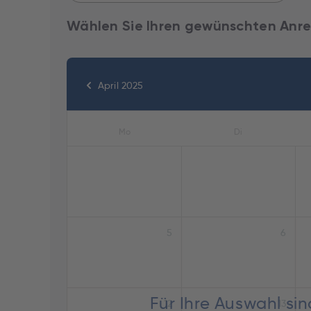
Wählen Sie Ihren gewünschten Anre
April 2025
Mo
Di
5
6
Für Ihre Auswahl si
12
13