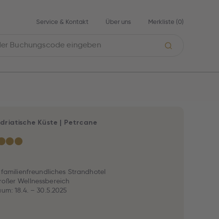
Service & Kontakt
Über uns
Merkliste (
0
)
driatische Küste
|
Petrcane
★
★
★
, familienfreundliches Strandhotel
roßer Wellnessbereich
aum: 18.4. – 30.5.2025