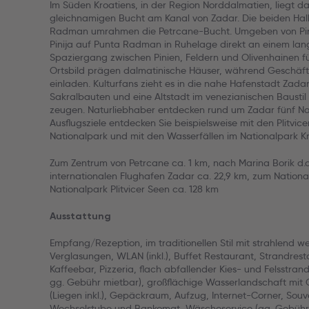
Im Süden Kroatiens, in der Region Norddalmatien, liegt da
gleichnamigen Bucht am Kanal von Zadar. Die beiden Hal
Radman umrahmen die Petrcane-Bucht. Umgeben von Pinie
Pinija auf Punta Radman in Ruhelage direkt an einem lang
Spaziergang zwischen Pinien, Feldern und Olivenhainen fü
Ortsbild prägen dalmatinische Häuser, während Geschäft
einladen. Kulturfans zieht es in die nahe Hafenstadt Zad
Sakralbauten und eine Altstadt im venezianischen Bausti
zeugen. Naturliebhaber entdecken rund um Zadar fünf Na
Ausflugsziele entdecken Sie beispielsweise mit den Plitvi
Nationalpark und mit den Wasserfällen im Nationalpark Kr
Zum Zentrum von Petrcane ca. 1 km, nach Marina Borik d.o.
internationalen Flughafen Zadar ca. 22,9 km, zum Nationa
Nationalpark Plitvicer Seen ca. 128 km
Ausstattung
Empfang/Rezeption, im traditionellen Stil mit strahlend 
Verglasungen, WLAN (inkl.), Buffet Restaurant, Strandrest
Kaffeebar, Pizzeria, flach abfallender Kies- und Felsstra
gg. Gebühr mietbar), großflächige Wasserlandschaft mit 
(Liegen inkl.), Gepäckraum, Aufzug, Internet-Corner, Souv
Wechselstube und Bankomat, Wäscheservice (gg. Gebühr), 