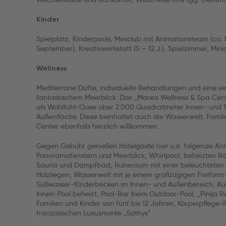
Kinder
Spielplatz, Kinderpools, Miniclub mit Animationsteam (ca. M
September), Kreativwerkstatt (5 – 12 J.), Spielzimmer, Min
Wellness
Mediterrane Düfte, individuelle Behandlungen und eine e
fantastischem Meerblick: Das „Marea Wellness & Spa Center
als Wohlfühl-Oase über 2.000 Quadratmeter Innen- und
Außenfläche. Diese beinhaltet auch die Wasserwelt. Famili
Center ebenfalls herzlich willkommen.
Gegen Gebühr genießen Hotelgäste hier u.a. folgende An
Panoramafenstern und Meerblick, Whirlpool, beheizten Bän
Sauna und Dampfbad, Ruheraum mit einer beleuchteten
Holzliegen, Wasserwelt mit je einem großzügigen Freifor
Süßwasser-Kinderbecken im Innen- und Außenbereich, Auf
Innen-Pool beheizt, Pool-Bar beim Outdoor-Pool, „Pinija R
Familien und Kinder von fünf bis 12 Jahren, Körperpflege-
französischen Luxusmarke „Sothys“