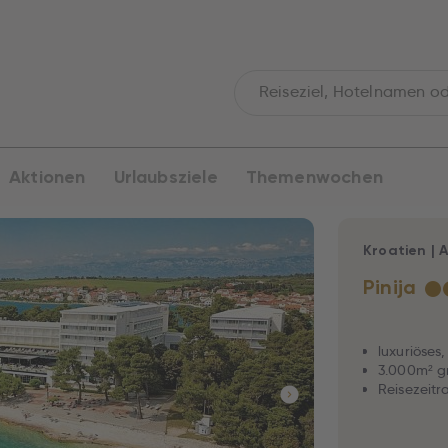
Aktionen
Urlaubsziele
Themenwochen
Kroatien
|
A
Pinija
★
luxuriöses
3.000m² g
Reisezeitr