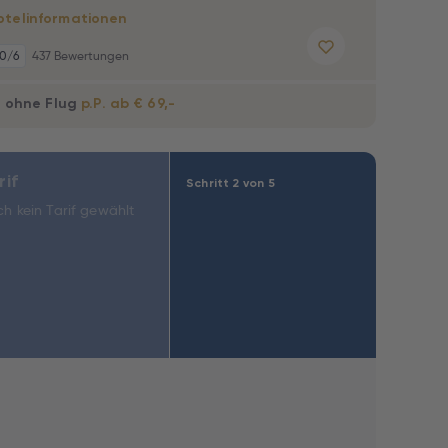
otelinformationen
,0
/6
437 Bewertungen
t ohne Flug
p.P. ab € 69,-
rif
Schritt 2 von 5
h kein Tarif gewählt