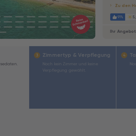
Zu den H
91%
5
Ihr Angebo
Zimmertyp & Verpflegung
Ta
3
4
isedaten.
Noch kein Zimmer und keine
Noc
Verpflegung gewählt.