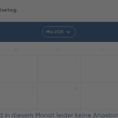
isetag.
Mai 2025
Mi
Do
Fr
1
7
8
nd in diesem Monat leider keine Angebo
14
15