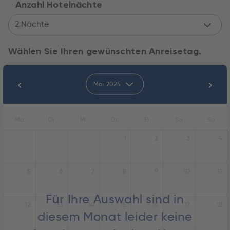
Anzahl Hotelnächte
2 Nächte
Wählen Sie Ihren gewünschten Anreisetag.
Mai 2025
Mo
Di
Mi
Do
Fr
Sa
So
1
2
3
4
5
6
7
8
9
10
11
Für Ihre Auswahl sind in
12
13
14
15
16
17
18
diesem Monat leider keine