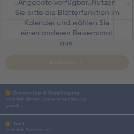
Angebote verfügbar. Nutzen
19
20
21
22
23
24
25
Sie bitte die Blätterfunktion im
Kalender und wählen Sie
26
27
28
29
30
31
einen anderen Reisemonat
aus.
Auswählen
Zimmertyp & Verpflegung
3
Noch kein Zimmer und keine Verpflegung
gewählt.
Tarif
4
Noch kein Tarif gewählt