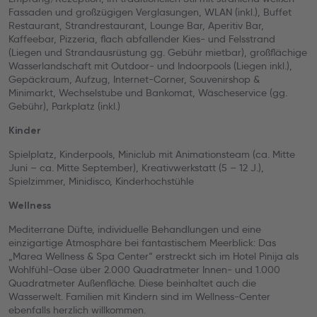
Fassaden und großzügigen Verglasungen, WLAN (inkl.), Buffet
Restaurant, Strandrestaurant, Lounge Bar, Aperitiv Bar,
Kaffeebar, Pizzeria, flach abfallender Kies- und Felsstrand
(Liegen und Strandausrüstung gg. Gebühr mietbar), großflächige
Wasserlandschaft mit Outdoor- und Indoorpools (Liegen inkl.),
Gepäckraum, Aufzug, Internet-Corner, Souvenirshop &
Minimarkt, Wechselstube und Bankomat, Wäscheservice (gg.
Gebühr), Parkplatz (inkl.)
Kinder
Spielplatz, Kinderpools, Miniclub mit Animationsteam (ca. Mitte
Juni – ca. Mitte September), Kreativwerkstatt (5 – 12 J.),
Spielzimmer, Minidisco, Kinderhochstühle
Wellness
Mediterrane Düfte, individuelle Behandlungen und eine
einzigartige Atmosphäre bei fantastischem Meerblick: Das
„Marea Wellness & Spa Center“ erstreckt sich im Hotel Pinija als
Wohlfühl-Oase über 2.000 Quadratmeter Innen- und 1.000
Quadratmeter Außenfläche. Diese beinhaltet auch die
Wasserwelt. Familien mit Kindern sind im Wellness-Center
ebenfalls herzlich willkommen.