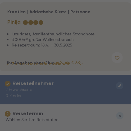
Kroatien
|
Adriatische Küste
|
Petrcane
Pinija
★
★
★
★
luxuriöses, familienfreundliches Strandhotel
3.000m² großer Wellnessbereich
Reisezeitraum: 18.4. – 30.5.2025
Ihr Angebot ohne Flug
p.P. ab € 69,-
Zu den Hotelinformationen
Reiseteilnehmer
2 Erwachsene
0 Kinder
Reisetermin
2
Wählen Sie Ihre Reisedaten.