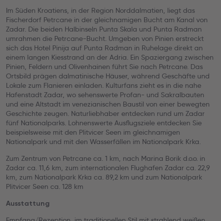
Im Süden Kroatiens, in der Region Norddalmatien, liegt das
Fischerdorf Petrcane in der gleichnamigen Bucht am Kanal von
Zadar. Die beiden Halbinseln Punta Skala und Punta Radman
umrahmen die Petrcane-Bucht. Umgeben von Pinien erstreckt
sich das Hotel Pinija auf Punta Radman in Ruhelage direkt an
einem langen Kiesstrand an der Adria. Ein Spaziergang zwischen
Pinien, Feldern und Olivenhainen führt Sie nach Petrcane. Das
Ortsbild prägen dalmatinische Häuser, während Geschäfte und
Lokale zum Flanieren einladen. Kulturfans zieht es in die nahe
Hafenstadt Zadar, wo sehenswerte Profan- und Sakralbauten
und eine Altstadt im venezianischen Baustil von einer bewegten
Geschichte zeugen. Naturliebhaber entdecken rund um Zadar
fünf Nationalparks. Lohnenswerte Ausflugsziele entdecken Sie
beispielsweise mit den Plitvicer Seen im gleichnamigen
Nationalpark und mit den Wasserfällen im Nationalpark Krka.
Zum Zentrum von Petrcane ca. 1 km, nach Marina Borik d.o.o. in
Zadar ca. 11,6 km, zum internationalen Flughafen Zadar ca. 22,9
km, zum Nationalpark Krka ca. 89,2 km und zum Nationalpark
Plitvicer Seen ca. 128 km
Ausstattung
Empfang/Rezeption, im traditionellen Stil mit strahlend weißen