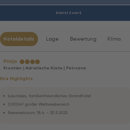
Schritt 2 von 5
Hoteldetails
Lage
Bewertung
Klima
Pinija
★
★
★
★
Kroatien | Adriatische Küste | Petrcane
Ihre Highlights
luxuriöses, familienfreundliches Strandhotel
3.000m² großer Wellnessbereich
Reisezeitraum: 18.4. – 30.5.2025