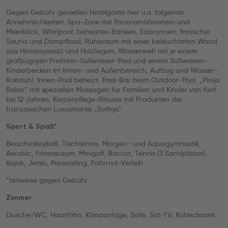
Gegen Gebühr genießen Hotelgäste hier u.a. folgende
Annehmlichkeiten: Spa-Zone mit Panoramafenstern und
Meerblick, Whirlpool, beheizten Bänken, Eisbrunnen, finnischer
Sauna und Dampfbad, Ruheraum mit einer beleuchteten Wand
aus Himalayasalz und Holzliegen, Wasserwelt mit je einem
großzügigen Freiform-Süßwasser-Pool und einem Süßwasser-
Kinderbecken im Innen- und Außenbereich, Aufzug und Wasser-
Rollstuhl, Innen-Pool beheizt, Pool-Bar beim Outdoor-Pool, „Pinija
Relax“ mit speziellen Massagen für Familien und Kinder von fünf
bis 12 Jahren, Körperpflege-Rituale mit Produkten der
französischen Luxusmarke „Sothys“
Sport & Spaß*
Beachvolleyball, Tischtennis, Morgen- und Aquagymnastik,
Aerobic, Fitnessraum, Minigolf, Boccia, Tennis (3 Sandplätze),
Kajak, Jetski, Parasailing, Fahrrad-Verleih
*teilweise gegen Gebühr
Zimmer
Dusche/WC, Haarföhn, Klimaanlage, Safe, Sat-TV, Kühlschrank