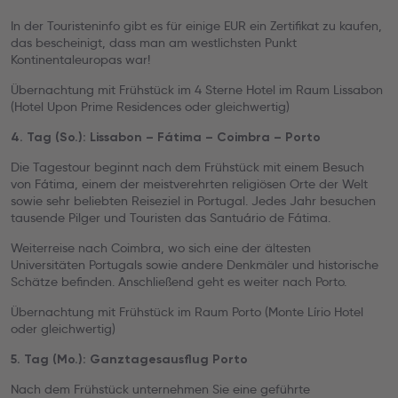
In der Touristeninfo gibt es für einige EUR ein Zertifikat zu kaufen,
das bescheinigt, dass man am westlichsten Punkt
Kontinentaleuropas war!
Übernachtung mit Frühstück im 4 Sterne Hotel im Raum Lissabon
(Hotel Upon Prime Residences oder gleichwertig)
4. Tag (So.): Lissabon – Fátima – Coimbra – Porto
Die Tagestour beginnt nach dem Frühstück mit einem Besuch
von Fátima, einem der meistverehrten religiösen Orte der Welt
sowie sehr beliebten Reiseziel in Portugal. Jedes Jahr besuchen
tausende Pilger und Touristen das Santuário de Fátima.
Weiterreise nach Coimbra, wo sich eine der ältesten
Universitäten Portugals sowie andere Denkmäler und historische
Schätze befinden. Anschließend geht es weiter nach Porto.
Übernachtung mit Frühstück im Raum Porto (Monte Lírio Hotel
oder gleichwertig)
5. Tag (Mo.): Ganztagesausflug Porto
Nach dem Frühstück unternehmen Sie eine geführte