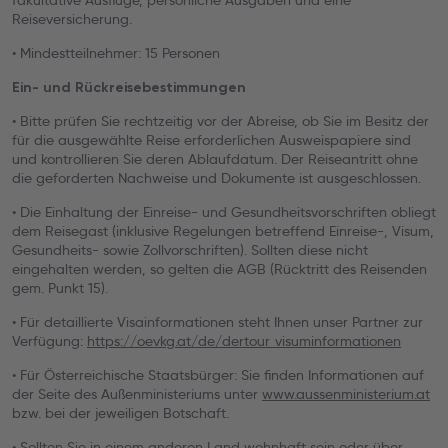
fakultative Ausflüge, persönliche Ausgaben und eine
Reiseversicherung.
• Mindestteilnehmer: 15 Personen
Ein- und Rückreisebestimmungen
• Bitte prüfen Sie rechtzeitig vor der Abreise, ob Sie im Besitz der
für die ausgewählte Reise erforderlichen Ausweispapiere sind
und kontrollieren Sie deren Ablaufdatum. Der Reiseantritt ohne
die geforderten Nachweise und Dokumente ist ausgeschlossen.
• Die Einhaltung der Einreise- und Gesundheitsvorschriften obliegt
dem Reisegast (inklusive Regelungen betreffend Einreise-, Visum,
Gesundheits- sowie Zollvorschriften). Sollten diese nicht
eingehalten werden, so gelten die AGB (Rücktritt des Reisenden
gem. Punkt 15).
• Für detaillierte Visainformationen steht Ihnen unser Partner zur
Verfügung:
https://oevkg.at/de/dertour_visuminformationen
• Für Österreichische Staatsbürger: Sie finden Informationen auf
der Seite des Außenministeriums unter
www.aussenministerium.at
bzw. bei der jeweiligen Botschaft.
• Sollten Sie in einem anderen Land wohnhaft sein oder über