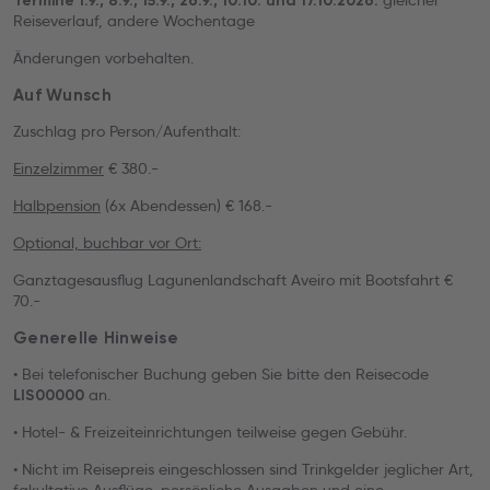
gleicher
Termine 1.9., 8.9., 15.9., 26.9., 10.10. und 17.10.2026:
Reiseverlauf, andere Wochentage
Änderungen vorbehalten.
Auf Wunsch
Zuschlag pro Person/Aufenthalt:
Einzelzimmer
€ 380.-
Halbpension
(6x Abendessen) € 168.-
Optional, buchbar vor Ort:
Ganztagesausflug Lagunenlandschaft Aveiro mit Bootsfahrt €
70.-
Generelle Hinweise
• Bei telefonischer Buchung geben Sie bitte den Reisecode
an.
LIS00000
• Hotel- & Freizeiteinrichtungen teilweise gegen Gebühr.
• Nicht im Reisepreis eingeschlossen sind Trinkgelder jeglicher Art,