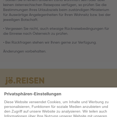
keinen österreichischen Reisepass verfügen, so prüfen Sie die
Bestimmungen Ihres Urlaubsziels beim zuständigen Ministerium
für Auswärtige Angelegenheiten für Ihren Wohnsitz bzw. bei der
jeweiligen Botschaft.
• Vergessen Sie nicht, auch etwaige Rückreisebedingungen für
die Einreise nach Österreich zu prüfen.
• Bei Rückfragen stehen wir Ihnen gerne zur Verfügung.
Änderungen vorbehalten.
Warum jö?
Service