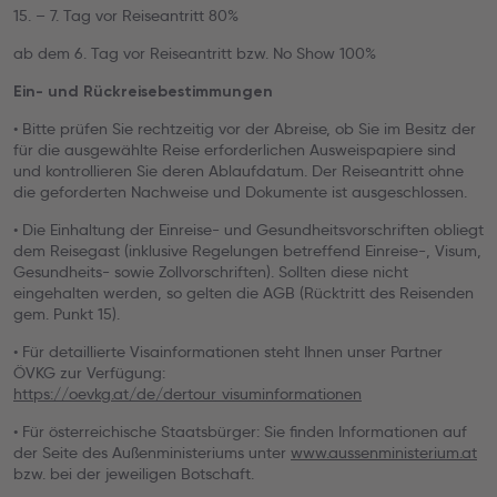
15. – 7. Tag vor Reiseantritt 80%
ab dem 6. Tag vor Reiseantritt bzw. No Show 100%
Ein- und Rückreisebestimmungen
• Bitte prüfen Sie rechtzeitig vor der Abreise, ob Sie im Besitz der
für die ausgewählte Reise erforderlichen Ausweispapiere sind
und kontrollieren Sie deren Ablaufdatum. Der Reiseantritt ohne
die geforderten Nachweise und Dokumente ist ausgeschlossen.
• Die Einhaltung der Einreise- und Gesundheitsvorschriften obliegt
dem Reisegast (inklusive Regelungen betreffend Einreise-, Visum,
Gesundheits- sowie Zollvorschriften). Sollten diese nicht
eingehalten werden, so gelten die AGB (Rücktritt des Reisenden
gem. Punkt 15).
• Für detaillierte Visainformationen steht Ihnen unser Partner
ÖVKG zur Verfügung:
https://oevkg.at/de/dertour_visuminformationen
• Für österreichische Staatsbürger: Sie finden Informationen auf
der Seite des Außenministeriums unter
www.aussenministerium.at
bzw. bei der jeweiligen Botschaft.