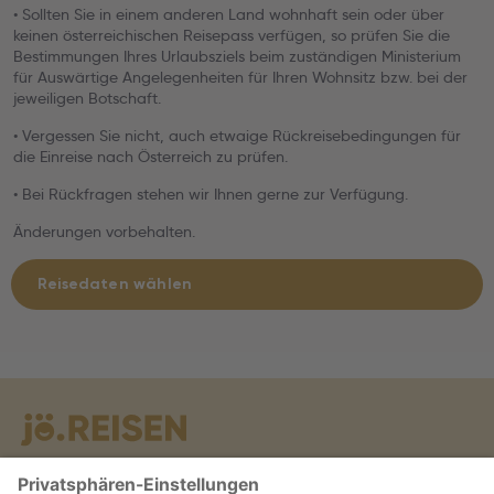
• Sollten Sie in einem anderen Land wohnhaft sein oder über
keinen österreichischen Reisepass verfügen, so prüfen Sie die
Bestimmungen Ihres Urlaubsziels beim zuständigen Ministerium
für Auswärtige Angelegenheiten für Ihren Wohnsitz bzw. bei der
jeweiligen Botschaft.
• Vergessen Sie nicht, auch etwaige Rückreisebedingungen für
die Einreise nach Österreich zu prüfen.
• Bei Rückfragen stehen wir Ihnen gerne zur Verfügung.
Änderungen vorbehalten.
Reisedaten wählen