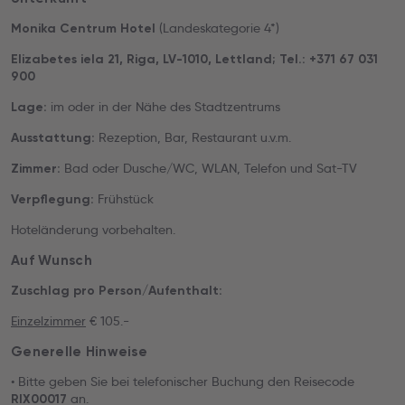
(Landeskategorie 4*)
Monika Centrum Hotel
Elizabetes iela 21, Riga, LV-1010, Lettland; Tel.: +371 67 031
900
im oder in der Nähe des Stadtzentrums
Lage:
Rezeption, Bar, Restaurant u.v.m.
Ausstattung:
Bad oder Dusche/WC, WLAN, Telefon und Sat-TV
Zimmer:
Frühstück
Verpflegung:
Hoteländerung vorbehalten.
Auf Wunsch
Zuschlag pro Person/Aufenthalt:
Einzelzimmer
€ 105.-
Generelle Hinweise
• Bitte geben Sie bei telefonischer Buchung den Reisecode
an.
RIX00017