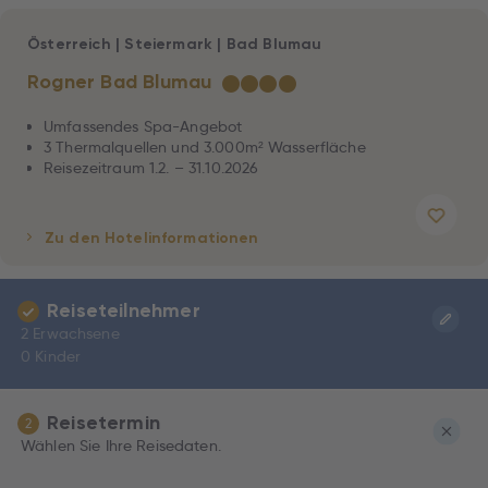
Österreich
|
Steiermark
|
Bad Blumau
Rogner Bad Blumau
★
★
★
★
Umfassendes Spa-Angebot
3 Thermalquellen und 3.000m² Wasserfläche
Reisezeitraum 1.2. – 31.10.2026
Zu den Hotelinformationen
Reiseteilnehmer
2 Erwachsene
0 Kinder
Reisetermin
2
Wählen Sie Ihre Reisedaten.