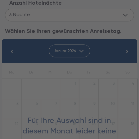
Anzahl Hotelnächte
3 Nächte
Wählen Sie Ihren gewünschten Anreisetag.
Januar 2026
Mo
Di
Mi
Do
Fr
Sa
So
1
2
3
4
5
6
7
8
9
10
11
Für Ihre Auswahl sind in
12
13
14
15
16
17
18
diesem Monat leider keine