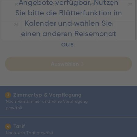
Angebote verfügbar. Nutzen
19
20
21
22
23
24
25
Sie bitte die Blätterfunktion im
Kalender und wählen Sie
26
27
28
29
30
31
einen anderen Reisemonat
aus.
Auswählen
Zimmertyp & Verpflegung
3
Noch kein Zimmer und keine Verpflegung
gewählt.
Tarif
4
Noch kein Tarif gewählt