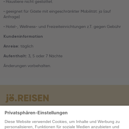
• Haustiere nicht gestattet.
• geeignet für Gäste mit eingeschränkter Mobilität: ja (auf
Anfrage)
• Hotel-, Wellness- und Freizeiteinrichtungen z.T. gegen Gebühr
Kundeninformation
täglich
Anreise:
3, 5 oder 7 Nächte
Aufenthalt:
Änderungen vorbehalten.
Warum jö?