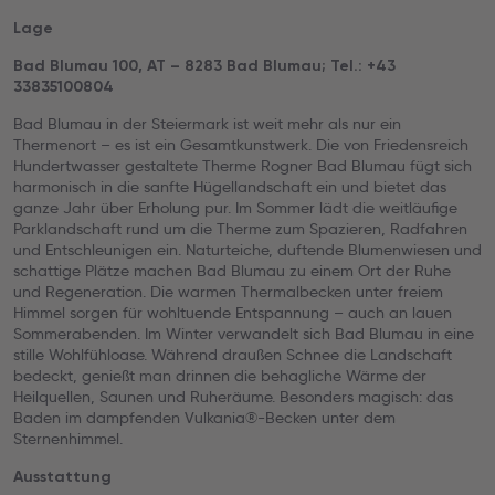
Lage
Bad Blumau 100, AT – 8283 Bad Blumau; Tel.: +43
33835100804
Bad Blumau in der Steiermark ist weit mehr als nur ein
Thermenort – es ist ein Gesamtkunstwerk. Die von Friedensreich
Hundertwasser gestaltete Therme Rogner Bad Blumau fügt sich
harmonisch in die sanfte Hügellandschaft ein und bietet das
ganze Jahr über Erholung pur. Im Sommer lädt die weitläufige
Parklandschaft rund um die Therme zum Spazieren, Radfahren
und Entschleunigen ein. Naturteiche, duftende Blumenwiesen und
schattige Plätze machen Bad Blumau zu einem Ort der Ruhe
und Regeneration. Die warmen Thermalbecken unter freiem
Himmel sorgen für wohltuende Entspannung – auch an lauen
Sommerabenden. Im Winter verwandelt sich Bad Blumau in eine
stille Wohlfühloase. Während draußen Schnee die Landschaft
bedeckt, genießt man drinnen die behagliche Wärme der
Heilquellen, Saunen und Ruheräume. Besonders magisch: das
Baden im dampfenden Vulkania®-Becken unter dem
Sternenhimmel.
Ausstattung