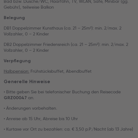
Bad bzw. Dusche/WC, Haarföhn, TV, WLAN, Safe, Minibar (gg.
Gebühr), teilweise Balkon
Belegung
DB1 Doppelzimmer Kunsthaus (ca. 21 – 25m²): min. 2/max. 2
Vollzahler, 0 – 2 Kinder
DB2 Doppelzimmer Friedensreich (ca. 21 – 25m²): min. 2/max. 2
Vollzahler, 0 – 2 Kinder
Verpflegung
Halbpension:
Frühstücksbuffet, Abendbuffet
Generelle Hinweise
• Bitte geben Sie bei telefonischer Buchung den Reisecode
an.
GRZ00047
• Änderungen vorbehalten.
• Anreise ab 15 Uhr, Abreise bis 10 Uhr
• Kurtaxe vor Ort zu bezahlen: ca. € 3,50 p.P./Nacht (ab 13 Jahre)