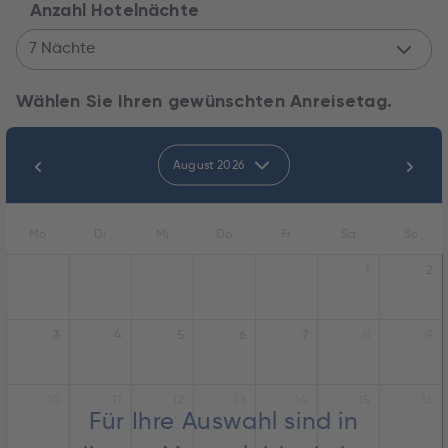
Anzahl Hotelnächte
7 Nächte
Wählen Sie Ihren gewünschten Anreisetag.
August 2026
Mo
Di
Mi
Do
Fr
Sa
So
1
2
3
4
5
6
7
8
9
10
11
12
13
14
15
16
Für Ihre Auswahl sind in