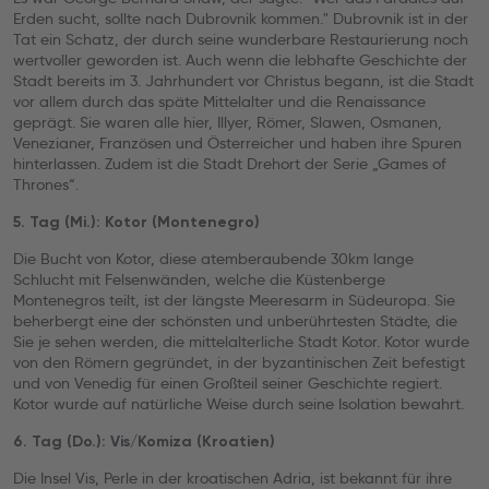
Erden sucht, sollte nach Dubrovnik kommen." Dubrovnik ist in der
Tat ein Schatz, der durch seine wunderbare Restaurierung noch
wertvoller geworden ist. Auch wenn die lebhafte Geschichte der
Stadt bereits im 3. Jahrhundert vor Christus begann, ist die Stadt
vor allem durch das späte Mittelalter und die Renaissance
geprägt. Sie waren alle hier, Illyer, Römer, Slawen, Osmanen,
Venezianer, Französen und Österreicher und haben ihre Spuren
hinterlassen. Zudem ist die Stadt Drehort der Serie „Games of
Thrones“.
5. Tag (Mi.): Kotor (Montenegro)
Die Bucht von Kotor, diese atemberaubende 30km lange
Schlucht mit Felsenwänden, welche die Küstenberge
Montenegros teilt, ist der längste Meeresarm in Südeuropa. Sie
beherbergt eine der schönsten und unberührtesten Städte, die
Sie je sehen werden, die mittelalterliche Stadt Kotor. Kotor wurde
von den Römern gegründet, in der byzantinischen Zeit befestigt
und von Venedig für einen Großteil seiner Geschichte regiert.
Kotor wurde auf natürliche Weise durch seine Isolation bewahrt.
6. Tag (Do.): Vis/Komiza (Kroatien)
Die Insel Vis, Perle in der kroatischen Adria, ist bekannt für ihre