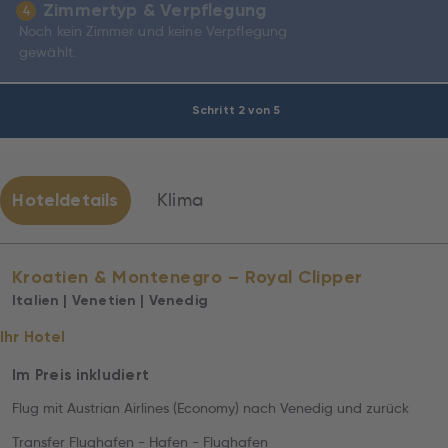
Zimmertyp & Verpflegung
4
Noch kein Zimmer und keine Verpflegung
gewählt.
Schritt 2 von 5
Hoteldetails
Klima
Kroatien & Montenegro – Royal Clipper
Italien | Venetien | Venedig
Ihr Hotel
Im Preis inkludiert
Flug mit Austrian Airlines (Economy) nach Venedig und zurück
Transfer Flughafen - Hafen - Flughafen