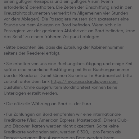
einen gültigen Reisepass und ein gültiges Visum (wenn
erforderlich) bereithalten. Die Zeiten der Einschiffung sind in den
Kreuzfahrtdokumenten vermerkt (im Allgemeinen vier Stunden
vor dem Ablegen). Die Passagiere müssen sich spätestens eine
Stunde vor dem Ablegen an Bord befinden. Wenn sich alle
Passagiere vor der geplanten Abfahrtzeit an Bord befinden, kann
das Schiff zu einem früheren Zeitpunkt ablegen.
• Bitte beachten Sie, dass die Zuteilung der Kabinennummer
seitens der Reederei erfolgt.
• Sie erhalten von uns eine Buchungsbestätigung und einige Zeit
später eine neuerliche Bestätigung mit Ihrer Buchungsnummer
bei der Reederei. Damit können Sie online Ihr Bordmanifest bitte
zeitnah unter dem Link
https://mycruise.starclippers.com
ausfüllen. Ohne ausgefülltem Bordmanifest können keine
Unterlagen erstellt werden.
• Die offizielle Währung an Bord ist der Euro.
• Für Zahlungen an Bord empfehlen wir eine internationale
Kreditkarte (Visa, American Express, Mastercard). Diners Club-
und Discover-Karten werden nicht akzeptiert. Sollte keine
Kreditkarte vorhanden sein, werden € 300,- pro Person als
Deposit verlangt. Ihre Ausgaben an Bord werden Ihrem