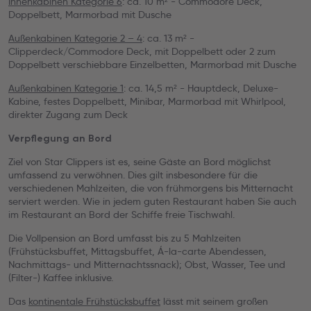
Innenkabinen Kategorie 6
: ca. 10 m² - Commodore Deck,
Doppelbett, Marmorbad mit Dusche
Außenkabinen Kategorie 2 – 4
: ca. 13 m² -
Clipperdeck/Commodore Deck, mit Doppelbett oder 2 zum
Doppelbett verschiebbare Einzelbetten, Marmorbad mit Dusche
Außenkabinen Kategorie 1
: ca. 14,5 m² - Hauptdeck, Deluxe-
Kabine, festes Doppelbett, Minibar, Marmorbad mit Whirlpool,
direkter Zugang zum Deck
Verpflegung an Bord
Ziel von Star Clippers ist es, seine Gäste an Bord möglichst
umfassend zu verwöhnen. Dies gilt insbesondere für die
verschiedenen Mahlzeiten, die von frühmorgens bis Mitternacht
serviert werden. Wie in jedem guten Restaurant haben Sie auch
im Restaurant an Bord der Schiffe freie Tischwahl.
Die Vollpension an Bord umfasst bis zu 5 Mahlzeiten
(Frühstücksbuffet, Mittagsbuffet, Á-la-carte Abendessen,
Nachmittags- und Mitternachtssnack); Obst, Wasser, Tee und
(Filter-) Kaffee inklusive.
Das
kontinentale Frühstücksbuffet
lässt mit seinem großen