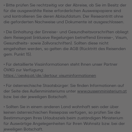
• Bitte prüfen Sie rechtzeitig vor der Abreise, ob Sie im Besitz der
für die ausgewählte Reise erforderlichen Ausweispapiere sind
und kontrollieren Sie deren Ablaufdatum. Der Reiseantritt ohne
die geforderten Nachweise und Dokumente ist ausgeschlossen.
• Die Einhaltung der Einreise- und Gesundheitsvorschriften obliegt
dem Reisegast (inklusive Regelungen betreffend Einreise-, Visum,
Gesundheits- sowie Zollvorschriften). Sollten diese nicht
eingehalten werden, so gelten die AGB (Rücktritt des Reisenden
gem. Punkt 15).
• Für detaillierte Visainformationen steht Ihnen unser Partner
ÖVKG zur Verfügung:
https://oevkg.at/de/dertour_visuminformationen
• Für österreichische Staatsbürger: Sie finden Informationen auf
der Seite des Außenministeriums unter
www.aussenministerium.at
bzw. bei der jeweiligen Botschaft.
• Sollten Sie in einem anderen Land wohnhaft sein oder über
keinen österreichischen Reisepass verfügen, so prüfen Sie die
Bestimmungen Ihres Urlaubsziels beim zuständigen Ministerium
für Auswärtige Angelegenheiten für Ihren Wohnsitz bzw. bei der
jeweiligen Botschaft.