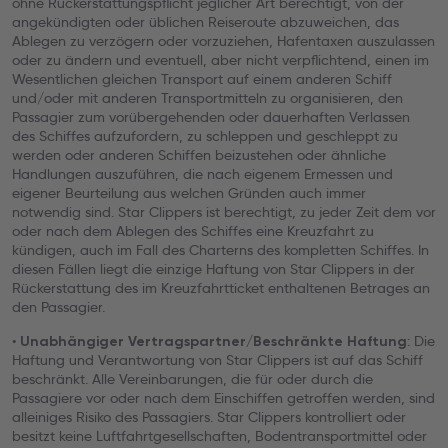
ohne Rückerstattungspflicht jeglicher Art berechtigt, von der
angekündigten oder üblichen Reiseroute abzuweichen, das
Ablegen zu verzögern oder vorzuziehen, Hafentaxen auszulassen
oder zu ändern und eventuell, aber nicht verpflichtend, einen im
Wesentlichen gleichen Transport auf einem anderen Schiff
und/oder mit anderen Transportmitteln zu organisieren, den
Passagier zum vorübergehenden oder dauerhaften Verlassen
des Schiffes aufzufordern, zu schleppen und geschleppt zu
werden oder anderen Schiffen beizustehen oder ähnliche
Handlungen auszuführen, die nach eigenem Ermessen und
eigener Beurteilung aus welchen Gründen auch immer
notwendig sind. Star Clippers ist berechtigt, zu jeder Zeit dem vor
oder nach dem Ablegen des Schiffes eine Kreuzfahrt zu
kündigen, auch im Fall des Charterns des kompletten Schiffes. In
diesen Fällen liegt die einzige Haftung von Star Clippers in der
Rückerstattung des im Kreuzfahrtticket enthaltenen Betrages an
den Passagier.
•
: Die
Unabhängiger Vertragspartner/Beschränkte Haftung
Haftung und Verantwortung von Star Clippers ist auf das Schiff
beschränkt. Alle Vereinbarungen, die für oder durch die
Passagiere vor oder nach dem Einschiffen getroffen werden, sind
alleiniges Risiko des Passagiers. Star Clippers kontrolliert oder
besitzt keine Luftfahrtgesellschaften, Bodentransportmittel oder