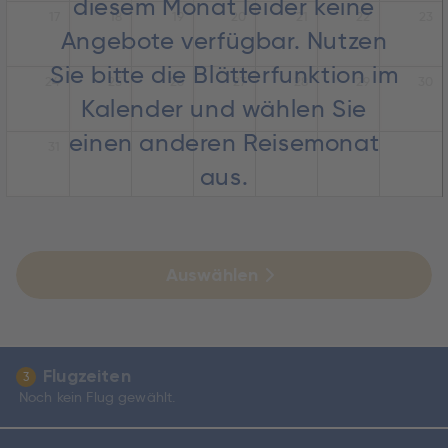
diesem Monat leider keine
17
18
19
20
21
22
23
Angebote verfügbar. Nutzen
Sie bitte die Blätterfunktion im
24
25
26
27
28
29
30
Kalender und wählen Sie
einen anderen Reisemonat
31
aus.
Auswählen
Flugzeiten
3
Noch kein Flug gewählt.