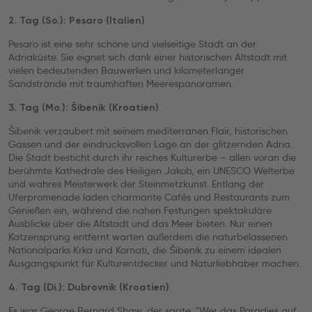
2. Tag (So.): Pesaro (Italien)
Pesaro ist eine sehr schöne und vielseitige Stadt an der
Adriaküste. Sie eignet sich dank einer historischen Altstadt mit
vielen bedeutenden Bauwerken und kilometerlanger
Sandstrände mit traumhaften Meerespanoramen.
3. Tag (Mo.): Šibenik (Kroatien)
Šibenik verzaubert mit seinem mediterranen Flair, historischen
Gassen und der eindrucksvollen Lage an der glitzernden Adria.
Die Stadt besticht durch ihr reiches Kulturerbe – allen voran die
berühmte Kathedrale des Heiligen Jakob, ein UNESCO Welterbe
und wahres Meisterwerk der Steinmetzkunst. Entlang der
Uferpromenade laden charmante Cafés und Restaurants zum
Genießen ein, während die nahen Festungen spektakuläre
Ausblicke über die Altstadt und das Meer bieten. Nur einen
Katzensprung entfernt warten außerdem die naturbelassenen
Nationalparks Krka und Kornati, die Šibenik zu einem idealen
Ausgangspunkt für Kulturentdecker und Naturliebhaber machen.
4. Tag (Di.): Dubrovnik (Kroatien)
Es war George Bernard Shaw, der sagte: "Wer das Paradies auf