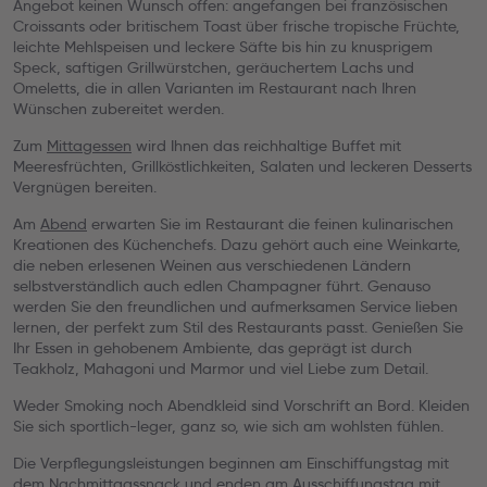
Angebot keinen Wunsch offen: angefangen bei französischen
Croissants oder britischem Toast über frische tropische Früchte,
leichte Mehlspeisen und leckere Säfte bis hin zu knusprigem
Speck, saftigen Grillwürstchen, geräuchertem Lachs und
Omeletts, die in allen Varianten im Restaurant nach Ihren
Wünschen zubereitet werden.
Zum
Mittagessen
wird Ihnen das reichhaltige Buffet mit
Meeresfrüchten, Grillköstlichkeiten, Salaten und leckeren Desserts
Vergnügen bereiten.
Am
Abend
erwarten Sie im Restaurant die feinen kulinarischen
Kreationen des Küchenchefs. Dazu gehört auch eine Weinkarte,
die neben erlesenen Weinen aus verschiedenen Ländern
selbstverständlich auch edlen Champagner führt. Genauso
werden Sie den freundlichen und aufmerksamen Service lieben
lernen, der perfekt zum Stil des Restaurants passt. Genießen Sie
Ihr Essen in gehobenem Ambiente, das geprägt ist durch
Teakholz, Mahagoni und Marmor und viel Liebe zum Detail.
Weder Smoking noch Abendkleid sind Vorschrift an Bord. Kleiden
Sie sich sportlich-leger, ganz so, wie sich am wohlsten fühlen.
Die Verpflegungsleistungen beginnen am Einschiffungstag mit
dem Nachmittagssnack und enden am Ausschiffungstag mit