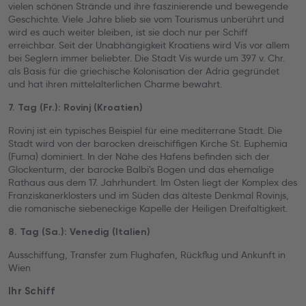
vielen schönen Strände und ihre faszinierende und bewegende
Geschichte. Viele Jahre blieb sie vom Tourismus unberührt und
wird es auch weiter bleiben, ist sie doch nur per Schiff
erreichbar. Seit der Unabhängigkeit Kroatiens wird Vis vor allem
bei Seglern immer beliebter. Die Stadt Vis wurde um 397 v. Chr.
als Basis für die griechische Kolonisation der Adria gegründet
und hat ihren mittelalterlichen Charme bewahrt.
7. Tag (Fr.): Rovinj (Kroatien)
Rovinj ist ein typisches Beispiel für eine mediterrane Stadt. Die
Stadt wird von der barocken dreischiffigen Kirche St. Euphemia
(Fuma) dominiert. In der Nähe des Hafens befinden sich der
Glockenturm, der barocke Balbi's Bogen und das ehemalige
Rathaus aus dem 17. Jahrhundert. Im Osten liegt der Komplex des
Franziskanerklosters und im Süden das älteste Denkmal Rovinjs,
die romanische siebeneckige Kapelle der Heiligen Dreifaltigkeit.
8. Tag (Sa.): Venedig (Italien)
Ausschiffung, Transfer zum Flughafen, Rückflug und Ankunft in
Wien
Ihr Schiff