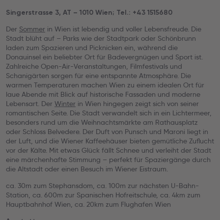
Singerstrasse 3, AT – 1010 Wien; Tel.: +43 1515680
Der
Sommer
in Wien ist lebendig und voller Lebensfreude. Die
Stadt blüht auf – Parks wie der Stadtpark oder Schönbrunn
laden zum Spazieren und Picknicken ein, während die
Donauinsel ein beliebter Ort für Badevergnügen und Sport ist.
Zahlreiche Open-Air-Veranstaltungen, Filmfestivals und
Schanigärten sorgen für eine entspannte Atmosphäre. Die
warmen Temperaturen machen Wien zu einem idealen Ort für
laue Abende mit Blick auf historische Fassaden und moderne
Lebensart. Der
Winter
in Wien hingegen zeigt sich von seiner
romantischen Seite. Die Stadt verwandelt sich in ein Lichtermeer,
besonders rund um die Weihnachtsmärkte am Rathausplatz
oder Schloss Belvedere. Der Duft von Punsch und Maroni liegt in
der Luft, und die Wiener Kaffeehäuser bieten gemütliche Zuflucht
vor der Kälte. Mit etwas Glück fällt Schnee und verleiht der Stadt
eine märchenhafte Stimmung – perfekt für Spaziergänge durch
die Altstadt oder einen Besuch im Wiener Eistraum.
ca. 30m zum Stephansdom, ca. 100m zur nächsten U-Bahn-
Station, ca. 600m zur Spanischen Hofreitschule, ca. 4km zum
Hauptbahnhof Wien, ca. 20km zum Flughafen Wien