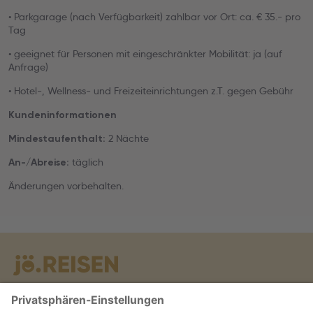
• Parkgarage (nach Verfügbarkeit) zahlbar vor Ort: ca. € 35.- pro
Tag
• geeignet für Personen mit eingeschränkter Mobilität: ja (auf
Anfrage)
• Hotel-, Wellness- und Freizeiteinrichtungen z.T. gegen Gebühr
Kundeninformationen
2 Nächte
Mindestaufenthalt:
täglich
An-/Abreise:
Änderungen vorbehalten.
Warum jö?