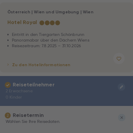
Österreich
|
Wien und Umgebung
|
Wien
Hotel Royal
★
★
★
★
Eintritt in den Tiergarten Schönbrunn
Panoramabar über den Dächern Wiens
Reisezeitraum: 7.8.2025 – 31.10.2026
Zu den Hotelinformationen
Reiseteilnehmer
2 Erwachsene
0 Kinder
Reisetermin
2
Wählen Sie Ihre Reisedaten.