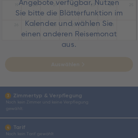
Angebote verfügbar. Nutzen
19
20
21
22
23
24
25
Sie bitte die Blätterfunktion im
Kalender und wählen Sie
26
27
28
29
30
31
einen anderen Reisemonat
aus.
Auswählen
Zimmertyp & Verpflegung
3
Noch kein Zimmer und keine Verpflegung
gewählt.
Tarif
4
Noch kein Tarif gewählt