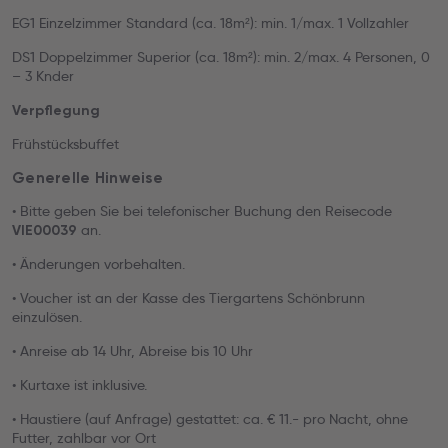
EG1 Einzelzimmer Standard (ca. 18m²): min. 1/max. 1 Vollzahler
DS1 Doppelzimmer Superior (ca. 18m²): min. 2/max. 4 Personen, 0
– 3 Knder
Verpflegung
Frühstücksbuffet
Generelle Hinweise
• Bitte geben Sie bei telefonischer Buchung den Reisecode
an.
VIE00039
• Änderungen vorbehalten.
• Voucher ist an der Kasse des Tiergartens Schönbrunn
einzulösen.
• Anreise ab 14 Uhr, Abreise bis 10 Uhr
• Kurtaxe ist inklusive.
• Haustiere (auf Anfrage) gestattet: ca. € 11.- pro Nacht, ohne
Futter, zahlbar vor Ort