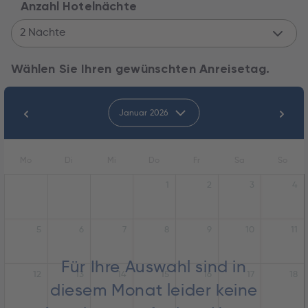
Anzahl Hotelnächte
2 Nächte
Wählen Sie Ihren gewünschten Anreisetag.
Januar 2026
Mo
Di
Mi
Do
Fr
Sa
So
1
2
3
4
5
6
7
8
9
10
11
Für Ihre Auswahl sind in
12
13
14
15
16
17
18
diesem Monat leider keine