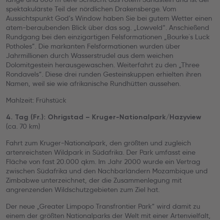
spektakulärste Teil der nördlichen Drakensberge. Vom
Aussichtspunkt God’s Window haben Sie bei gutem Wetter einen
atem-beraubenden Blick über das sog. „Lowveld“. Anschießend
Rundgang bei den einzigartigen Felsformationen „Bourke´s Luck
Potholes”. Die markanten Felsformationen wurden über
Jahrmillionen durch Wasserstrudel aus dem weichen
Dolomitgestein herausgewaschen. Weiterfahrt zu den „Three
Rondavels“. Diese drei runden Gesteinskuppen erhielten ihren
Namen, weil sie wie afrikanische Rundhütten aussehen.
Mahlzeit: Frühstück
4. Tag (Fr.): Ohrigstad – Kruger-Nationalpark/Hazyview
(ca. 70 km)
Fahrt zum Kruger-Nationalpark, den größten und zugleich
artenreichsten Wildpark in Südafrika. Der Park umfasst eine
Fläche von fast 20.000 qkm. Im Jahr 2000 wurde ein Vertrag
zwischen Südafrika und den Nachbarländern Mozambique und
Zimbabwe unterzeichnet, der die Zusammenlegung mit
angrenzenden Wildschutzgebieten zum Ziel hat.
Der neue „Greater Limpopo Transfrontier Park“ wird damit zu
einem der größten Nationalparks der Welt mit einer Artenvielfalt,