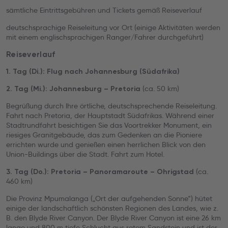
sämtliche Eintrittsgebühren und Tickets gemäß Reiseverlauf
deutschsprachige Reiseleitung vor Ort (einige Aktivitäten werden
mit einem englischsprachigen Ranger/Fahrer durchgeführt)
Reiseverlauf
1. Tag (Di.): Flug nach Johannesburg (Südafrika)
(ca. 50 km)
2. Tag (Mi.): Johannesburg – Pretoria
Begrüßung durch Ihre örtliche, deutschsprechende Reiseleitung.
Fahrt nach Pretoria, der Hauptstadt Südafrikas. Während einer
Stadtrundfahrt besichtigen Sie das Voortrekker Monument, ein
riesiges Granitgebäude, das zum Gedenken an die Pioniere
errichten wurde und genießen einen herrlichen Blick von den
Union-Buildings über die Stadt. Fahrt zum Hotel.
(ca.
3. Tag (Do.): Pretoria – Panoramaroute – Ohrigstad
460 km)
Die Provinz Mpumalanga („Ort der aufgehenden Sonne“) hütet
einige der landschaftlich schönsten Regionen des Landes, wie z.
B. den Blyde River Canyon. Der Blyde River Canyon ist eine 26 km
lange und 800 m tiefe Schlucht aus rotem Sandstein und ist der