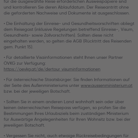
für die ausgewählte Reise erforderlichen Ausweispapiere sind
und kontrollieren Sie deren Ablaufdatum. Der Reiseantritt ohne
die geforderten Nachweise und Dokumente ist ausgeschlossen.
• Die Einhaltung der Einreise- und Gesundheitsvorschriften obliegt
dem Reisegast (inklusive Regelungen betreffend Einreise-, Visum,
Gesundheits- sowie Zollvorschriften). Sollten diese nicht
eingehalten werden, so gelten die AGB (Rücktritt des Reisenden
gem. Punkt 15).
• Für detaillierte Visainformationen steht Ihnen unser Partner
ÖVKG zur Verfügung:
https://oevkg.at/de/dertour_visuminformationen
• Für österreichische Staatsbürger: Sie finden Informationen auf
der Seite des Außenministeriums unter
www.aussenministerium.at
bzw. bei der jeweiligen Botschaft.
• Sollten Sie in einem anderen Land wohnhaft sein oder über
keinen österreichischen Reisepass verfügen, so prüfen Sie die
Bestimmungen Ihres Urlaubsziels beim zuständigen Ministerium
für Auswärtige Angelegenheiten für Ihren Wohnsitz bzw. bei der
jeweiligen Botschaft.
• Vergessen Sie nicht, auch etwaige Rückreisebedingungen für