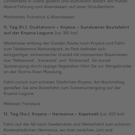
Lichteffekte in Szene gesetzt und ausführlich erklärt. Am frühen
Abend Führung und Abendessen auf einer Straußenfarm.
Mahlzeiten: Frühstück & Abendessen
11. Tag (Fr.): Oudtshoorn – Knysna – Sundowner Bootsfahrt
(ca. 180 km)
auf der Knysna Lagune
Weiterreise entlang der Garden Route nach Knysna und Fahrt
zum Tsitsikamma Nationalpark. Im Park befindet sich
einzigartiger, einheimischer Urwald mit imposanten Baumriesen
aus ‘Yellowwod’, ‘Ironwood’ und ‘Stinkwood’. Ein kurzer
Spaziergang durch üppige Vegetation führt Sie zur Hängebrücke
an der Storms River Mündung.
Fahrt zurück zum schönen Städtchen Knysna. Am Nachmittag
genießen Sie eine Bootsfahrt zum Sonnenuntergang auf der
Knysna Lagune.
Mahlzeit: Frühstück
(ca. 450 km)
12. Tag (Sa.): Knysna – Hermanus – Kapstadt
Fahrt auf der N2 nach Swellendam und Weiterfahrt zum schönen
Küstenstädtchen Hermanus, wo man zwischen Juni und