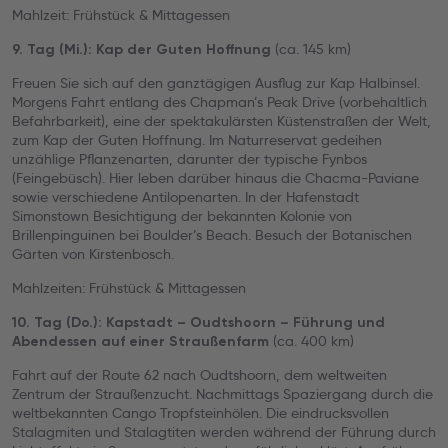
Mahlzeit: Frühstück & Mittagessen
(ca. 145 km)
9. Tag (Mi.): Kap der Guten Hoffnung
Freuen Sie sich auf den ganztägigen Ausflug zur Kap Halbinsel.
Morgens Fahrt entlang des Chapman’s Peak Drive (vorbehaltlich
Befahrbarkeit), eine der spektakulärsten Küstenstraßen der Welt,
zum Kap der Guten Hoffnung. Im Naturreservat gedeihen
unzählige Pflanzenarten, darunter der typische Fynbos
(Feingebüsch). Hier leben darüber hinaus die Chacma-Paviane
sowie verschiedene Antilopenarten. In der Hafenstadt
Simonstown Besichtigung der bekannten Kolonie von
Brillenpinguinen bei Boulder’s Beach. Besuch der Botanischen
Gärten von Kirstenbosch.
Mahlzeiten: Frühstück & Mittagessen
10. Tag (Do.): Kapstadt – Oudtshoorn – Führung und
(ca. 400 km)
Abendessen auf einer Straußenfarm
Fahrt auf der Route 62 nach Oudtshoorn, dem weltweiten
Zentrum der Straußenzucht. Nachmittags Spaziergang durch die
weltbekannten Cango Tropfsteinhölen. Die eindrucksvollen
Stalagmiten und Stalagtiten werden während der Führung durch