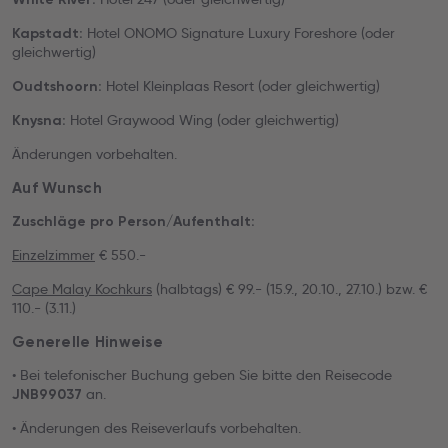
Hotel ONOMO Signature Luxury Foreshore (oder
Kapstadt:
gleichwertig)
Hotel Kleinplaas Resort (oder gleichwertig)
Oudtshoorn:
Hotel Graywood Wing (oder gleichwertig)
Knysna:
Änderungen vorbehalten.
Auf Wunsch
Zuschläge pro Person/Aufenthalt:
Einzelzimmer
€ 550.-
Cape Malay Kochkurs
(halbtags) € 99.- (15.9., 20.10., 27.10.) bzw. €
110.- (3.11.)
Generelle Hinweise
• Bei telefonischer Buchung geben Sie bitte den Reisecode
an.
JNB99037
• Änderungen des Reiseverlaufs vorbehalten.