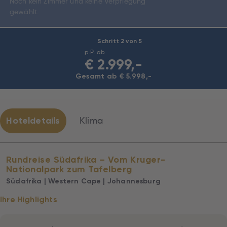
Noch kein Zimmer und keine Verpflegung
gewählt.
Schritt 2 von 5
p.P. ab
€
2.999,-
Gesamt ab € 5.998,-
Hoteldetails
Klima
Rundreise Südafrika – Vom Kruger-
Nationalpark zum Tafelberg
Südafrika | Western Cape | Johannesburg
Ihre Highlights