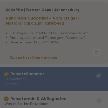
Südafrika
|
Western Cape
|
Johannesburg
Rundreise Südafrika – Vom Kruger-
Nationalpark zum Tafelberg
5 Ausflüge (u.a. Pirschfahrt im Geländewagen etc.)
Eintrittsgebühren und Tickets gem. Reiseverlauf
Reisezeitraum: 15.9. – 17.11.2026
Zu den Hotelinformationen
Reiseteilnehmer
2 Erwachsene
0 Kinder
Reisetermin & Abflughafen
2
Wählen Sie Ihre Reisedaten.