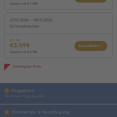
Gesamt ab
€ 5.998
27.10.2026 - 09.11.2026
12 Hotelnächte
p.P. ab
€
3.099
Auswählen
Gesamt ab
€ 6.198
Günstigster Preis
Flugzeiten
3
Noch kein Flug gewählt.
Zimmertyp & Verpflegung
4