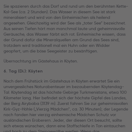
Sie spazieren durch das Dorf und rund um den berühmten Kette-
Kol-See (ca. 2 Stunden). Das Wasser in diesem See ist stark
mineralisiert und wird von den Einheimischen als heilend
angesehen. Gleichzeitig wird der See als „toter See“ bezeichnet.
Aus seinen Tiefen hört man manchmal laute und geheimnisvolle
Geräusche, das Wasser färbt sich rot. Einheimische wissen, dass
der Grund dafür die Mineralquellen am Grund des Sees sind,
trotzdem wird traditionell mal ein Huhn oder ein Widder
geopfert, um die böse Seegeister zu besänftigen.
Übernachtung im Gästehaus in Köyten.
6. Tag (Di.): Köyten
Nach dem Frühstück im Gästehaus in Köyten erwartet Sie ein
unvergessliches Naturabenteuer im bezaubernden Köytendag-
Tal. Köytendag ist das höchste Gebirge Turkmenistans, etwa 100
Kilometer lang. Hier befindet sich der höchste Gipfel des Landes,
der Berg Airybaba (3139 m). Zuerst fahren Sie zur geheimnisvollen
Kirk-Gyz-Höhle („Vierzig Mädchen“, ca. 30 Minuten); der Legende
nach fanden hier vierzig einheimische Mädchen Schutz vor
ausländischen Eroberern. Jeder, der diesen Ort besucht, sollte
sich etwas wünschen, dann eine Stoffschleife in Ton eintauchen
und hoch zu dem Steingewölbe werfen. Wenn das