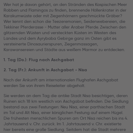
Wer hat je davon gehört, an den Stränden des Kaspischen Meer
Robben und Flamingos zu finden, brennende Höllenkrater in der
Karakumwüste oder mit Ziegenhörnern geschmückte Gräber?
Wer kennt den schon die Teezeremonien, Seidenwebereien, die
Tekkiner Pferderasse - Mutter aller Araber Pferde. Zwischen den
glitzernden Wüsten und versteckten Küsten im Westen des
Landes und dem Ayrybaba Gebirge ganz im Osten gibt es
versteinerte Dinosaurierspuren, Ziegenmassagen,
Karawansereien und Städte aus weißem Marmor zu entdecken.
1. Tag (Do.): Flug nach Aschgabat
2. Tag (Fr.): Ankunft in Aschgabat - Nisa
Nach der Ankunft am internationalen Flughafen Aschgabat
werden Sie von ihrem Reiseleiter abgeholt.
Sie werden an dem Tag die antike Stadt Nisa besichtigen, deren
Ruinen sich 18 km westlich von Aschgabat befinden. Die Siedlung
bestand aus zwei Festungen: Neu Nisa, einer parthischen Stadt
im Tal und Alt Nisa, einer königlichen Festung auf einem Hügel.
Die frühesten menschlichen Spuren am Ort Nisa reichen bis ins 4.
Jahrtausend v. Chr. zurück. Im 1. Jahrtausend v. Chr. existierte
hier bereits eine große Siedlung. Seitdem hat die Stadt mehrere