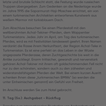
letzte und brutale Schlacht statt, die Festung wurde russischen
Truppen übergegeben. Zum Gedenken an die Niederlage wurde
im Jahre 1995 die Saparmurat-Haji-Moschee errichtet, ein von
einem turkmenischen Architekten entworfenes Kunstwerk aus
weißem Marmor mit türkisblauem Dach.
Zum Abschluss besuchen Sie einen Pferdestall mit den
weltberühmten Achal-Tekiner-Pferden, dem Wappentier
Turkmenistans. Jedes Jahr im April, am Tag des turkmenischen
Pferdes, wird es mit Festivitäten landesweit geehrt. Ihren Namen
verdankt die Rasse ihrem Herkunftsort, der Region Achal-Teke in
Turkmenistan. Es ist eine perfekt an das Leben in der Wüste
angepasste Pferderasse, deren Zuchtgeschichte bis weit in die
Antike zurückliegt. Enorm trittsicher, gewandt und nervenstark
gehören Achal-Tekiner mit ihrem oft goldschimmernden Fell nicht
nur zu den schönsten, sondern auch zu den zähesten und
widerstandsfähigsten Pferden der Welt. Bei einem kurzen Ausritt
schenken Ihnen diese „turkmenischen BMWs“ (so werden die
unter Einheimischen genannt) ein Gefühl von Freiheit.
Im Anschluss werden Sie zum Hotel gebracht.
11. Tag (So.): Aschgabat - Rückflug