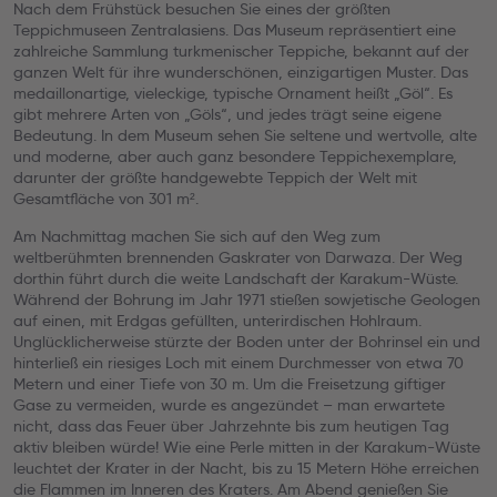
Nach dem Frühstück besuchen Sie eines der größten
Teppichmuseen Zentralasiens. Das Museum repräsentiert eine
zahlreiche Sammlung turkmenischer Teppiche, bekannt auf der
ganzen Welt für ihre wunderschönen, einzigartigen Muster. Das
medaillonartige, vieleckige, typische Ornament heißt „Göl“. Es
gibt mehrere Arten von „Göls“, und jedes trägt seine eigene
Bedeutung. In dem Museum sehen Sie seltene und wertvolle, alte
und moderne, aber auch ganz besondere Teppichexemplare,
darunter der größte handgewebte Teppich der Welt mit
Gesamtfläche von 301 m².
Am Nachmittag machen Sie sich auf den Weg zum
weltberühmten brennenden Gaskrater von Darwaza. Der Weg
dorthin führt durch die weite Landschaft der Karakum-Wüste.
Während der Bohrung im Jahr 1971 stießen sowjetische Geologen
auf einen, mit Erdgas gefüllten, unterirdischen Hohlraum.
Unglücklicherweise stürzte der Boden unter der Bohrinsel ein und
hinterließ ein riesiges Loch mit einem Durchmesser von etwa 70
Metern und einer Tiefe von 30 m. Um die Freisetzung giftiger
Gase zu vermeiden, wurde es angezündet – man erwartete
nicht, dass das Feuer über Jahrzehnte bis zum heutigen Tag
aktiv bleiben würde! Wie eine Perle mitten in der Karakum-Wüste
leuchtet der Krater in der Nacht, bis zu 15 Metern Höhe erreichen
die Flammen im Inneren des Kraters. Am Abend genießen Sie