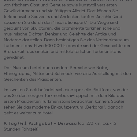
von frischem Obst und Gemüse sowie kunstvoll verzierten
Gewürztürmchen und vielfältigem Allerlei. Dort können Sie
turkmenische Souvenirs und Andenken kaufen. Anschließend
spazieren Sie durch den "Inspirationspark": Die Wege sind
gesäumt von Skulpturen, die prominente turkmenische und
muslimische Dichter, Denker und Gelehrte der Antike und
Moderne darstellen. Dann besichtigen Sie das Nationalmuseum
Turkmenistans. Etwa 500.000 Exponate sind der Geschichte der
Bronzezeit, des antiken und mittelalterlichen Turkmenistans
gewidmet.
Das Museum bietet auch andere Bereiche wie Natur,
Ethnographie, Militär und Schmuck, wie eine Ausstellung mit den
Geschenken des Präsidenten.
Im zweiten Stock befindet sich eine spezielle Plattform, von der
aus Sie den riesigen Turkmenbashi-Teppich mit dem Bild des
ersten Präsidenten Turkmenistans betrachten können. Später
sehen Sie das moderne Einkaufszentrum „Berkarar“, danach
geht es weiter zum Hotel.
(ca. 270 km, ca. 4,5
9. Tag (Fr.): Aschgabat – Derwasa
Stunden Fahrzeit)