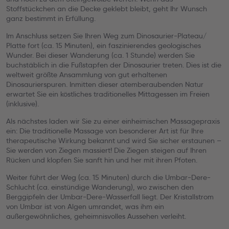
Stoffstückchen an die Decke geklebt bleibt, geht Ihr Wunsch
ganz bestimmt in Erfüllung.
Im Anschluss setzen Sie Ihren Weg zum Dinosaurier-Plateau/
Platte fort (ca. 15 Minuten), ein faszinierendes geologisches
Wunder. Bei dieser Wanderung (ca. 1 Stunde) werden Sie
buchstäblich in die Fußstapfen der Dinosaurier treten. Dies ist die
weltweit größte Ansammlung von gut erhaltenen
Dinosaurierspuren. Inmitten dieser atemberaubenden Natur
erwartet Sie ein köstliches traditionelles Mittagessen im Freien
(inklusive).
Als nächstes laden wir Sie zu einer einheimischen Massagepraxis
ein: Die traditionelle Massage von besonderer Art ist für Ihre
therapeutische Wirkung bekannt und wird Sie sicher erstaunen –
Sie werden von Ziegen massiert! Die Ziegen steigen auf Ihren
Rücken und klopfen Sie sanft hin und her mit ihren Pfoten.
Weiter führt der Weg (ca. 15 Minuten) durch die Umbar-Dere-
Schlucht (ca. einstündige Wanderung), wo zwischen den
Berggipfeln der Umbar-Dere-Wasserfall liegt. Der Kristallstrom
von Umbar ist von Algen umrandet, was ihm ein
außergewöhnliches, geheimnisvolles Aussehen verleiht.