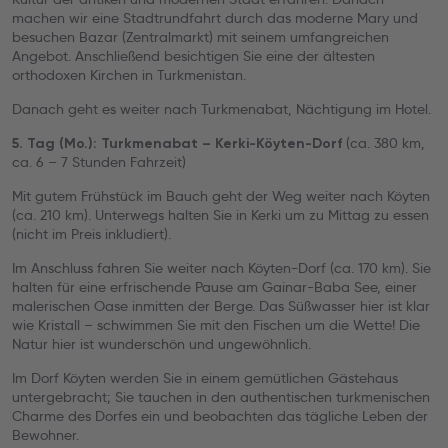
machen wir eine Stadtrundfahrt durch das moderne Mary und
besuchen Bazar (Zentralmarkt) mit seinem umfangreichen
Angebot. Anschließend besichtigen Sie eine der ältesten
orthodoxen Kirchen in Turkmenistan.
Danach geht es weiter nach Turkmenabat, Nächtigung im Hotel.
(ca. 380 km,
5. Tag (Mo.): Turkmenabat – Kerki-Köyten-Dorf
ca. 6 – 7 Stunden Fahrzeit)
Mit gutem Frühstück im Bauch geht der Weg weiter nach Köyten
(ca. 210 km). Unterwegs halten Sie in Kerki um zu Mittag zu essen
(nicht im Preis inkludiert).
Im Anschluss fahren Sie weiter nach Köyten-Dorf (ca. 170 km). Sie
halten für eine erfrischende Pause am Gainar-Baba See, einer
malerischen Oase inmitten der Berge. Das Süßwasser hier ist klar
wie Kristall – schwimmen Sie mit den Fischen um die Wette! Die
Natur hier ist wunderschön und ungewöhnlich.
Im Dorf Köyten werden Sie in einem gemütlichen Gästehaus
untergebracht; Sie tauchen in den authentischen turkmenischen
Charme des Dorfes ein und beobachten das tägliche Leben der
Bewohner.