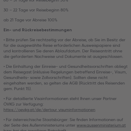
60 – 31 Tage vor Reisebeginn 50%
30 – 22 Tage vor Reisebeginn 80%
ab 21 Tage vor Abreise 100%
Ein- und Rückreisebestimmungen
• Bitte prüfen Sie rechtzeitig vor der Abreise, ob Sie im Besitz der
für die ausgewählte Reise erforderlichen Ausweispapiere sind
und kontrollieren Sie deren Ablaufdatum. Der Reiseantritt ohne
die geforderten Nachweise und Dokumente ist ausgeschlossen.
• Die Einhaltung der Einreise- und Gesundheitsvorschriften obliegt
dem Reisegast (inklusive Regelungen betreffend Einreise-, Visum,
Gesundheits- sowie Zollvorschriften). Sollten diese nicht
eingehalten werden, so gelten die AGB (Rücktritt des Reisenden
gem. Punkt 15).
• Für detaillierte Visainformationen steht Ihnen unser Partner
ÖVKG zur Verfügung:
https://oevkg.at/de/dertour_visuminformationen
• Für österreichische Staatsbürger: Sie finden Informationen auf
der Seite des Außenministeriums unter
www.aussenministerium.at
bzw. bei der jeweiligen Botschaft.