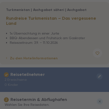
Turkmenistan
|
Aschgabat säheri
|
Aschgabat
Rundreise Turkmenistan – Das vergessene
Land
1x Übernachtung in einer Jurte
BBQ-Abendessen und Frühstück am Gaskrater
Reisezeitraum: 3.9. – 11.10.2026
Zu den Hotelinformationen
Reiseteilnehmer
2 Erwachsene
0 Kinder
Reisetermin & Abflughafen
2
Wählen Sie Ihre Reisedaten.