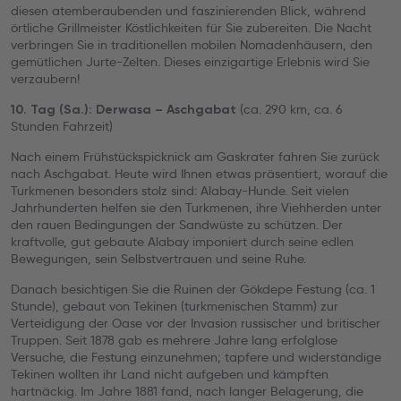
diesen atemberaubenden und faszinierenden Blick, während
örtliche Grillmeister Köstlichkeiten für Sie zubereiten. Die Nacht
verbringen Sie in traditionellen mobilen Nomadenhäusern, den
gemütlichen Jurte-Zelten. Dieses einzigartige Erlebnis wird Sie
verzaubern!
(ca. 290 km, ca. 6
10. Tag (Sa.): Derwasa – Aschgabat
Stunden Fahrzeit)
Nach einem Frühstückspicknick am Gaskrater fahren Sie zurück
nach Aschgabat. Heute wird Ihnen etwas präsentiert, worauf die
Turkmenen besonders stolz sind: Alabay-Hunde. Seit vielen
Jahrhunderten helfen sie den Turkmenen, ihre Viehherden unter
den rauen Bedingungen der Sandwüste zu schützen. Der
kraftvolle, gut gebaute Alabay imponiert durch seine edlen
Bewegungen, sein Selbstvertrauen und seine Ruhe.
Danach besichtigen Sie die Ruinen der Gökdepe Festung (ca. 1
Stunde), gebaut von Tekinen (turkmenischen Stamm) zur
Verteidigung der Oase vor der Invasion russischer und britischer
Truppen. Seit 1878 gab es mehrere Jahre lang erfolglose
Versuche, die Festung einzunehmen; tapfere und widerständige
Tekinen wollten ihr Land nicht aufgeben und kämpften
hartnäckig. Im Jahre 1881 fand, nach langer Belagerung, die