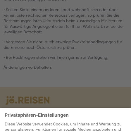
• Sollten Sie in einem anderen Land wohnhaft sein oder über
keinen österreichischen Reisepass verfügen, so prüfen Sie die
Bestimmungen Ihres Urlaubsziels beim zuständigen Ministerium
für Auswärtige Angelegenheiten für Ihren Wohnsitz bzw. bei der
jeweiligen Botschaft.
• Vergessen Sie nicht, auch etwaige Rückreisebedingungen für
die Einreise nach Österreich zu prüfen.
• Bei Rückfragen stehen wir Ihnen gerne zur Verfügung.
Änderungen vorbehalten.
Warum jö?