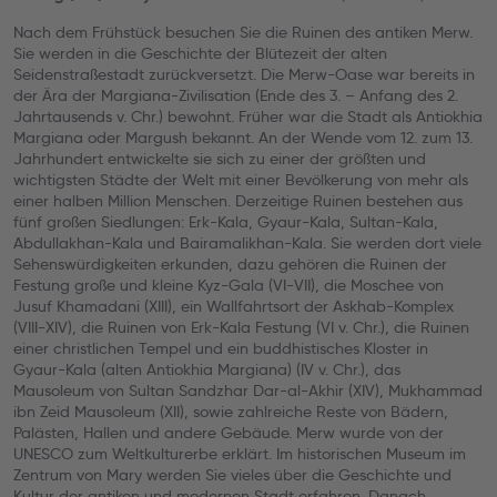
Nach dem Frühstück besuchen Sie die Ruinen des antiken Merw.
Sie werden in die Geschichte der Blütezeit der alten
Seidenstraßestadt zurückversetzt. Die Merw-Oase war bereits in
der Ära der Margiana-Zivilisation (Ende des 3. – Anfang des 2.
Jahrtausends v. Chr.) bewohnt. Früher war die Stadt als Antiokhia
Margiana oder Margush bekannt. An der Wende vom 12. zum 13.
Jahrhundert entwickelte sie sich zu einer der größten und
wichtigsten Städte der Welt mit einer Bevölkerung von mehr als
einer halben Million Menschen. Derzeitige Ruinen bestehen aus
fünf großen Siedlungen: Erk-Kala, Gyaur-Kala, Sultan-Kala,
Abdullakhan-Kala und Bairamalikhan-Kala. Sie werden dort viele
Sehenswürdigkeiten erkunden, dazu gehören die Ruinen der
Festung große und kleine Kyz-Gala (VI-VII), die Moschee von
Jusuf Khamadani (XIII), ein Wallfahrtsort der Askhab-Komplex
(VIII-XIV), die Ruinen von Erk-Kala Festung (VI v. Chr.), die Ruinen
einer christlichen Tempel und ein buddhistisches Kloster in
Gyaur-Kala (alten Antiokhia Margiana) (IV v. Chr.), das
Mausoleum von Sultan Sandzhar Dar-al-Akhir (XIV), Mukhammad
ibn Zeid Mausoleum (XII), sowie zahlreiche Reste von Bädern,
Palästen, Hallen und andere Gebäude. Merw wurde von der
UNESCO zum Weltkulturerbe erklärt. Im historischen Museum im
Zentrum von Mary werden Sie vieles über die Geschichte und
Kultur der antiken und modernen Stadt erfahren. Danach