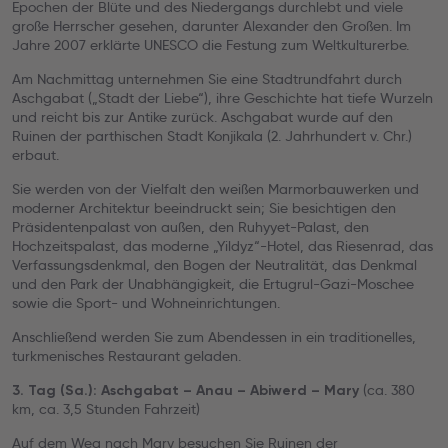
Epochen der Blüte und des Niedergangs durchlebt und viele
große Herrscher gesehen, darunter Alexander den Großen. Im
Jahre 2007 erklärte UNESCO die Festung zum Weltkulturerbe.
Am Nachmittag unternehmen Sie eine Stadtrundfahrt durch
Aschgabat („Stadt der Liebe“), ihre Geschichte hat tiefe Wurzeln
und reicht bis zur Antike zurück. Aschgabat wurde auf den
Ruinen der parthischen Stadt Konjikala (2. Jahrhundert v. Chr.)
erbaut.
Sie werden von der Vielfalt den weißen Marmorbauwerken und
moderner Architektur beeindruckt sein; Sie besichtigen den
Präsidentenpalast von außen, den Ruhyyet-Palast, den
Hochzeitspalast, das moderne „Yildyz“-Hotel, das Riesenrad, das
Verfassungsdenkmal, den Bogen der Neutralität, das Denkmal
und den Park der Unabhängigkeit, die Ertugrul-Gazi-Moschee
sowie die Sport- und Wohneinrichtungen.
Anschließend werden Sie zum Abendessen in ein traditionelles,
turkmenisches Restaurant geladen.
(ca. 380
3. Tag (Sa.): Aschgabat – Anau – Abiwerd – Mary
km, ca. 3,5 Stunden Fahrzeit)
Auf dem Weg nach Mary besuchen Sie Ruinen der