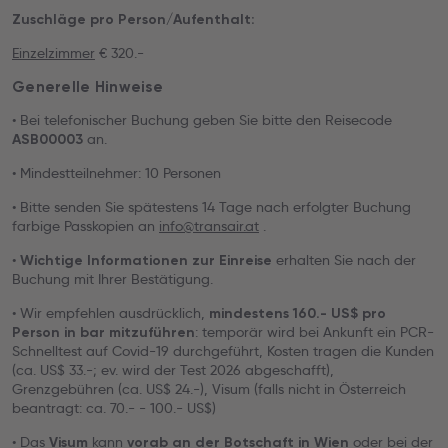
Zuschläge pro Person/Aufenthalt:
Einzelzimmer
€ 320.-
Generelle Hinweise
• Bei telefonischer Buchung geben Sie bitte den Reisecode
an.
ASB00003
• Mindestteilnehmer: 10 Personen
• Bitte senden Sie spätestens 14 Tage nach erfolgter Buchung
farbige Passkopien an
info@transair.at
.
•
erhalten Sie nach der
Wichtige Informationen zur Einreise
Buchung mit Ihrer Bestätigung.
• Wir empfehlen ausdrücklich,
mindestens 160.- US$ pro
: temporär wird bei Ankunft ein PCR-
Person in bar mitzuführen
Schnelltest auf Covid-19 durchgeführt, Kosten tragen die Kunden
(ca. US$ 33.-; ev. wird der Test 2026 abgeschafft),
Grenzgebühren (ca. US$ 24.-), Visum (falls nicht in Österreich
beantragt: ca. 70.- - 100.- US$)
• Das
kann
oder bei der
Visum
vorab an der Botschaft in Wien