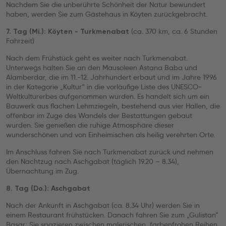
Nachdem Sie die unberührte Schönheit der Natur bewundert
haben, werden Sie zum Gästehaus in Köyten zurückgebracht.
(ca. 370 km, ca. 6 Stunden
7. Tag (Mi.): Köyten - Turkmenabat
Fahrzeit)
Nach dem Frühstück geht es weiter nach Turkmenabat.
Unterwegs halten Sie an den Mausoleen Astana Baba und
Alamberdar, die im 11.-12. Jahrhundert erbaut und im Jahre 1996
in der Kategorie „Kultur“ in die vorläufige Liste des UNESCO-
Weltkulturerbes aufgenommen wurden. Es handelt sich um ein
Bauwerk aus flachen Lehmziegeln, bestehend aus vier Hallen, die
offenbar im Zuge des Wandels der Bestattungen gebaut
wurden. Sie genießen die ruhige Atmosphäre dieser
wunderschönen und von Einheimischen als heilig verehrten Orte.
Im Anschluss fahren Sie nach Turkmenabat zurück und nehmen
den Nachtzug nach Aschgabat (täglich 19.20 – 8.34),
Übernachtung im Zug.
8. Tag (Do.): Aschgabat
Nach der Ankunft in Aschgabat (ca. 8.34 Uhr) werden Sie in
einem Restaurant frühstücken. Danach fahren Sie zum „Gulistan“
Basar; Sie spazieren zwischen malerischen, farbenfrohen Reihen