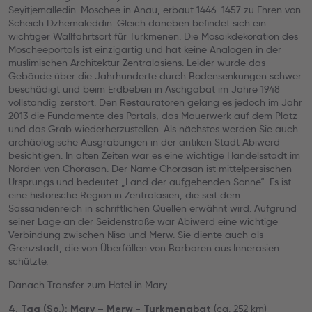
Seyitjemalledin-Moschee in Anau, erbaut 1446-1457 zu Ehren von
Scheich Dzhemaleddin. Gleich daneben befindet sich ein
wichtiger Wallfahrtsort für Turkmenen. Die Mosaikdekoration des
Moscheeportals ist einzigartig und hat keine Analogen in der
muslimischen Architektur Zentralasiens. Leider wurde das
Gebäude über die Jahrhunderte durch Bodensenkungen schwer
beschädigt und beim Erdbeben in Aschgabat im Jahre 1948
vollständig zerstört. Den Restauratoren gelang es jedoch im Jahr
2013 die Fundamente des Portals, das Mauerwerk auf dem Platz
und das Grab wiederherzustellen. Als nächstes werden Sie auch
archäologische Ausgrabungen in der antiken Stadt Abiwerd
besichtigen. In alten Zeiten war es eine wichtige Handelsstadt im
Norden von Chorasan. Der Name Chorasan ist mittelpersischen
Ursprungs und bedeutet „Land der aufgehenden Sonne“. Es ist
eine historische Region in Zentralasien, die seit dem
Sassanidenreich in schriftlichen Quellen erwähnt wird. Aufgrund
seiner Lage an der Seidenstraße war Abiwerd eine wichtige
Verbindung zwischen Nisa und Merw. Sie diente auch als
Grenzstadt, die von Überfällen von Barbaren aus Innerasien
schützte.
Danach Transfer zum Hotel in Mary.
(ca. 252 km)
4. Tag (So.): Mary – Merw - Turkmenabat