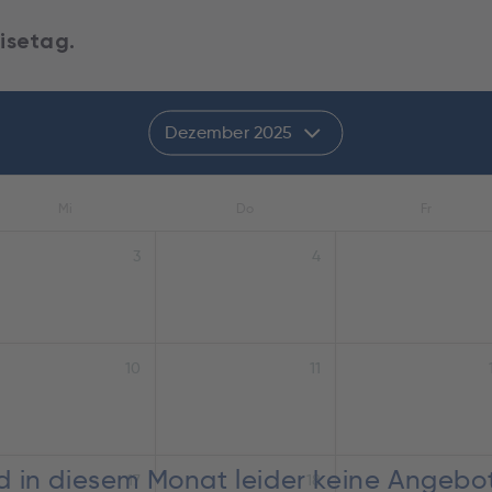
isetag.
Dezember 2025
Mi
Do
Fr
3
4
10
11
nd in diesem Monat leider keine Angebo
17
18