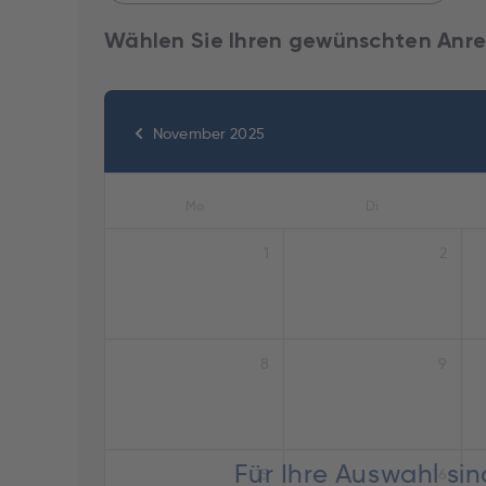
Wählen Sie Ihren gewünschten Anre
November 2025
Mo
Di
1
2
8
9
Für Ihre Auswahl si
15
16