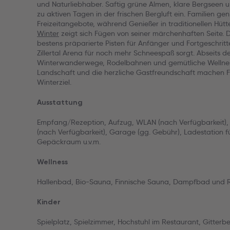
und Naturliebhaber. Saftig grüne Almen, klare Bergseen 
zu aktiven Tagen in der frischen Bergluft ein. Familien ge
Freizeitangebote, während Genießer in traditionellen Hütte
Winter
zeigt sich Fügen von seiner märchenhaften Seite. D
bestens präparierte Pisten für Anfänger und Fortgeschri
Zillertal Arena für noch mehr Schneespaß sorgt. Abseits de
Winterwanderwege, Rodelbahnen und gemütliche Wellnes
Landschaft und die herzliche Gastfreundschaft machen 
Winterziel.
Ausstattung
Empfang/Rezeption, Aufzug, WLAN (nach Verfügbarkeit), 
(nach Verfügbarkeit), Garage (gg. Gebühr), Ladestation fü
Gepäckraum u.v.m.
Wellness
Hallenbad, Bio-Sauna, Finnische Sauna, Dampfbad und
Kinder
Spielplatz, Spielzimmer, Hochstuhl im Restaurant, Gitterb