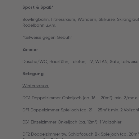
Sport & Spaß*
Bowlingbahn, Fitnessraum, Wandern, Skikurse, Skilanglauf, 
Rodelbahn u.v.m.
*teilweise gegen Gebühr
Zimmer
Dusche/WC, Haarföhn, Telefon, TV, WLAN, Safe, teilweise
Belegung
Wintersaison:
DG1 Doppelzimmer Onkeljoch (ca. 16 – 20m²): min. 2/max. 2
DF1 Doppelzimmer Spieljoch (ca. 21 – 25m²): min. 2 Vollzah
EG1 Einzelzimmer Onkeljoch (ca. 12m²): 1 Vollzahler
DF2 Doppelzimmer tw. Schlafcouch Bk Spieljoch (ca. 20m²):