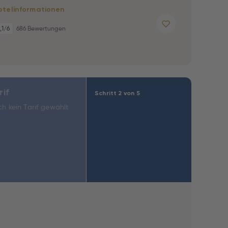
otelinformationen
,1
/6
686 Bewertungen
rif
Schritt 2 von 5
h kein Tarif gewählt