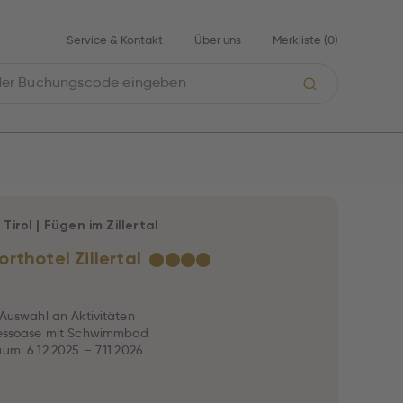
Service & Kontakt
Über uns
Merkliste (
0
)
|
Tirol
|
Fügen im Zillertal
rthotel Zillertal
★
★
★
★
e Auswahl an Aktivitäten
lnessoase mit Schwimmbad
um: 6.12.2025 – 7.11.2026