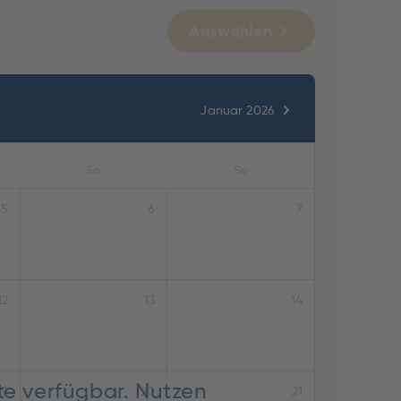
Auswählen
Januar 2026
Sa
So
5
6
7
12
13
14
te verfügbar. Nutzen
19
20
21