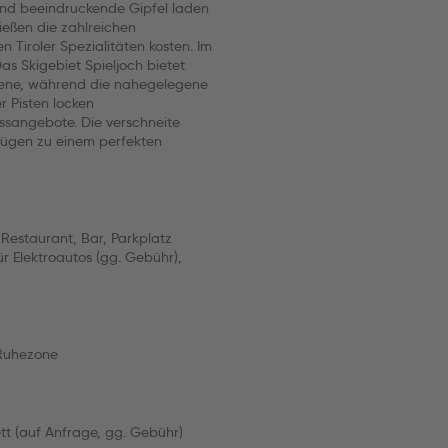
und beeindruckende Gipfel laden
nießen die zahlreichen
n Tiroler Spezialitäten kosten. Im
as Skigebiet Spieljoch bietet
ttene, während die nahegelegene
r Pisten locken
sangebote. Die verschneite
Fügen zu einem perfekten
Restaurant, Bar, Parkplatz
r Elektroautos (gg. Gebühr),
 Ruhezone
ett (auf Anfrage, gg. Gebühr)