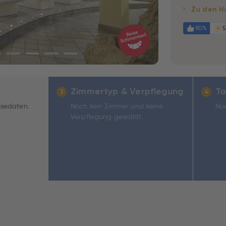
Zu den H
90%
5
Zimmertyp & Verpflegung
Ta
3
4
isedaten.
Noch kein Zimmer und keine
Noc
Verpflegung gewählt.