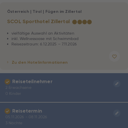
Österreich
|
Tirol
|
Fügen im Zillertal
SCOL Sporthotel Zillertal
★
★
★
★
vielfältige Auswahl an Aktivitäten
inkl. Wellnessoase mit Schwimmbad
Reisezeitraum: 6.12.2025 – 7.11.2026
Zu den Hotelinformationen
Reiseteilnehmer
2 Erwachsene
0 Kinder
Reisetermin
05.11.2026 - 08.11.2026
3 Nächte