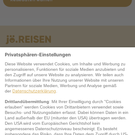
Warum jö?
Service
jö Bonus Club Partner