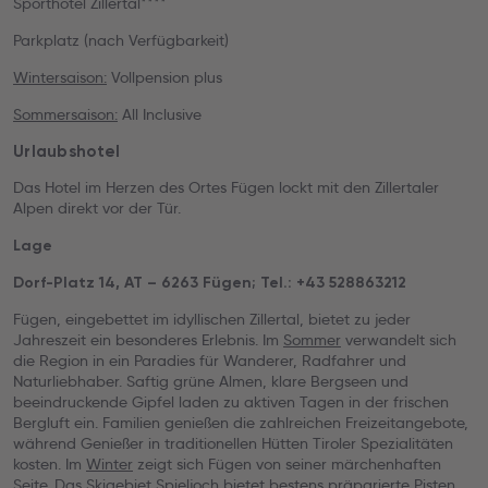
Sporthotel Zillertal****
Parkplatz (nach Verfügbarkeit)
Wintersaison:
Vollpension plus
Sommersaison:
All Inclusive
Urlaubshotel
Das Hotel im Herzen des Ortes Fügen lockt mit den Zillertaler
Alpen direkt vor der Tür.
Lage
Dorf-Platz 14, AT – 6263 Fügen; Tel.: +43 528863212
Fügen, eingebettet im idyllischen Zillertal, bietet zu jeder
Jahreszeit ein besonderes Erlebnis. Im
Sommer
verwandelt sich
die Region in ein Paradies für Wanderer, Radfahrer und
Naturliebhaber. Saftig grüne Almen, klare Bergseen und
beeindruckende Gipfel laden zu aktiven Tagen in der frischen
Bergluft ein. Familien genießen die zahlreichen Freizeitangebote,
während Genießer in traditionellen Hütten Tiroler Spezialitäten
kosten. Im
Winter
zeigt sich Fügen von seiner märchenhaften
Seite. Das Skigebiet Spieljoch bietet bestens präparierte Pisten