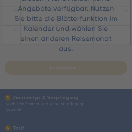
Angebote verfügbar. Nutzen
20
21
22
23
24
25
26
Sie bitte die Blätterfunktion im
Kalender und wählen Sie
27
28
29
30
31
einen anderen Reisemonat
aus.
Auswählen
Zimmertyp & Verpflegung
3
Noch kein Zimmer und keine Verpflegung
gewählt.
Tarif
4