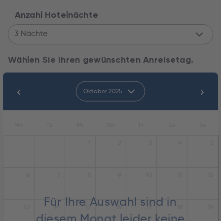
Anzahl Hotelnächte
3 Nächte
Wählen Sie Ihren gewünschten Anreisetag.
Oktober 2025
Mo
Di
Mi
Do
Fr
Sa
So
1
2
3
4
5
6
7
8
9
10
11
12
Für Ihre Auswahl sind in
13
14
15
16
17
18
19
diesem Monat leider keine