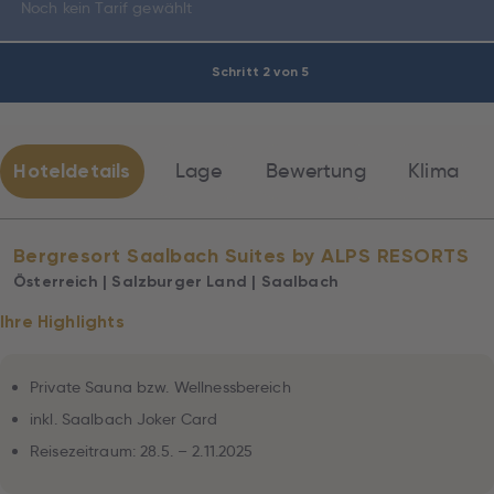
Noch kein Tarif gewählt
Schritt 2 von 5
Hoteldetails
Lage
Bewertung
Klima
Bergresort Saalbach Suites by ALPS RESORTS
Österreich | Salzburger Land | Saalbach
Ihre Highlights
Private Sauna bzw. Wellnessbereich
inkl. Saalbach Joker Card
Reisezeitraum: 28.5. – 2.11.2025