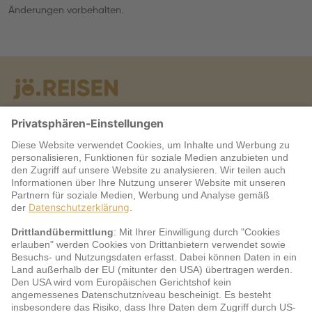
Änderungen vorbehalten.
Warum jö?
Service
jö Bonus Club Partner