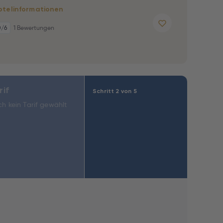
otelinformationen
0
/6
1 Bewertungen
rif
Schritt 2 von 5
h kein Tarif gewählt