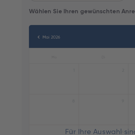
Wählen Sie Ihren gewünschten Anre
Mai 2026
Mo
Di
1
2
8
9
Für Ihre Auswahl si
15
16