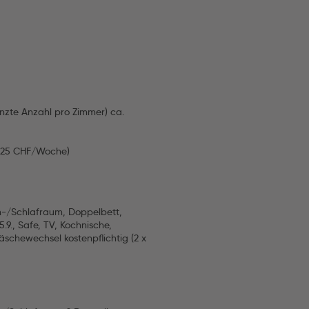
nzte Anzahl pro Zimmer) ca.
. 25 CHF/Woche)
n-/Schlafraum, Doppelbett,
9., Safe, TV, Kochnische,
schewechsel kostenpflichtig (2 x