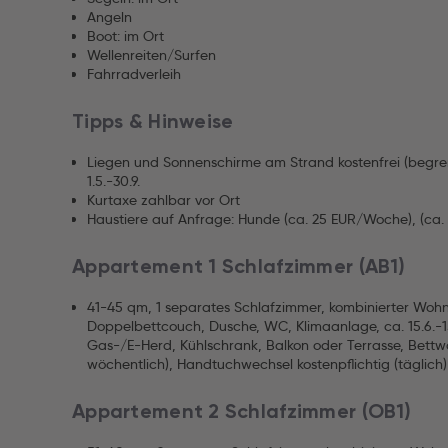
Angeln
Boot: im Ort
Wellenreiten/Surfen
Fahrradverleih
Tipps & Hinweise
Liegen und Sonnenschirme am Strand kostenfrei (begre
1.5.-30.9.
Kurtaxe zahlbar vor Ort
Haustiere auf Anfrage: Hunde (ca. 25 EUR/Woche), (ca
Appartement 1 Schlafzimmer (AB1)
41-45 qm, 1 separates Schlafzimmer, kombinierter Woh
Doppelbettcouch, Dusche, WC, Klimaanlage, ca. 15.6.-15.
Gas-/E-Herd, Kühlschrank, Balkon oder Terrasse, Bettwä
wöchentlich), Handtuchwechsel kostenpflichtig (täglich)
Appartement 2 Schlafzimmer (OB1)