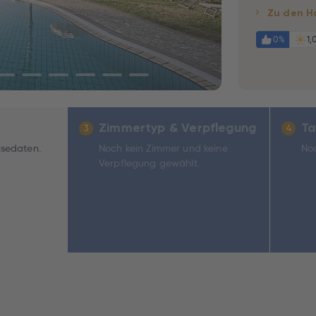
Zu den H
0%
1,
Zimmertyp & Verpflegung
Ta
3
4
isedaten.
Noch kein Zimmer und keine
Noc
Verpflegung gewählt.