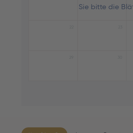
Sie bitte die B
22
23
29
30