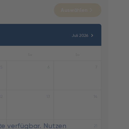
Auswählen
Juli 2026
Sa
So
5
6
7
12
13
14
te verfügbar. Nutzen
19
20
21