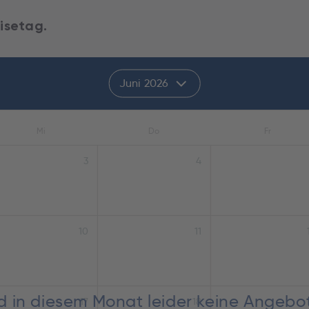
isetag.
Juni 2026
Mi
Do
Fr
3
4
10
11
nd in diesem Monat leider keine Angebo
17
18