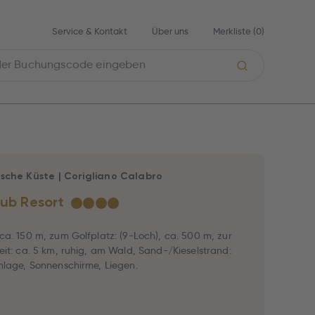
Service & Kontakt
Über uns
Merkliste (
0
)
ische Küste
|
Corigliano Calabro
lub Resort
★
★
★
★
ca. 150 m, zum Golfplatz: (9-Loch), ca. 500 m, zur
eit: ca. 5 km, ruhig, am Wald, Sand-/Kieselstrand:
nlage, Sonnenschirme, Liegen.