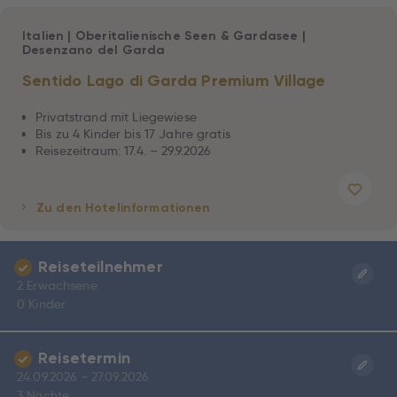
Italien
|
Oberitalienische Seen & Gardasee
|
Desenzano del Garda
Sentido Lago di Garda Premium Village
Privatstrand mit Liegewiese
Bis zu 4 Kinder bis 17 Jahre gratis
Reisezeitraum: 17.4. – 29.9.2026
Zu den Hotelinformationen
Reiseteilnehmer
2 Erwachsene
0 Kinder
Reisetermin
24.09.2026 - 27.09.2026
3 Nächte