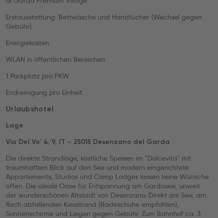
di Garda Premium Village****
Erstausstattung: Bettwäsche und Handtücher (Wechsel gegen
Gebühr)
Energiekosten
WLAN in öffentlichen Bereichen
1 Parkplatz pro PKW
Endreinigung pro Einheit
Urlaubshotel
Lage
Via Del Vo' 4/9, IT – 25015 Desenzano del Garda
Die direkte Strandlage, köstliche Speisen im "Dolcevita" mit
traumhaftem Blick auf den See und modern eingerichtete
Appartements, Studios und Camp Lodges lassen keine Wünsche
offen. Die ideale Oase für Entspannung am Gardasee, unweit
der wunderschönen Altstadt von Desenzano. Direkt am See, am
flach abfallenden Kiesstrand (Badeschuhe empfohlen),
Sonnenschirme und Liegen gegen Gebühr. Zum Bahnhof ca. 3