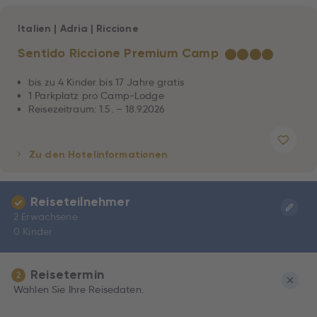
Italien
|
Adria
|
Riccione
Sentido Riccione Premium Camp
★
★
★
★
bis zu 4 Kinder bis 17 Jahre gratis
1 Parkplatz pro Camp-Lodge
Reisezeitraum: 1.5. – 18.9.2026
Zu den Hotelinformationen
Reiseteilnehmer
2 Erwachsene
0 Kinder
Reisetermin
2
Wählen Sie Ihre Reisedaten.