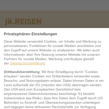
Warum jö?
Service
jö Bonus Club Partner