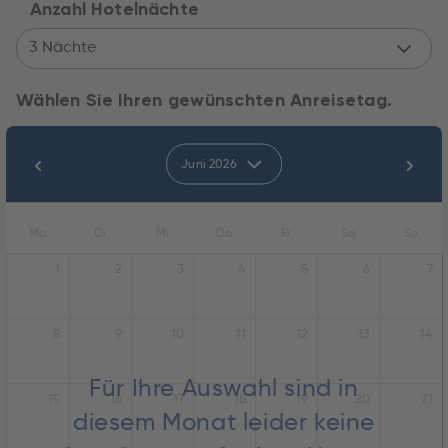
Anzahl Hotelnächte
3 Nächte
Wählen Sie Ihren gewünschten Anreisetag.
Juni 2026
Mo
Di
Mi
Do
Fr
Sa
So
1
2
3
4
5
6
7
8
9
10
11
12
13
14
Für Ihre Auswahl sind in
15
16
17
18
19
20
21
diesem Monat leider keine