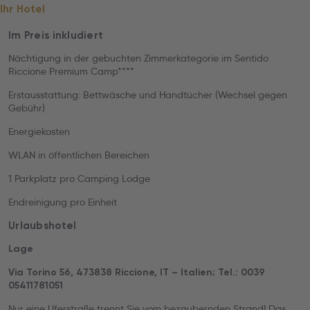
Ihr Hotel
Im Preis inkludiert
Nächtigung in der gebuchten Zimmerkategorie im Sentido
Riccione Premium Camp****
Erstausstattung: Bettwäsche und Handtücher (Wechsel gegen
Gebühr)
Energiekosten
WLAN in öffentlichen Bereichen
1 Parkplatz pro Camping Lodge
Endreinigung pro Einheit
Urlaubshotel
Lage
Via Torino 56, 473838 Riccione, IT – Italien; Tel.: 0039
05411781051
Nur eine Uferstraße trennt Sie vom bezaubernden Strand! Das