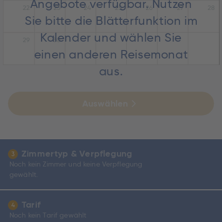
Angebote verfügbar. Nutzen
22
23
24
25
26
27
28
Sie bitte die Blätterfunktion im
Kalender und wählen Sie
29
30
einen anderen Reisemonat
aus.
Auswählen
Zimmertyp & Verpflegung
3
Noch kein Zimmer und keine Verpflegung
gewählt.
Tarif
4
Noch kein Tarif gewählt