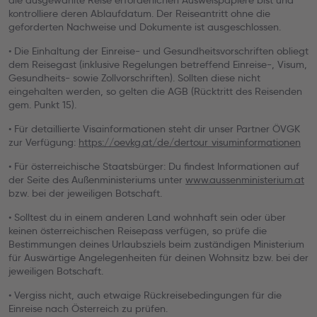
die ausgewählte Reise erforderlichen Ausweispapiere bist und
kontrolliere deren Ablaufdatum. Der Reiseantritt ohne die
geforderten Nachweise und Dokumente ist ausgeschlossen.
• Die Einhaltung der Einreise- und Gesundheitsvorschriften obliegt
dem Reisegast (inklusive Regelungen betreffend Einreise-, Visum,
Gesundheits- sowie Zollvorschriften). Sollten diese nicht
eingehalten werden, so gelten die AGB (Rücktritt des Reisenden
gem. Punkt 15).
• Für detaillierte Visainformationen steht dir unser Partner ÖVGK
zur Verfügung:
https://oevkg.at/de/dertour_visuminformationen
• Für österreichische Staatsbürger: Du findest Informationen auf
der Seite des Außenministeriums unter
www.aussenministerium.at
bzw. bei der jeweiligen Botschaft.
• Solltest du in einem anderen Land wohnhaft sein oder über
keinen österreichischen Reisepass verfügen, so prüfe die
Bestimmungen deines Urlaubsziels beim zuständigen Ministerium
für Auswärtige Angelegenheiten für deinen Wohnsitz bzw. bei der
jeweiligen Botschaft.
• Vergiss nicht, auch etwaige Rückreisebedingungen für die
Einreise nach Österreich zu prüfen.