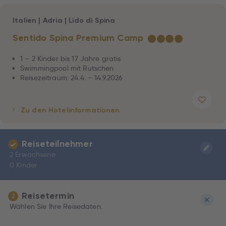
Italien
|
Adria
|
Lido di Spina
Sentido Spina Premium Camp
★
★
★
★
1 – 2 Kinder bis 17 Jahre gratis
Swimmingpool mit Rutschen
Reisezeitraum: 24.4. – 14.9.2026
Zu den Hotelinformationen
Reiseteilnehmer
2 Erwachsene
0 Kinder
Reisetermin
2
Wählen Sie Ihre Reisedaten.