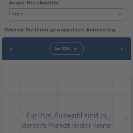
Anzahl Hotelnächte
1 Nacht
Wählen Sie Ihren gewünschten Anreisetag.
Juni 2026
Mo
Di
Mi
Do
Fr
Sa
So
1
2
3
4
5
6
7
8
9
10
11
12
13
14
Für Ihre Auswahl sind in
15
16
17
18
19
20
21
diesem Monat leider keine