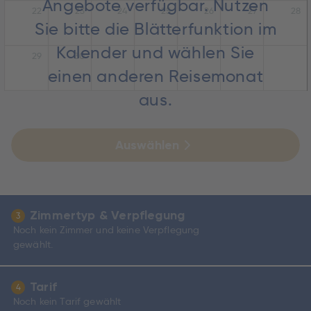
Angebote verfügbar. Nutzen
22
23
24
25
26
27
28
Sie bitte die Blätterfunktion im
Kalender und wählen Sie
29
30
einen anderen Reisemonat
aus.
Auswählen
Zimmertyp & Verpflegung
3
Noch kein Zimmer und keine Verpflegung
gewählt.
Tarif
4
Noch kein Tarif gewählt