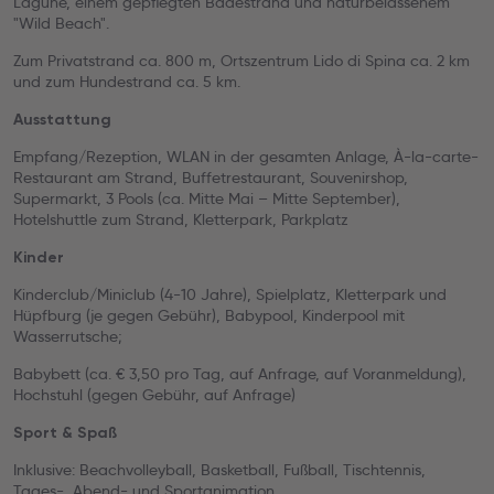
Lagune, einem gepflegten Badestrand und naturbelassenem
"Wild Beach".
Zum Privatstrand ca. 800 m, Ortszentrum Lido di Spina ca. 2 km
und zum Hundestrand ca. 5 km.
Ausstattung
Empfang/Rezeption, WLAN in der gesamten Anlage, À-la-carte-
Restaurant am Strand, Buffetrestaurant, Souvenirshop,
Supermarkt, 3 Pools (ca. Mitte Mai – Mitte September),
Hotelshuttle zum Strand, Kletterpark, Parkplatz
Kinder
Kinderclub/Miniclub (4-10 Jahre), Spielplatz, Kletterpark und
Hüpfburg (je gegen Gebühr), Babypool, Kinderpool mit
Wasserrutsche;
Babybett (ca. € 3,50 pro Tag, auf Anfrage, auf Voranmeldung),
Hochstuhl (gegen Gebühr, auf Anfrage)
Sport & Spaß
Inklusive: Beachvolleyball, Basketball, Fußball, Tischtennis,
Tages-, Abend- und Sportanimation