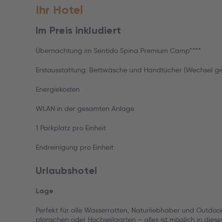
Ihr Hotel
Im Preis inkludiert
Übernachtung im Sentido Spina Premium Camp****
Erstausstattung: Bettwäsche und Handtücher (Wechsel g
Energiekosten
WLAN in der gesamten Anlage
1 Parkplatz pro Einheit
Endreinigung pro Einheit
Urlaubshotel
Lage
Perfekt für alle Wasserratten, Naturliebhaber und Outdo
planschen oder Hochseilgarten – alles ist möglich in die