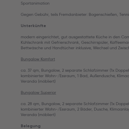
Sportanimation
Gegen Gebühr, teils Fremdanbieter: Bogenschießen, Tenni
Unterkünfte
modern eingerichtet, gut ausgestattete Küche in den Cam
Kühlschrank mit Gefrierschrank, Geschirrspüler, Kaffeema
Bettwäsche und Handtücher inklusive, Wechsel und Zwis
Bungalow Komfort
ca. 37 qm, Bungalow, 2 separate Schlafzimmer (1x Doppelb
kombinierter Wohn-/Essraum, 1 Bad, Außendusche, Klimaa
Veranda (möbliert)
Bungalow Superior
ca. 28 qm, Bungalow, 2 separate Schlafzimmer (1x Doppelbe
kombinierter Wohn-/Essraum, 2 Bäder, Dusche, Klimaanla
Veranda (möbliert)
Belegung