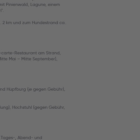
mit Pinienwald, Lagune, einem
".
a. 2 km und zum Hundestrand ca.
-carte-Restaurant am Strand,
Mitte Mai – Mitte September),
 und Hüpfburg (je gegen Gebühr),
dung), Hochstuhl (gegen Gebühr,
is, Tages-, Abend- und