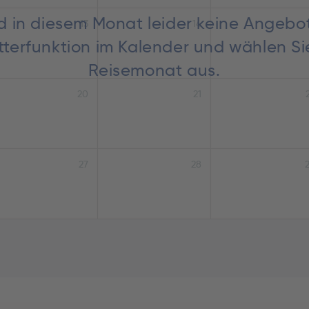
nd in diesem Monat leider keine Angebo
13
14
lätterfunktion im Kalender und wählen S
Reisemonat aus.
20
21
27
28