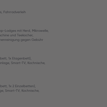
s, Fahrradverleih
p-Lodges mit Herd, Mikrowelle,
schine und Teekocher,
chenreinigung gegen Gebühr
ett, 1x Etagenbett),
nlage, Smart-TV, Kochnische,
tt, 1x 2 Einzelbetten),
ge, Smart-TV, Kochnische,