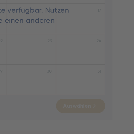
te verfügbar. Nutzen
15
16
17
ie einen anderen
22
23
24
29
30
31
Auswählen