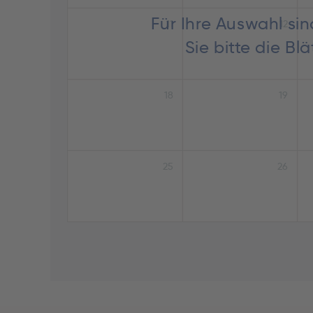
Für Ihre Auswahl si
11
12
Sie bitte die B
18
19
25
26