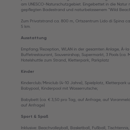
am UNESCO-Naturschutzgebiet. Eingebettet in die Natur 
gepflegten Badestrand und naturbelassenem "Wild Beach
Zum Privatstrand ca. 800 m, Ortszentrum Lido di Spina c
5 km.
Ausstattung
Empfang/Rezeption, WLAN in der gesamten Anlage, À-la
Buffetrestaurant, Souvenirshop, Supermarkt, 3 Pools (ca. 
Hotelshuttle zum Strand, Kletterpark, Parkplatz
Kinder
Kinderclub/Miniclub (4-10 Jahre), Spielplatz, Kletterpark
Babypool, Kinderpool mit Wasserrutsche;
Babybett (ca. € 3,50 pro Tag, auf Anfrage, auf Voranmel
auf Anfrage)
Sport & Spaß
Inklusive: Beachvolleyball, Basketball, Fußball, Tischtenn