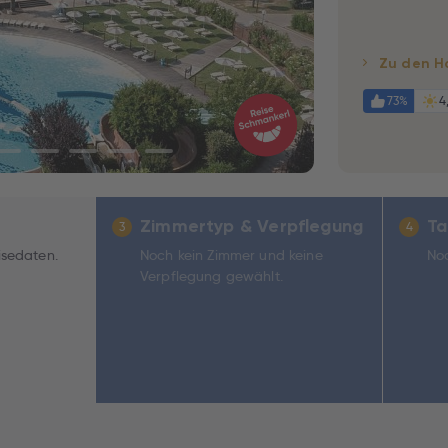
Zu den H
73%
4
Zimmertyp & Verpflegung
Ta
3
4
isedaten.
Noch kein Zimmer und keine
Noc
Verpflegung gewählt.