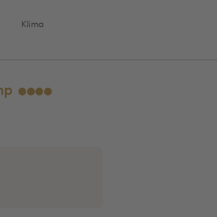
Klima
mp
★
★
★
★