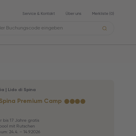
Service & Kontakt
Über uns
Merkliste (
0
)
ia
|
Lido di Spina
 Spina Premium Camp
★
★
★
★
r bis 17 Jahre gratis
ool mit Rutschen
um: 24.4. – 14.9.2026