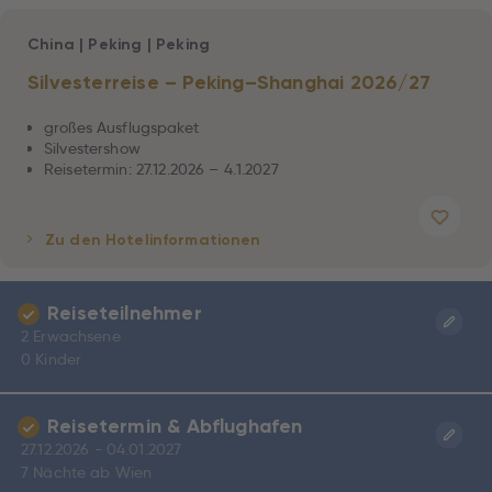
China
|
Peking
|
Peking
Silvesterreise – Peking–Shanghai 2026/27
großes Ausflugspaket
Silvestershow
Reisetermin: 27.12.2026 – 4.1.2027
Zu den Hotelinformationen
Reiseteilnehmer
2 Erwachsene
0 Kinder
Reisetermin & Abflughafen
27.12.2026 - 04.01.2027
7 Nächte ab Wien