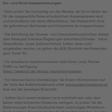
Ein- und Rückreisebestimmungen
• Bitte prüfen Sie rechtzeitig vor der Abreise, ob Sie im Besitz der
für die ausgewählte Reise erforderlichen Ausweispapiere sind
und kontrollieren Sie deren Ablaufdatum. Der Reiseantritt ohne
die geforderten Nachweise und Dokumente ist ausgeschlossen.
• Die Einhaltung der Einreise- und Gesundheitsvorschriften obliegt
dem Reisegast (inklusive Regelungen betreffend Einreise-, Visum,
Gesundheits- sowie Zollvorschriften). Sollten diese nicht
eingehalten werden, so gelten die AGB (Rücktritt des Reisenden
gem. Punkt 15).
• Für detaillierte Visainformationen steht Ihnen unser Partner
ÖVKG zur Verfügung:
https://oevkg.at/de/dertour_visuminformationen
• Für österreichische Staatsbürger: Sie finden Informationen auf
der Seite des Außenministeriums unter
www.aussenministerium.at
bzw. bei der jeweiligen Botschaft.
• Sollten Sie in einem anderen Land wohnhaft sein oder über
keinen österreichischen Reisepass verfügen, so prüfen Sie die
Bestimmungen Ihres Urlaubsziels beim zuständigen Ministerium