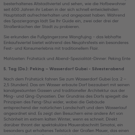
besterhaltenes Altstadtviertel und sehen, wie die Hofbewohner
seit 600 Jahren ihr Leben in der sich schnell entwickelnden
Hauptstadt aufrechterhalten und angepasst haben. Während
des Spaziergangs lädt Sie Ihr Guide ein, zwei oder drei der
Straßenküchen der Stadt zu probieren.
Sie erkunden die Fußgängerzone Wangfujing - das lebhafte
Einkaufsviertel bietet während des Neujahrsfests ein besonderes
Fest- und Konsumerlebnis mit traditionellem Flair.
Mahlzeiten: Frühstück und Abend-Spezialität-Dinner: Peking Ente
5. Tag (Do.): Peking – Wasserdorf Gubei - Silvesterabend
Nach dem Frühstück fahren Sie zum Wasserdorf Gubei (ca. 2 –
2,5 Stunden). Das am Wasser erbaute Dorf bezaubert mit seinen
kanalgesäumten Gassen und traditioneller Architektur aus der
Ming- und Qing-Dynastien. Der Grundriss des Dorfs spiegelt die
Prinzipien des Feng-Shui wider, wobei die Gebäude
entsprechend der natürlichen Landschaft und dem Wasserlauf
angeordnet sind. Es zeigt den Besuchern eine andere Art von
Schönheit im extrem kalten Winter, wenn es schneit. Direkt
darüber thront der spektakuläre Mauerabschnitt Simatai, ein
besonders gut erhaltenes Teilstück der Großen Mauer, das einen