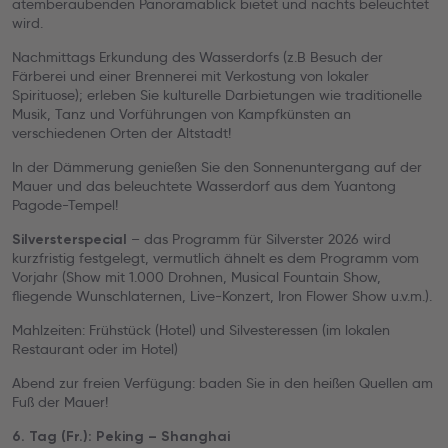
atemberaubenden Panoramablick bietet und nachts beleuchtet
wird.
Nachmittags Erkundung des Wasserdorfs (z.B Besuch der
Färberei und einer Brennerei mit Verkostung von lokaler
Spirituose); erleben Sie kulturelle Darbietungen wie traditionelle
Musik, Tanz und Vorführungen von Kampfkünsten an
verschiedenen Orten der Altstadt!
In der Dämmerung genießen Sie den Sonnenuntergang auf der
Mauer und das beleuchtete Wasserdorf aus dem Yuantong
Pagode-Tempel!
– das Programm für Silverster 2026 wird
Silversterspecial
kurzfristig festgelegt, vermutlich ähnelt es dem Programm vom
Vorjahr (Show mit 1.000 Drohnen, Musical Fountain Show,
fliegende Wunschlaternen, Live-Konzert, Iron Flower Show u.v.m.).
Mahlzeiten: Frühstück (Hotel) und Silvesteressen (im lokalen
Restaurant oder im Hotel)
Abend zur freien Verfügung: baden Sie in den heißen Quellen am
Fuß der Mauer!
6. Tag (Fr.): Peking – Shanghai