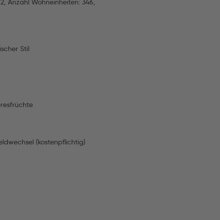
, Anzahl Wohneinheiten: 346,
scher Stil
eresfrüchte
ldwechsel (kostenpflichtig)