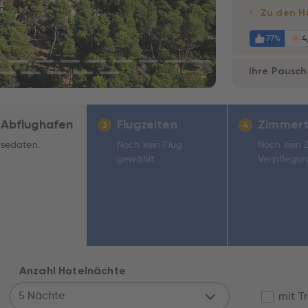
Zu den H
77%
4
Ihre Pausch
 Abflughafen
Flugzeiten
Zimmert
3
4
isedaten.
Noch kein Flug
Noch kein 
gewählt.
Verpflegun
Anzahl Hotelnächte
5 Nächte
mit T