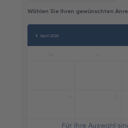
Wählen Sie Ihren gewünschten Anre
April 2026
Mo
Di
4
5
Für Ihre Auswahl si
11
12