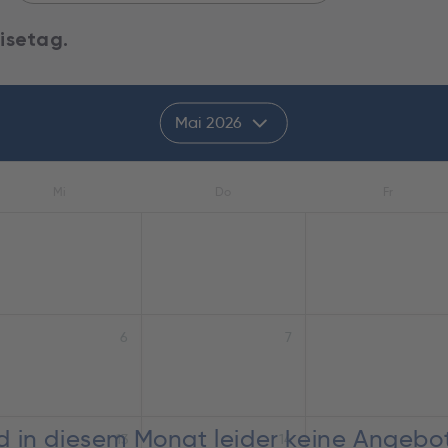
isetag.
Mai 2026
Mi
Do
Fr
6
7
nd in diesem Monat leider keine Angebo
13
14