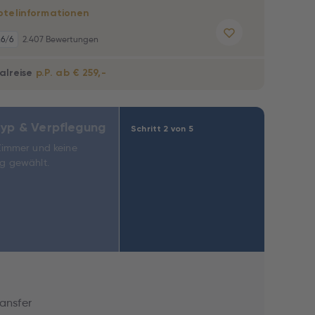
otelinformationen
,6
/6
2.407 Bewertungen
alreise
p.P. ab € 259,-
yp & Verpflegung
Schritt 2 von 5
Zimmer und keine
g gewählt.
ransfer