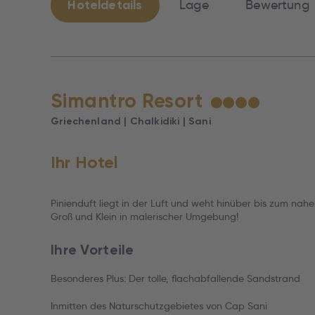
Hoteldetails
Lage
Bewertung
Simantro Resort
★
★
★
★
Griechenland | Chalkidiki | Sani
Ihr Hotel
Pinienduft liegt in der Luft und weht hinüber bis zum nah
Groß und Klein in malerischer Umgebung!
Ihre Vorteile
Besonderes Plus: Der tolle, flachabfallende Sandstrand
Inmitten des Naturschutzgebietes von Cap Sani