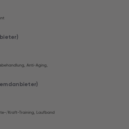
ant
bieter)
sbehandlung, Anti-Aging,
Fremdanbieter)
chte-/Kraft-Training, Laufband