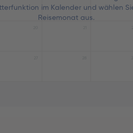
lätterfunktion im Kalender und wählen S
Reisemonat aus.
20
21
27
28