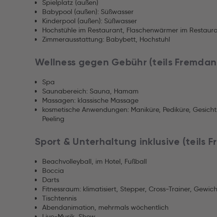
Spielplatz (außen)
Babypool (außen): Süßwasser
Kinderpool (außen): Süßwasser
Hochstühle im Restaurant, Flaschenwärmer im Restaur
Zimmerausstattung: Babybett, Hochstuhl
Wellness gegen Gebühr (teils Fremdan
Spa
Saunabereich: Sauna, Hamam
Massagen: klassische Massage
kosmetische Anwendungen: Maniküre, Pediküre, Gesicht
Peeling
Sport & Unterhaltung inklusive (teils 
Beachvolleyball, im Hotel, Fußball
Boccia
Darts
Fitnessraum: klimatisiert, Stepper, Cross-Trainer, Gewi
Tischtennis
Abendanimation, mehrmals wöchentlich
Live-Musik, Show