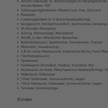
Anzahl Gebäude: 15, Anzahl Etagen im Hauptgebäude: 2
Anzahl Betten: 700
Zahlungsmöglichkeiten: MasterCard, Visa, Girocard
Parkplatz
Lademöglichkeit für E-Autos (kostenpflichtig)
kindgerecht, familienfreundlich, komfortabel, landestypi
24 Stunden-Rezeption
Aufzug, Klimaanlage, Weckdienst
WLAN, in den öffentlichen Bereichen
Aufenthaltsraum, Spielzimmer, Fernsehecke, Theater
Minimarkt, Souvenirshop
2 À-la-carte-Restaurants: italienische Küche, Fisch/Me
1 Buffetrestaurant
Speisesaal
hoteleigene Strandbar, Poolbar, Snackbar, Bar
Arztbesuch im Hotel, Wäscheservice (kostenpflichtig), Ge
Hallenbad: Süßwasser
1 Pool: Süßwasser, Sonnenschirme, Liegen
1 Pool: Relaxpool, Süßwasser, Sonnenschirme, Liegen
Terrasse, Gartenanlage
Kinder