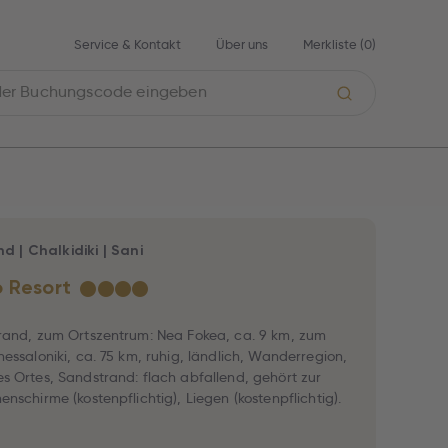
Service & Kontakt
Über uns
Merkliste (
0
)
nd
|
Chalkidiki
|
Sani
 Resort
★
★
★
★
rand, zum Ortszentrum: Nea Fokea, ca. 9 km, zum
hessaloniki, ca. 75 km, ruhig, ländlich, Wanderregion,
s Ortes, Sandstrand: flach abfallend, gehört zur
nschirme (kostenpflichtig), Liegen (kostenpflichtig).