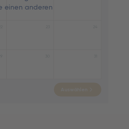
ie einen anderen
22
23
24
29
30
31
Auswählen