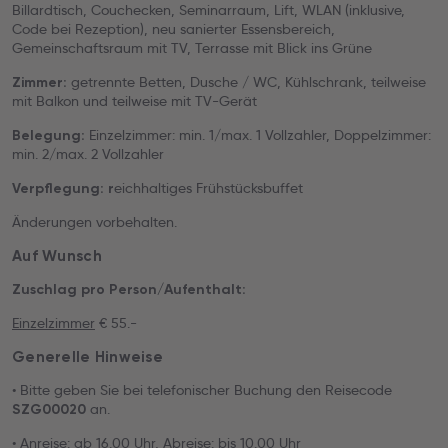
Billardtisch, Couchecken, Seminarraum, Lift, WLAN (inklusive,
Code bei Rezeption), neu sanierter Essensbereich,
Gemeinschaftsraum mit TV, Terrasse mit Blick ins Grüne
getrennte Betten, Dusche / WC, Kühlschrank, teilweise
Zimmer:
mit Balkon und teilweise mit TV-Gerät
Einzelzimmer: min. 1/max. 1 Vollzahler, Doppelzimmer:
Belegung:
min. 2/max. 2 Vollzahler
eichhaltiges Frühstücksbuffet
Verpflegung: r
Änderungen vorbehalten.
Auf Wunsch
Zuschlag pro Person/Aufenthalt:
Einzelzimmer
€ 55.-
Generelle Hinweise
• Bitte geben Sie bei telefonischer Buchung den Reisecode
an.
SZG00020
• Anreise: ab 16.00 Uhr, Abreise: bis 10.00 Uhr