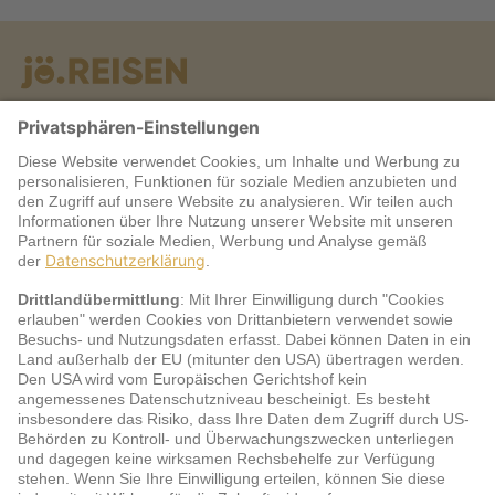
Warum jö?
Service
jö Bonus Club Partner
Zahlungsarten & Sicherheit