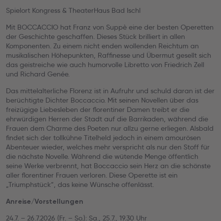
Spielort Kongress & TheaterHaus Bad Ischl
Mit BOCCACCIO hat Franz von Suppè eine der besten Operetten
der Geschichte geschaffen. Dieses Stück brilliert in allen
Komponenten. Zu einem nicht enden wollenden Reichtum an
musikalischen Höhepunkten, Raffinesse und Übermut gesellt sich
das geistreiche wie auch humorvolle Libretto von Friedrich Zell
und Richard Genée.
Das mittelalterliche Florenz ist in Aufruhr und schuld daran ist der
berüchtigte Dichter Boccaccio. Mit seinen Novellen über das
freizügige Liebesleben der florentiner Damen treibt er die
ehrwürdigen Herren der Stadt auf die Barrikaden, während die
Frauen dem Charme des Poeten nur allzu gerne erliegen. Alsbald
findet sich der tollkühne Titelheld jedoch in einem amourösen
Abenteuer wieder, welches mehr verspricht als nur den Stoff für
die nächste Novelle. Während die wütende Menge öffentlich
seine Werke verbrennt, hat Boccaccio sein Herz an die schönste
aller florentiner Frauen verloren. Diese Operette ist ein
„Triumphstück“, das keine Wünsche offenlässt.
Anreise/Vorstellungen
24.7. – 26.7.2026 (Fr. – So.): Sa., 25.7., 19.30 Uhr