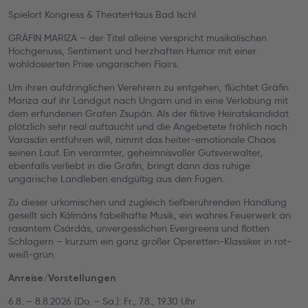
Spielort Kongress & TheaterHaus Bad Ischl
GRÄFIN MARIZA – der Titel alleine verspricht musikalischen
Hochgenuss, Sentiment und herzhaften Humor mit einer
wohldosierten Prise ungarischen Flairs.
Um ihren aufdringlichen Verehrern zu entgehen, flüchtet Gräfin
Mariza auf ihr Landgut nach Ungarn und in eine Verlobung mit
dem erfundenen Grafen Zsupán. Als der fiktive Heiratskandidat
plötzlich sehr real auftaucht und die Angebetete fröhlich nach
Varasdin entführen will, nimmt das heiter-emotionale Chaos
seinen Lauf. Ein verarmter, geheimnisvoller Gutsverwalter,
ebenfalls verliebt in die Gräfin, bringt dann das ruhige
ungarische Landleben endgültig aus den Fugen.
Zu dieser urkomischen und zugleich tiefberührenden Handlung
gesellt sich Kálmáns fabelhafte Musik, ein wahres Feuerwerk an
rasantem Csárdás, unvergesslichen Evergreens und flotten
Schlagern – kurzum ein ganz großer Operetten-Klassiker in rot-
weiß-grün.
Anreise/Vorstellungen
6.8. – 8.8.2026 (Do. – Sa.): Fr., 7.8., 19.30 Uhr