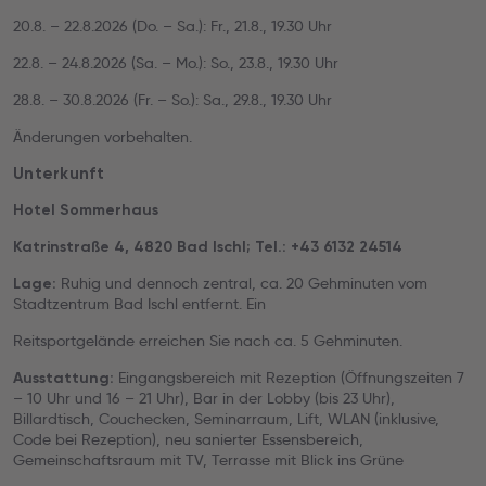
20.8. – 22.8.2026 (Do. – Sa.): Fr., 21.8., 19.30 Uhr
22.8. – 24.8.2026 (Sa. – Mo.): So., 23.8., 19.30 Uhr
28.8. – 30.8.2026 (Fr. – So.): Sa., 29.8., 19.30 Uhr
Änderungen vorbehalten.
Unterkunft
Hotel Sommerhaus
Katrinstraße 4, 4820 Bad Ischl; Tel.: +43 6132 24514
Ruhig und dennoch zentral, ca. 20 Gehminuten vom
Lage:
Stadtzentrum Bad Ischl entfernt. Ein
Reitsportgelände erreichen Sie nach ca. 5 Gehminuten.
Eingangsbereich mit Rezeption (Öffnungszeiten 7
Ausstattung:
– 10 Uhr und 16 – 21 Uhr), Bar in der Lobby (bis 23 Uhr),
Billardtisch, Couchecken, Seminarraum, Lift, WLAN (inklusive,
Code bei Rezeption), neu sanierter Essensbereich,
Gemeinschaftsraum mit TV, Terrasse mit Blick ins Grüne