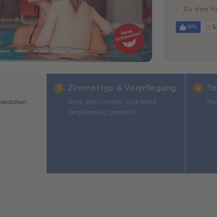
Zu den H
99%
5
Zimmertyp & Verpflegung
Ta
3
4
isedaten.
Noch kein Zimmer und keine
Noc
Verpflegung gewählt.