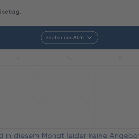
isetag.
September 2026
Mi
Do
Fr
2
3
9
10
nd in diesem Monat leider keine Angebo
16
17