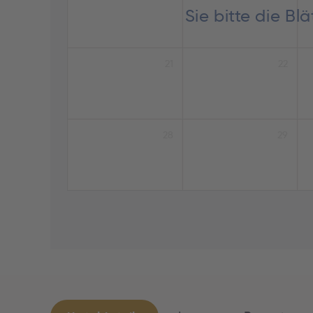
Sie bitte die B
21
22
28
29