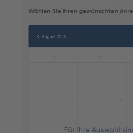
Wählen Sie Ihren gewünschten Anre
August 2026
Mo
Di
1
7
8
Für Ihre Auswahl si
14
15