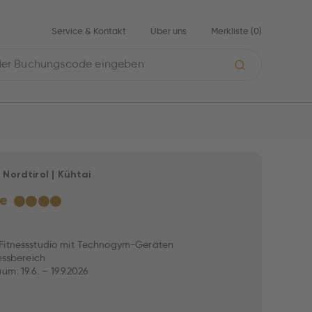
Service & Kontakt
Über uns
Merkliste (
0
)
|
Nordtirol
|
Kühtai
se
★
★
★
★
Fitnessstudio mit Technogym-Geräten
nessbereich
um: 19.6. – 19.9.2026