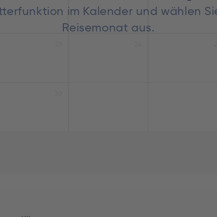
lätterfunktion im Kalender und wählen S
Reisemonat aus.
23
24
30