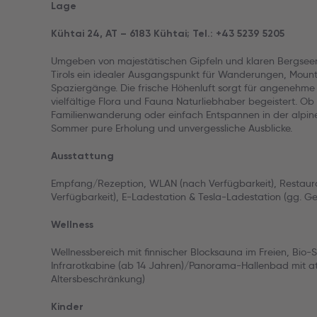
Lage
Kühtai 24, AT – 6183 Kühtai; Tel.: +43 5239 5205
Umgeben von majestätischen Gipfeln und klaren Bergseen
Tirols ein idealer Ausgangspunkt für Wanderungen, Moun
Spaziergänge. Die frische Höhenluft sorgt für angenehm
vielfältige Flora und Fauna Naturliebhaber begeistert. Ob
Familienwanderung oder einfach Entspannen in der alpine
Sommer pure Erholung und unvergessliche Ausblicke.
Ausstattung
Empfang/Rezeption, WLAN (nach Verfügbarkeit), Restaura
Verfügbarkeit), E-Ladestation & Tesla-Ladestation (gg. Ge
Wellness
Wellnessbereich mit finnischer Blocksauna im Freien, Bi
Infrarotkabine (ab 14 Jahren)/Panorama-Hallenbad mit 
Altersbeschränkung)
Kinder