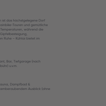
 ist das höchstgelegene Dorf
tainbike-Touren und gemütliche
e Temperaturen, während die
 Gipfelbesteigung,
n Ruhe – Kühtai bietet im
nt, Bar, Tiefgarage (nach
bühr) u.v.m.
o-Sauna, Dampfbad &
atemberaubendem Ausblick (ohne