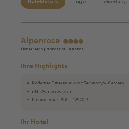
Hoteldetails
Lage
Bewertung
Alpenrose
★
★
★
★
Österreich | Nordtirol | Kühtai
Ihre Highlights
Modernes Fitnessstudio mit Technogym-Geräten
inkl. Wellnessbereich
Reisezeitraum: 19.6. – 19.9.2026
Ihr Hotel