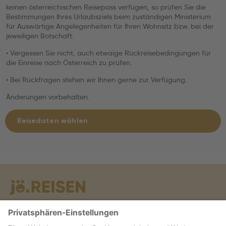
keinen österreichischen Reisepass verfügen, so prüfen Sie die
Bestimmungen Ihres Urlaubsziels beim zuständigen Ministerium
für Auswärtige Angelegenheiten für Ihren Wohnsitz bzw. bei der
jeweiligen Botschaft.
• Vergessen Sie nicht, auch etwaige Rückreisebedingungen für
die Einreise nach Österreich zu prüfen.
• Bei Rückfragen stehen wir Ihnen gerne zur Verfügung.
Änderungen vorbehalten.
Reisedaten wählen
Warum jö?