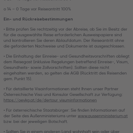
o 14 – 0 Tage vor Reiseantritt 100%
Ein- und Rückreisebestimmungen
• Bitte prüfen Sie rechtzeitig vor der Abreise, ob Sie im Besitz der
für die ausgewählte Reise erforderlichen Ausweispapiere sind
und kontrollieren Sie deren Ablaufdatum. Der Reiseantritt ohne
die geforderten Nachweise und Dokumente ist ausgeschlossen.
• Die Einhaltung der Einreise- und Gesundheitsvorschriften obliegt
dem Reisegast (inklusive Regelungen betreffend Einreise-, Visum,
Gesundheits- sowie Zollvorschriften). Sollten diese nicht
eingehalten werden, so gelten die AGB (Rücktritt des Reisenden
gem. Punkt 15).
• Für detaillierte Visainformationen steht Ihnen unser Partner
Österreichische Visa und Konsular Gesellschaft zur Verfügung:
https://oevkg.at/de/dertour_visuminformationen
• Für österreichische Staatsbürger: Sie finden Informationen auf
der Seite des Außenministeriums unter
www.aussenministerium.at
bzw. bei der jeweiligen Botschaft.
• Sollten Sie in einem anderen Land wohnhaft sein oder über