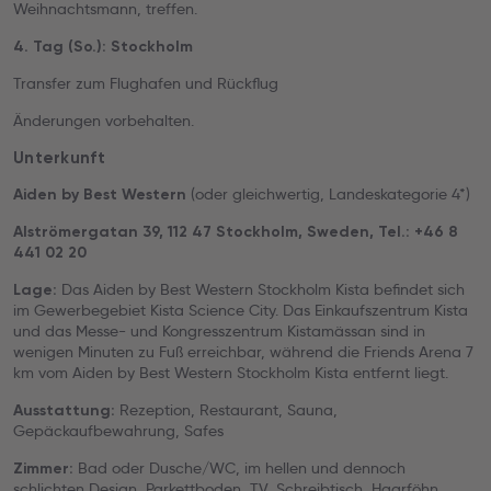
Weihnachtsmann, treffen.
4. Tag (So.): Stockholm
Transfer zum Flughafen und Rückflug
Änderungen vorbehalten.
Unterkunft
(oder gleichwertig, Landeskategorie 4*)
Aiden by Best Western
Alströmergatan 39, 112 47 Stockholm, Sweden, Tel.: +46 8
441 02 20
Das Aiden by Best Western Stockholm Kista befindet sich
Lage:
im Gewerbegebiet Kista Science City. Das Einkaufszentrum Kista
und das Messe- und Kongresszentrum Kistamässan sind in
wenigen Minuten zu Fuß erreichbar, während die Friends Arena 7
km vom Aiden by Best Western Stockholm Kista entfernt liegt.
Rezeption, Restaurant, Sauna,
Ausstattung:
Gepäckaufbewahrung, Safes
Bad oder Dusche/WC, im hellen und dennoch
Zimmer:
schlichten Design, Parkettboden, TV, Schreibtisch, Haarföhn