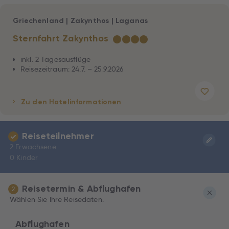
Griechenland
|
Zakynthos
|
Laganas
Sternfahrt Zakynthos
★
★
★
★
inkl. 2 Tagesausflüge
Reisezeitraum: 24.7. – 25.9.2026
Zu den Hotelinformationen
Reiseteilnehmer
2 Erwachsene
0 Kinder
Reisetermin & Abflughafen
2
Wählen Sie Ihre Reisedaten.
Abflughafen