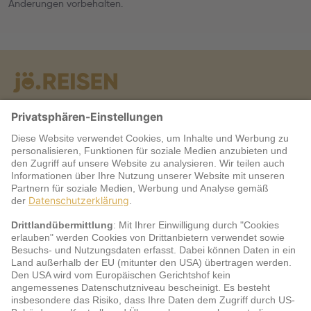
Änderungen vorbehalten.
Warum jö?
Service
jö Bonus Club Partner