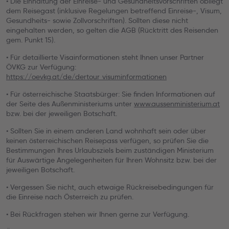
• Die Einhaltung der Einreise- und Gesundheitsvorschriften obliegt
dem Reisegast (inklusive Regelungen betreffend Einreise-, Visum,
Gesundheits- sowie Zollvorschriften). Sollten diese nicht
eingehalten werden, so gelten die AGB (Rücktritt des Reisenden
gem. Punkt 15).
• Für detaillierte Visainformationen steht Ihnen unser Partner
ÖVKG zur Verfügung:
https://oevkg.at/de/dertour_visuminformationen
• Für österreichische Staatsbürger: Sie finden Informationen auf
der Seite des Außenministeriums unter
www.aussenministerium.at
bzw. bei der jeweiligen Botschaft.
• Sollten Sie in einem anderen Land wohnhaft sein oder über
keinen österreichischen Reisepass verfügen, so prüfen Sie die
Bestimmungen Ihres Urlaubsziels beim zuständigen Ministerium
für Auswärtige Angelegenheiten für Ihren Wohnsitz bzw. bei der
jeweiligen Botschaft.
• Vergessen Sie nicht, auch etwaige Rückreisebedingungen für
die Einreise nach Österreich zu prüfen.
• Bei Rückfragen stehen wir Ihnen gerne zur Verfügung.