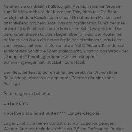
Nehmen Sie an diesem halbtägigen Ausflug in kleiner Gruppe
zum Schiffswrack vor der Küste von Zakynthos teil. Die Fahrt
erfolgt mit dem Reiseleiter in einem klimatisierten Minibus und
anschließend mit dem Boot, das am nördlichsten Punkt der Insel
ablegt. Das Schiff setzt seine Fahrt zum Schiffswrack fort. Die
berühmten Blauen Grotten liegen ebenfalls auf der Route. Hier
befindet sich auch die tiefste Stelle des Mittelmeers, das Loch
von Ionysos, mit einer Tiefe von etwa 4.500 Metern. Kurz darauf
erreicht das Schiff die Schmugglerbucht, wo man das Wrack der
„Panagiotis“ besichtigen kann. Zwischenstopp mit
Schwimmgelegenheit. Rückkehr zum Hotel.
Den detaillierten Ablauf erfahren Sie direkt vor Ort von Ihrer
Reiseleitung, ebenso die geplanten Termine der einzelnen
Ausflüge.
Änderungen vorbehalten.
Unterkunft
(Landeskategorie)
Hotel Sea Diamond Suites****
Direkt am feinen Sandstrand von Laganas gelegen.
Lage:
Weitere Strände befinden sich in ca. 2,5 km Entfernung. Ruhige