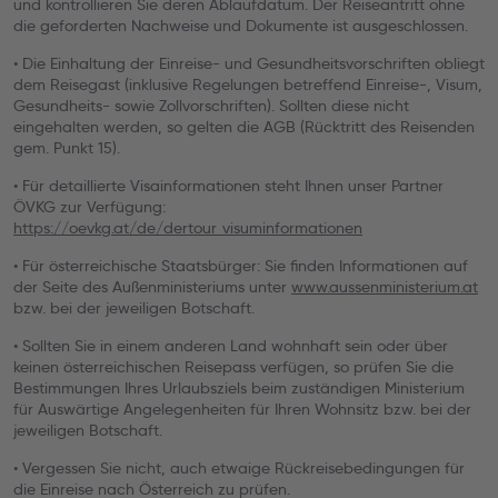
und kontrollieren Sie deren Ablaufdatum. Der Reiseantritt ohne
die geforderten Nachweise und Dokumente ist ausgeschlossen.
• Die Einhaltung der Einreise- und Gesundheitsvorschriften obliegt
dem Reisegast (inklusive Regelungen betreffend Einreise-, Visum,
Gesundheits- sowie Zollvorschriften). Sollten diese nicht
eingehalten werden, so gelten die AGB (Rücktritt des Reisenden
gem. Punkt 15).
• Für detaillierte Visainformationen steht Ihnen unser Partner
ÖVKG zur Verfügung:
https://oevkg.at/de/dertour_visuminformationen
• Für österreichische Staatsbürger: Sie finden Informationen auf
der Seite des Außenministeriums unter
www.aussenministerium.at
bzw. bei der jeweiligen Botschaft.
• Sollten Sie in einem anderen Land wohnhaft sein oder über
keinen österreichischen Reisepass verfügen, so prüfen Sie die
Bestimmungen Ihres Urlaubsziels beim zuständigen Ministerium
für Auswärtige Angelegenheiten für Ihren Wohnsitz bzw. bei der
jeweiligen Botschaft.
• Vergessen Sie nicht, auch etwaige Rückreisebedingungen für
die Einreise nach Österreich zu prüfen.