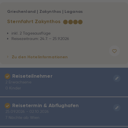
Griechenland
|
Zakynthos
|
Laganas
Sternfahrt Zakynthos
★
★
★
★
inkl. 2 Tagesausflüge
Reisezeitraum: 24.7. – 25.9.2026
Zu den Hotelinformationen
Reiseteilnehmer
2 Erwachsene
0 Kinder
Reisetermin & Abflughafen
25.09.2026 - 02.10.2026
7 Nächte ab Wien