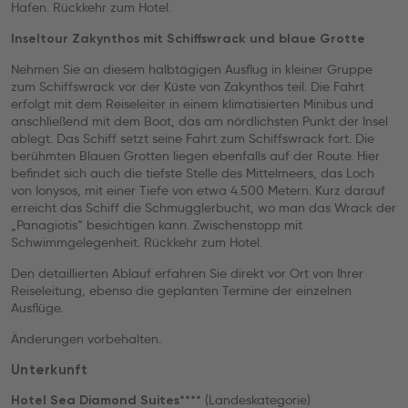
Hafen. Rückkehr zum Hotel.
Inseltour Zakynthos mit Schiffswrack und blaue Grotte
Nehmen Sie an diesem halbtägigen Ausflug in kleiner Gruppe
zum Schiffswrack vor der Küste von Zakynthos teil. Die Fahrt
erfolgt mit dem Reiseleiter in einem klimatisierten Minibus und
anschließend mit dem Boot, das am nördlichsten Punkt der Insel
ablegt. Das Schiff setzt seine Fahrt zum Schiffswrack fort. Die
berühmten Blauen Grotten liegen ebenfalls auf der Route. Hier
befindet sich auch die tiefste Stelle des Mittelmeers, das Loch
von Ionysos, mit einer Tiefe von etwa 4.500 Metern. Kurz darauf
erreicht das Schiff die Schmugglerbucht, wo man das Wrack der
„Panagiotis“ besichtigen kann. Zwischenstopp mit
Schwimmgelegenheit. Rückkehr zum Hotel.
Den detaillierten Ablauf erfahren Sie direkt vor Ort von Ihrer
Reiseleitung, ebenso die geplanten Termine der einzelnen
Ausflüge.
Änderungen vorbehalten.
Unterkunft
(Landeskategorie)
Hotel Sea Diamond Suites****