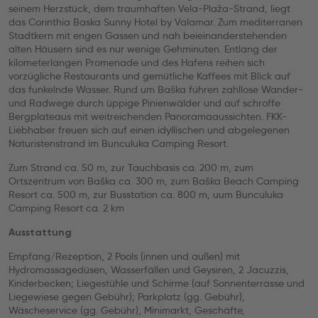
seinem Herzstück, dem traumhaften Vela-Plaža-Strand, liegt
das Corinthia Baska Sunny Hotel by Valamar. Zum mediterranen
Stadtkern mit engen Gassen und nah beieinanderstehenden
alten Häusern sind es nur wenige Gehminuten. Entlang der
kilometerlangen Promenade und des Hafens reihen sich
vorzügliche Restaurants und gemütliche Kaffees mit Blick auf
das funkelnde Wasser. Rund um Baška führen zahllose Wander-
und Radwege durch üppige Pinienwälder und auf schroffe
Bergplateaus mit weitreichenden Panoramaaussichten. FKK-
Liebhaber freuen sich auf einen idyllischen und abgelegenen
Naturistenstrand im Bunculuka Camping Resort.
Zum Strand ca. 50 m, zur Tauchbasis ca. 200 m, zum
Ortszentrum von Baška ca. 300 m, zum Baška Beach Camping
Resort ca. 500 m, zur Busstation ca. 800 m, uum Bunculuka
Camping Resort ca. 2 km
Ausstattung
Empfang/Rezeption, 2 Pools (innen und außen) mit
Hydromassagedüsen, Wasserfällen und Geysiren, 2 Jacuzzis,
Kinderbecken; Liegestühle und Schirme (auf Sonnenterrasse und
Liegewiese gegen Gebühr); Parkplatz (gg. Gebühr),
Wäscheservice (gg. Gebühr), Minimarkt, Geschäfte,