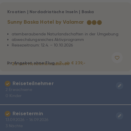
Kroatien
|
Nordadriatische Inseln
|
Baska
Sunny Baska Hotel by Valamar
★
★
★
atemberaubende Naturlandschaften in der Umgebung
abwechslungsreiches Aktivprogramm
Reisezeitraum: 12.4. – 10.10.2026
Ihr Angebot ohne Flug
p.P. ab € 239,-
Zu den Hotelinformationen
Reiseteilnehmer
2 Erwachsene
0 Kinder
Reisetermin
13.09.2026 - 16.09.2026
3 Nächte