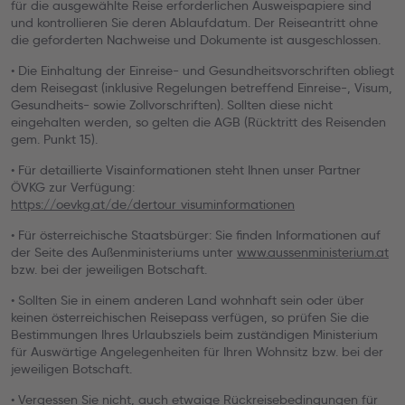
für die ausgewählte Reise erforderlichen Ausweispapiere sind
und kontrollieren Sie deren Ablaufdatum. Der Reiseantritt ohne
die geforderten Nachweise und Dokumente ist ausgeschlossen.
• Die Einhaltung der Einreise- und Gesundheitsvorschriften obliegt
dem Reisegast (inklusive Regelungen betreffend Einreise-, Visum,
Gesundheits- sowie Zollvorschriften). Sollten diese nicht
eingehalten werden, so gelten die AGB (Rücktritt des Reisenden
gem. Punkt 15).
• Für detaillierte Visainformationen steht Ihnen unser Partner
ÖVKG zur Verfügung:
https://oevkg.at/de/dertour_visuminformationen
• Für österreichische Staatsbürger: Sie finden Informationen auf
der Seite des Außenministeriums unter
www.aussenministerium.at
bzw. bei der jeweiligen Botschaft.
• Sollten Sie in einem anderen Land wohnhaft sein oder über
keinen österreichischen Reisepass verfügen, so prüfen Sie die
Bestimmungen Ihres Urlaubsziels beim zuständigen Ministerium
für Auswärtige Angelegenheiten für Ihren Wohnsitz bzw. bei der
jeweiligen Botschaft.
• Vergessen Sie nicht, auch etwaige Rückreisebedingungen für