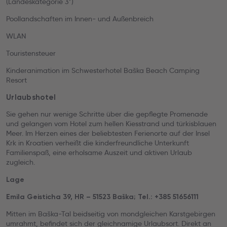
(Landeskategorie 3*)
Poollandschaften im Innen- und Außenbreich
WLAN
Touristensteuer
Kinderanimation im Schwesterhotel Baška Beach Camping
Resort
Urlaubshotel
Sie gehen nur wenige Schritte über die gepflegte Promenade
und gelangen vom Hotel zum hellen Kiesstrand und türkisblauen
Meer. Im Herzen eines der beliebtesten Ferienorte auf der Insel
Krk in Kroatien verheißt die kinderfreundliche Unterkunft
Familienspaß, eine erholsame Auszeit und aktiven Urlaub
zugleich.
Lage
Emila Geisticha 39, HR – 51523 Baška; Tel.: +385 51656111
Mitten im Baška-Tal beidseitig von mondgleichen Karstgebirgen
umrahmt, befindet sich der gleichnamige Urlaubsort. Direkt an