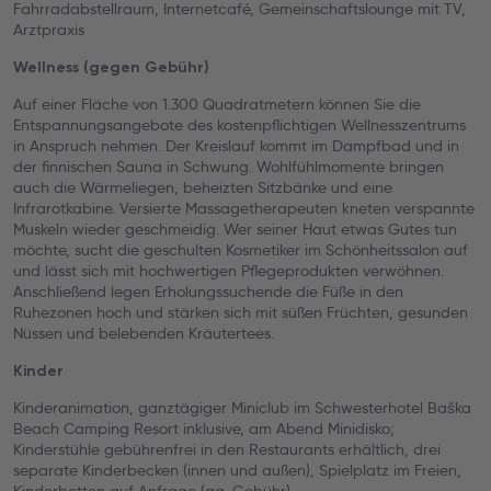
Fahrradabstellraum, Internetcafé, Gemeinschaftslounge mit TV,
Arztpraxis
Wellness (gegen Gebühr)
Auf einer Fläche von 1.300 Quadratmetern können Sie die
Entspannungsangebote des kostenpflichtigen Wellnesszentrums
in Anspruch nehmen. Der Kreislauf kommt im Dampfbad und in
der finnischen Sauna in Schwung. Wohlfühlmomente bringen
auch die Wärmeliegen, beheizten Sitzbänke und eine
Infrarotkabine. Versierte Massagetherapeuten kneten verspannte
Muskeln wieder geschmeidig. Wer seiner Haut etwas Gutes tun
möchte, sucht die geschulten Kosmetiker im Schönheitssalon auf
und lässt sich mit hochwertigen Pflegeprodukten verwöhnen.
Anschließend legen Erholungssuchende die Füße in den
Ruhezonen hoch und stärken sich mit süßen Früchten, gesunden
Nüssen und belebenden Kräutertees.
Kinder
Kinderanimation, ganztägiger Miniclub im Schwesterhotel Baška
Beach Camping Resort inklusive, am Abend Minidisko;
Kinderstühle gebührenfrei in den Restaurants erhältlich, drei
separate Kinderbecken (innen und außen), Spielplatz im Freien,