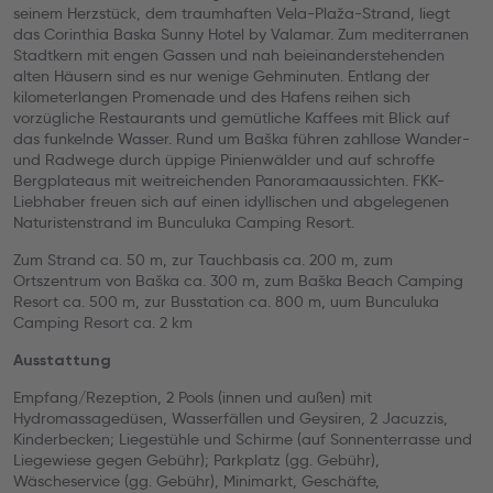
seinem Herzstück, dem traumhaften Vela-Plaža-Strand, liegt
das Corinthia Baska Sunny Hotel by Valamar. Zum mediterranen
Stadtkern mit engen Gassen und nah beieinanderstehenden
alten Häusern sind es nur wenige Gehminuten. Entlang der
kilometerlangen Promenade und des Hafens reihen sich
vorzügliche Restaurants und gemütliche Kaffees mit Blick auf
das funkelnde Wasser. Rund um Baška führen zahllose Wander-
und Radwege durch üppige Pinienwälder und auf schroffe
Bergplateaus mit weitreichenden Panoramaaussichten. FKK-
Liebhaber freuen sich auf einen idyllischen und abgelegenen
Naturistenstrand im Bunculuka Camping Resort.
Zum Strand ca. 50 m, zur Tauchbasis ca. 200 m, zum
Ortszentrum von Baška ca. 300 m, zum Baška Beach Camping
Resort ca. 500 m, zur Busstation ca. 800 m, uum Bunculuka
Camping Resort ca. 2 km
Ausstattung
Empfang/Rezeption, 2 Pools (innen und außen) mit
Hydromassagedüsen, Wasserfällen und Geysiren, 2 Jacuzzis,
Kinderbecken; Liegestühle und Schirme (auf Sonnenterrasse und
Liegewiese gegen Gebühr); Parkplatz (gg. Gebühr),
Wäscheservice (gg. Gebühr), Minimarkt, Geschäfte,