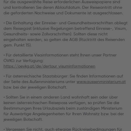
für die ausgewählte Reise erforderlichen Ausweispapiere sind
und kontrollieren Sie deren Ablaufdatum. Der Reiseantritt ohne
die geforderten Nachweise und Dokumente ist ausgeschlossen.
• Die Einhaltung der Einreise- und Gesundheitsvorschriften obliegt
dem Reisegast (inklusive Regelungen betreffend Einreise-, Visum,
Gesundheits- sowie Zollvorschriften). Sollten diese nicht
eingehalten werden, so gelten die AGB (Rücktritt des Reisenden
gem. Punkt 15).
• Für detaillierte Visainformationen steht Ihnen unser Partner
ÖVKG zur Verfügung:
https://oevkg.at/de/dertour_visuminformationen
• Für österreichische Staatsbürger: Sie finden Informationen auf
der Seite des Außenministeriums unter
www.aussenministerium.at
bzw. bei der jeweiligen Botschaft.
• Sollten Sie in einem anderen Land wohnhaft sein oder über
keinen österreichischen Reisepass verfügen, so prüfen Sie die
Bestimmungen Ihres Urlaubsziels beim zuständigen Ministerium
für Auswärtige Angelegenheiten für Ihren Wohnsitz bzw. bei der
jeweiligen Botschaft.
• Vergessen Sie nicht, auch etwaige Rückreisebedingungen für