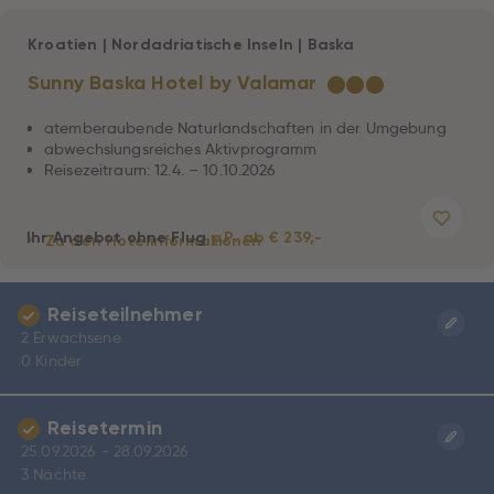
Kroatien
|
Nordadriatische Inseln
|
Baska
Sunny Baska Hotel by Valamar
★
★
★
atemberaubende Naturlandschaften in der Umgebung
abwechslungsreiches Aktivprogramm
Reisezeitraum: 12.4. – 10.10.2026
Ihr Angebot ohne Flug
p.P. ab € 239,-
Zu den Hotelinformationen
Reiseteilnehmer
2 Erwachsene
0 Kinder
Reisetermin
25.09.2026 - 28.09.2026
3 Nächte