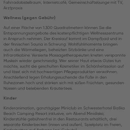
Fahrradabstellraum, Internetcafé, Gemeinschaftslounge mit TV,
Arztpraxis
Wellness (gegen Gebühr)
Auf einer Fläche von 1.300 Quadratmetern können Sie die
Entspannungsangebote des kostenpflichtigen Wellnesszentrums
in Anspruch nehmen. Der Kreislauf kommt im Dampfbad und in
der finnischen Sauna in Schwung. Wohlfühlmomente bringen
auch die Wärmeliegen, beheizten Sitzbänke und eine
Infrarotkabine. Versierte Massagetherapeuten kneten verspannte
Muskeln wieder geschmeidig. Wer seiner Haut etwas Gutes tun
möchte, sucht die geschulten Kosmetiker im Schönheitssalon auf
und lässt sich mit hochwertigen Pflegeprodukten verwöhnen.
Anschließend legen Erholungssuchende die Füße in den
Ruhezonen hoch und stärken sich mit süßen Früchten, gesunden
Nüssen und belebenden Kräutertees.
Kinder
Kinderanimation, ganztägiger Miniclub im Schwesterhotel Baška
Beach Camping Resort inklusive, am Abend Minidisko;
Kinderstühle gebührenfrei in den Restaurants erhältlich, drei
separate Kinderbecken (innen und außen), Spielplatz im Freien,