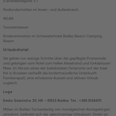
(Landeskategorie 3*)
Poollandschaften im Innen- und Außenbreich
WLAN
Touristensteuer
Kinderanimation im Schwesterhotel Baška Beach Camping
Resort
Urlaubshotel
Sie gehen nur wenige Schritte über die gepflegte Promenade
und gelangen vom Hotel zum hellen Kiesstrand und türkisblauen
Meer. Im Herzen eines der beliebtesten Ferienorte auf der Insel
Krk in Kroatien verheißt die kinderfreundliche Unterkunft
Familienspaß, eine erholsame Auszeit und aktiven Urlaub
zugleich.
Lage
Emila Geisticha 39, HR – 51523 Baška; Tel.: +385 51656111
Mitten im Baška-Tal beidseitig von mondgleichen Karstgebirgen
umrahmt, befindet sich der gleichnamige Urlaubsort. Direkt an