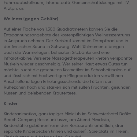
Fahrradabstellraum, Internetcafé, Gemeinschaftslounge mit TV,
Arztpraxis
Wellness (gegen Gebühr)
Auf einer Fläche von 1.300 Quadratmetern können Sie die
Entspannungsangebote des kostenpflichtigen Wellnesszentrums
in Anspruch nehmen. Der Kreislauf kommt im Dampfbad und in
der finnischen Sauna in Schwung. Wohlfühlmomente bringen
auch die Wärmeliegen, beheizten Sitzbänke und eine
Infrarotkabine. Versierte Massagetherapeuten kneten verspannte
Muskeln wieder geschmeidig. Wer seiner Haut etwas Gutes tun
möchte, sucht die geschulten Kosmetiker im Schönheitssalon auf
und lässt sich mit hochwertigen Pflegeprodukten verwöhnen.
Anschließend legen Erholungssuchende die Füße in den
Ruhezonen hoch und stärken sich mit süßen Früchten, gesunden
Nüssen und belebenden Kräutertees.
Kinder
Kinderanimation, ganztägiger Miniclub im Schwesterhotel Baška
Beach Camping Resort inklusive, am Abend Minidisko;
Kinderstühle gebührenfrei in den Restaurants erhältlich, drei
separate Kinderbecken (innen und außen), Spielplatz im Freien,