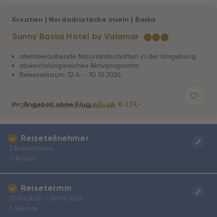
Kroatien
|
Nordadriatische Inseln
|
Baska
Sunny Baska Hotel by Valamar
★
★
★
atemberaubende Naturlandschaften in der Umgebung
abwechslungsreiches Aktivprogramm
Reisezeitraum: 12.4. – 10.10.2026
Ihr Angebot ohne Flug
p.P. ab € 239,-
Zu den Hotelinformationen
Reiseteilnehmer
2 Erwachsene
0 Kinder
Reisetermin
25.09.2026 - 28.09.2026
3 Nächte