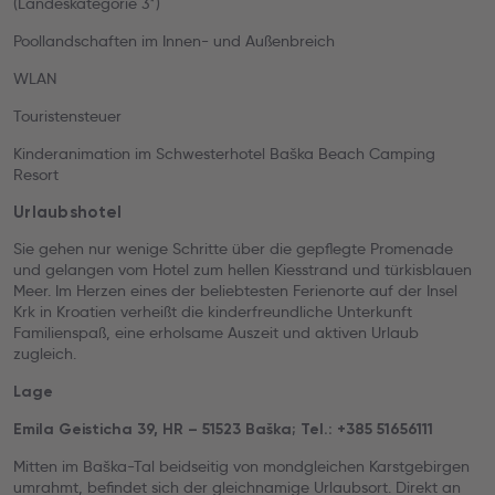
(Landeskategorie 3*)
Poollandschaften im Innen- und Außenbreich
WLAN
Touristensteuer
Kinderanimation im Schwesterhotel Baška Beach Camping
Resort
Urlaubshotel
Sie gehen nur wenige Schritte über die gepflegte Promenade
und gelangen vom Hotel zum hellen Kiesstrand und türkisblauen
Meer. Im Herzen eines der beliebtesten Ferienorte auf der Insel
Krk in Kroatien verheißt die kinderfreundliche Unterkunft
Familienspaß, eine erholsame Auszeit und aktiven Urlaub
zugleich.
Lage
Emila Geisticha 39, HR – 51523 Baška; Tel.: +385 51656111
Mitten im Baška-Tal beidseitig von mondgleichen Karstgebirgen
umrahmt, befindet sich der gleichnamige Urlaubsort. Direkt an