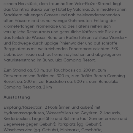
seinem Herzstück, dem traumhaften Vela-Plaža-Strand, liegt
das Corinthia Baska Sunny Hotel by Valamar. Zum mediterranen
Stadtkern mit engen Gassen und nah beieinanderstehenden
alten Häusern sind es nur wenige Gehminuten. Entlang der
kilometerlangen Promenade und des Hafens reihen sich
vorzügliche Restaurants und gemütliche Kaffees mit Blick auf
das funkelnde Wasser. Rund um Baška führen zahllose Wander-
und Radwege durch üppige Pinienwälder und auf schroffe
Bergplateaus mit weitreichenden Panoramaaussichten. FKK-
Liebhaber freuen sich auf einen idyllischen und abgelegenen
Naturistenstrand im Bunculuka Camping Resort.
Zum Strand ca. 50 m, zur Tauchbasis ca. 200 m, zum
Ortszentrum von Baška ca. 300 m, zum Baška Beach Camping
Resort ca. 500 m, zur Busstation ca. 800 m, uum Bunculuka
Camping Resort ca. 2 km
Ausstattung
Empfang/Rezeption, 2 Pools (innen und außen) mit
Hydromassagedüsen, Wasserfällen und Geysiren, 2 Jacuzzis,
Kinderbecken; Liegestühle und Schirme (auf Sonnenterrasse und
Liegewiese gegen Gebühr); Parkplatz (gg. Gebühr),
Wäscheservice (gg. Gebühr), Minimarkt, Geschäfte,