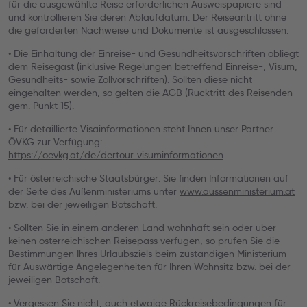
für die ausgewählte Reise erforderlichen Ausweispapiere sind
und kontrollieren Sie deren Ablaufdatum. Der Reiseantritt ohne
die geforderten Nachweise und Dokumente ist ausgeschlossen.
• Die Einhaltung der Einreise- und Gesundheitsvorschriften obliegt
dem Reisegast (inklusive Regelungen betreffend Einreise-, Visum,
Gesundheits- sowie Zollvorschriften). Sollten diese nicht
eingehalten werden, so gelten die AGB (Rücktritt des Reisenden
gem. Punkt 15).
• Für detaillierte Visainformationen steht Ihnen unser Partner
ÖVKG zur Verfügung:
https://oevkg.at/de/dertour_visuminformationen
• Für österreichische Staatsbürger: Sie finden Informationen auf
der Seite des Außenministeriums unter
www.aussenministerium.at
bzw. bei der jeweiligen Botschaft.
• Sollten Sie in einem anderen Land wohnhaft sein oder über
keinen österreichischen Reisepass verfügen, so prüfen Sie die
Bestimmungen Ihres Urlaubsziels beim zuständigen Ministerium
für Auswärtige Angelegenheiten für Ihren Wohnsitz bzw. bei der
jeweiligen Botschaft.
• Vergessen Sie nicht, auch etwaige Rückreisebedingungen für