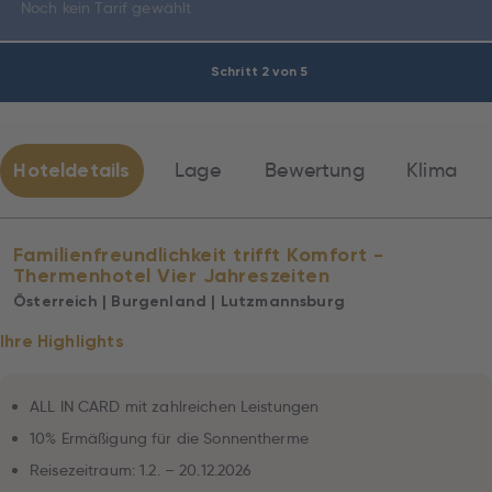
Noch kein Tarif gewählt
Schritt 2 von 5
Hoteldetails
Lage
Bewertung
Klima
Familienfreundlichkeit trifft Komfort -
Thermenhotel Vier Jahreszeiten
Österreich | Burgenland | Lutzmannsburg
Ihre Highlights
ALL IN CARD mit zahlreichen Leistungen
10% Ermäßigung für die Sonnentherme
Reisezeitraum: 1.2. – 20.12.2026