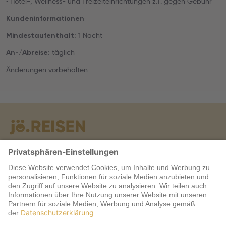
• Hotel-, Wellness- und Freizeiteinrichtungen z.T. gegen Gebühr
Kundeninformationen
1 Nacht
Mindestaufenthalt:
täglich
An-/Abreise:
Änderungen vorbehalten.
Warum jö?
Service
jö Bonus Club Partner