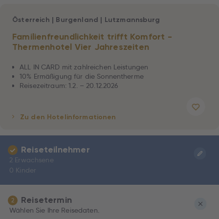
Österreich
|
Burgenland
|
Lutzmannsburg
Familienfreundlichkeit trifft Komfort -
Thermenhotel Vier Jahreszeiten
ALL IN CARD mit zahlreichen Leistungen
10% Ermäßigung für die Sonnentherme
Reisezeitraum: 1.2. – 20.12.2026
Zu den Hotelinformationen
Reiseteilnehmer
2 Erwachsene
0 Kinder
Reisetermin
2
Wählen Sie Ihre Reisedaten.