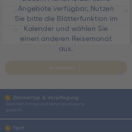
Angebote verfügbar. Nutzen
22
23
24
25
26
27
28
Sie bitte die Blätterfunktion im
Kalender und wählen Sie
29
30
einen anderen Reisemonat
aus.
Auswählen
Zimmertyp & Verpflegung
3
Noch kein Zimmer und keine Verpflegung
gewählt.
Tarif
4