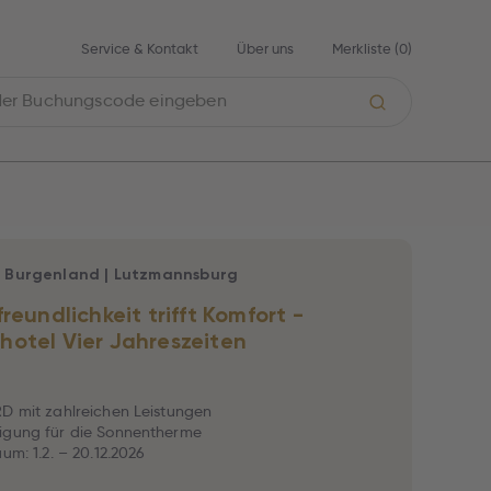
Service & Kontakt
Über uns
Merkliste (
0
)
|
Burgenland
|
Lutzmannsburg
reundlichkeit trifft Komfort -
otel Vier Jahreszeiten
D mit zahlreichen Leistungen
igung für die Sonnentherme
um: 1.2. – 20.12.2026