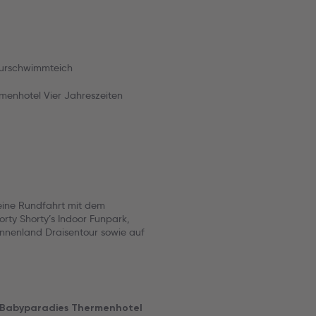
turschwimmteich
enhotel Vier Jahreszeiten
 eine Rundfahrt mit dem
rty Shorty’s Indoor Funpark,
nnenland Draisentour sowie auf
im Babyparadies Thermenhotel