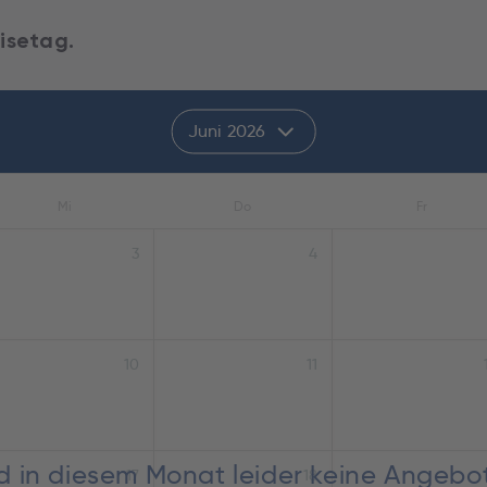
isetag.
Juni 2026
Mi
Do
Fr
3
4
10
11
nd in diesem Monat leider keine Angebo
17
18