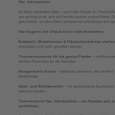
Vier Jahreszeiten
Ein Baby verändert alles – auch den Urlaub. Im Thermenhot
wie wichtig es ist, sich als Familie rundum wohlzufühlen. 
geschaffen, an dem Eltern entspannen und Babys sich ge
Hier beginnt der Urlaub schon beim Ankommen:
Babybett, Wickelstation & Fläschchenwärmer stehen
einpacken und mehr genießen können.
– wohltuende
Thermenmomente für die ganze Familie
sanftes Planschen für die Kleinsten.
– liebevoll zubereitet, mit viel Her
Kindgerechte Küche
Bedürfnisse.
– für gemeinsame Kuschelzeit 
Spiel- und Ruhebereiche
weichem Boden.
Thermenhotel Vier Jahreszeiten – wo Familien sich z
wohlfühlen.