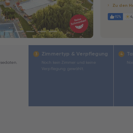
Zu den H
92%
4
Zimmertyp & Verpflegung
Ta
3
4
isedaten.
Noch kein Zimmer und keine
Noc
Verpflegung gewählt.