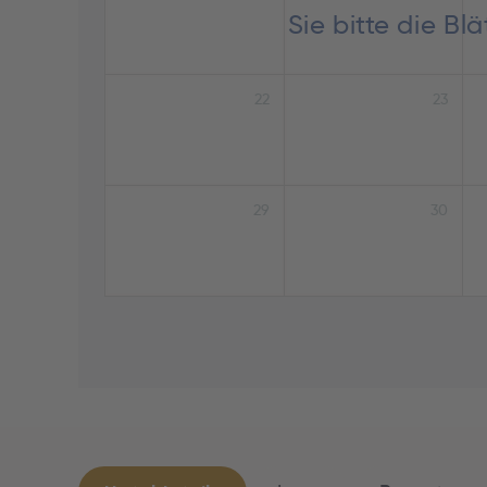
Sie bitte die B
22
23
29
30