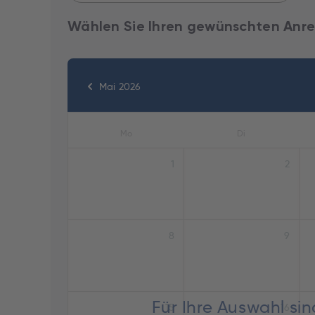
Wählen Sie Ihren gewünschten Anre
Mai 2026
Mo
Di
1
2
8
9
Für Ihre Auswahl si
15
16