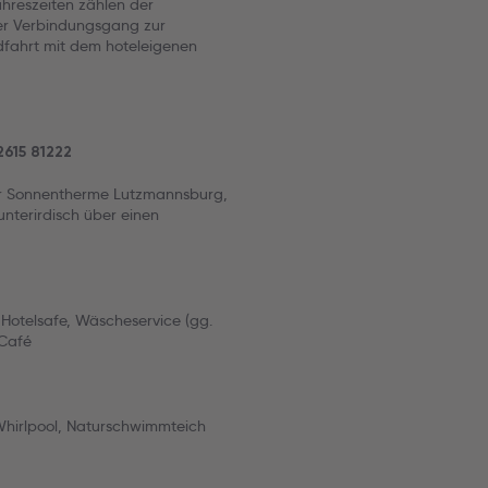
ahreszeiten zählen der
er Verbindungsgang zur
fahrt mit dem hoteleigenen
2615 81222
der Sonnentherme Lutzmannsburg,
nterirdisch über einen
Hotelsafe, Wäscheservice (gg.
 Café
Whirlpool, Naturschwimmteich