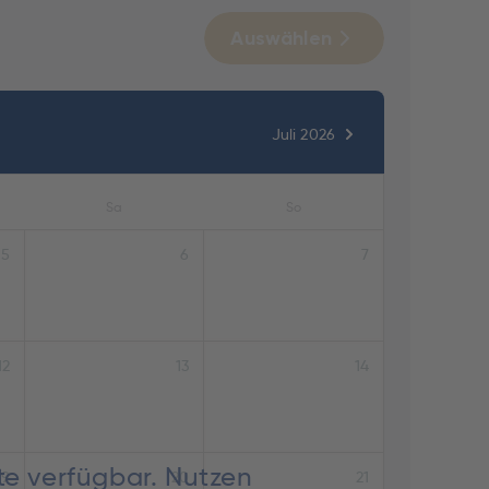
Auswählen
Juli 2026
Sa
So
5
6
7
12
13
14
te verfügbar. Nutzen
19
20
21