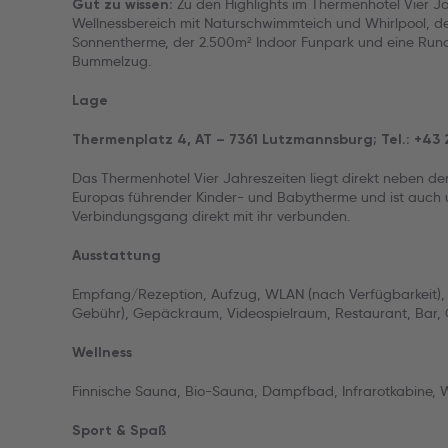
Zu den Highlights im Thermenhotel Vier J
Gut zu wissen:
Wellnessbereich mit Naturschwimmteich und Whirlpool, d
Sonnentherme, der 2.500m² Indoor Funpark und eine Rund
Bummelzug.
Lage
Thermenplatz 4, AT – 7361 Lutzmannsburg; Tel.: +43 
Das Thermenhotel Vier Jahreszeiten liegt direkt neben 
Europas führender Kinder- und Babytherme und ist auch u
Verbindungsgang direkt mit ihr verbunden.
Ausstattung
Empfang/Rezeption, Aufzug, WLAN (nach Verfügbarkeit), 
Gebühr), Gepäckraum, Videospielraum, Restaurant, Bar,
Wellness
Finnische Sauna, Bio-Sauna, Dampfbad, Infrarotkabine, 
Sport & Spaß