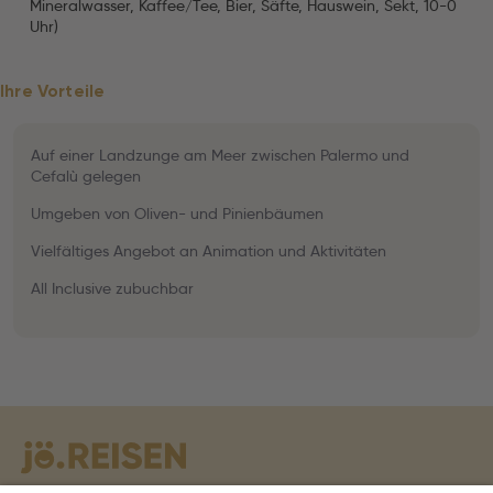
Mineralwasser, Kaffee/Tee, Bier, Säfte, Hauswein, Sekt, 10-0
Uhr)
Ihre Vorteile
Auf einer Landzunge am Meer zwischen Palermo und
Cefalù gelegen
Umgeben von Oliven- und Pinienbäumen
Vielfältiges Angebot an Animation und Aktivitäten
All Inclusive zubuchbar