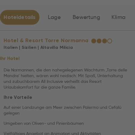
Hoteldetails
Lage
Bewertung
Klima
Hotel & Resort Torre Normanna
★
★
★
☆
Italien | Sizilien | Altavilla Milicia
Ihr Hotel
Die Normannen, die den nahegelegenen Wachturm ‚Torre delle
Mandre‘ hielten, wären wohl neidisch: Mit Spaß, Unterhaltung
und zubuchbarem All Inclusive verheißt das Resort
Urlaubskomfort für die ganze Familie.
Ihre Vorteile
Auf einer Landzunge am Meer zwischen Palermo und Cefalù
gelegen
Umgeben von Oliven- und Pinienbäumen
Vielfältiges Angebot an Animation und Aktivitäten