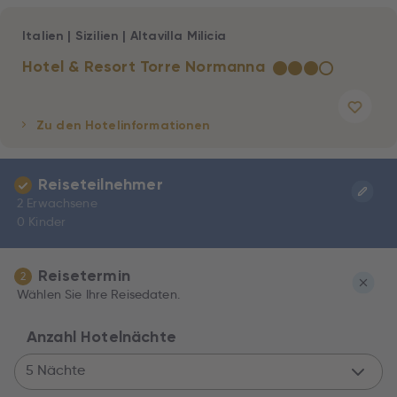
Italien
|
Sizilien
|
Altavilla Milicia
Hotel & Resort Torre Normanna
★
★
★
☆
Zu den Hotelinformationen
Reiseteilnehmer
2 Erwachsene
0 Kinder
Reisetermin
2
Wählen Sie Ihre Reisedaten.
Anzahl Hotelnächte
5 Nächte