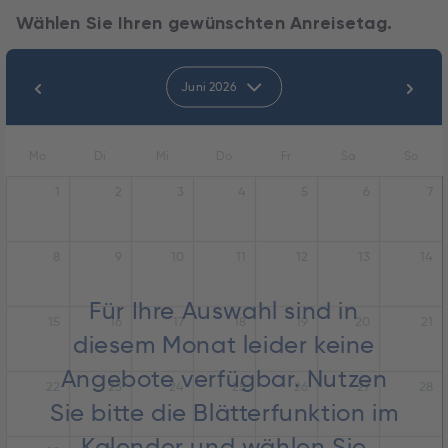
Wählen Sie Ihren gewünschten Anreisetag.
Juni 2026
Mo
Di
Mi
Do
Fr
Sa
So
1
2
3
4
5
6
7
8
9
10
11
12
13
14
Für Ihre Auswahl sind in
15
16
17
18
19
20
21
diesem Monat leider keine
Angebote verfügbar. Nutzen
22
23
24
25
26
27
28
Sie bitte die Blätterfunktion im
Kalender und wählen Sie