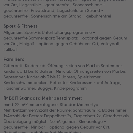
vor Ort, Liegestühle - gebührenfrei, Sonnenschirme -
gebührenfrei, Privatstrand, Liegestühle am Strand -
gebührenfrei, Sonnenschirme am Strand - gebührenfrei
Sport & Fitness:
Allgemein: Sport- & Unterhaltungsprogramme -
gebührenfreiSommersport: Tennisplatz - optional gegen Gebühr
vor Ort, Minigolf - optional gegen Gebühr vor Ort, Volleyball,
Fußball
Familien:
Gitterbett, Kinderclub: Öffnungszeiten von Mai bis September,
Kinder ab 13 bis 16 Jahren, Miniclub: Öffnungszeiten von Mai bis
September, Kinder ab 3 bis 12 Jahren, Spielzimmer,
Kinderschwimmbecken, Betreutes Kinderessen - auf Anfrage,
Flaschenwärmer, Buggys, Kinderprogramm
[MB01] Standard Mehrbettzimmer:
mind. 22 m²Zimmerkategorie: StandardZimmertyp:
MehrbettzimmerAnzahl der Räume: Schlafraum 1x, Badezimmer
1xAnzahl der Betten: Doppelbett 2x, Etagenbett 2x, Gitterbett als
Überbelegung möglich: NeinAllgemein: Klimaanlage -
gebührenfrei, Minibar - optional gegen Gebühr vor Ort,
Bettwäsche - gebührenfrei, Handtücher -