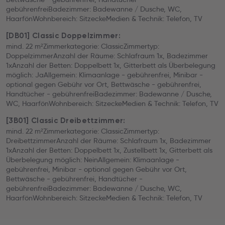
gebührenfreiBadezimmer: Badewanne / Dusche, WC,
HaarfönWohnbereich: SitzeckeMedien & Technik: Telefon, TV
[DB01] Classic Doppelzimmer:
mind. 22 m²Zimmerkategorie: ClassicZimmertyp:
DoppelzimmerAnzahl der Räume: Schlafraum 1x, Badezimmer
1xAnzahl der Betten: Doppelbett 1x, Gitterbett als Überbelegung
möglich: JaAllgemein: Klimaanlage - gebührenfrei, Minibar -
optional gegen Gebühr vor Ort, Bettwäsche - gebührenfrei,
Handtücher - gebührenfreiBadezimmer: Badewanne / Dusche,
WC, HaarfönWohnbereich: SitzeckeMedien & Technik: Telefon, TV
[3B01] Classic Dreibettzimmer:
mind. 22 m²Zimmerkategorie: ClassicZimmertyp:
DreibettzimmerAnzahl der Räume: Schlafraum 1x, Badezimmer
1xAnzahl der Betten: Doppelbett 1x, Zustellbett 1x, Gitterbett als
Überbelegung möglich: NeinAllgemein: Klimaanlage -
gebührenfrei, Minibar - optional gegen Gebühr vor Ort,
Bettwäsche - gebührenfrei, Handtücher -
gebührenfreiBadezimmer: Badewanne / Dusche, WC,
HaarfönWohnbereich: SitzeckeMedien & Technik: Telefon, TV