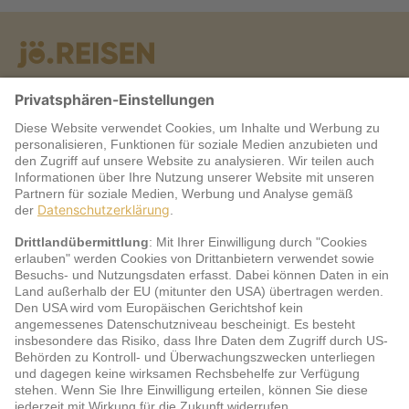
Warum jö?
Service
jö Bonus Club Partner
Zahlungsarten & Sicherheit