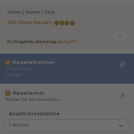
Italien
|
Sizilien
|
Cinisi
VOI Florio Resort
★
★
★
★
Ihr Angebot ohne Flug
ab € 208,-
Zu den Hotelinformationen
Reiseteilnehmer
2 Erwachsene
0 Kinder
Reisetermin
2
Wählen Sie Ihre Reisedaten.
Anzahl Hotelnächte
5 Nächte