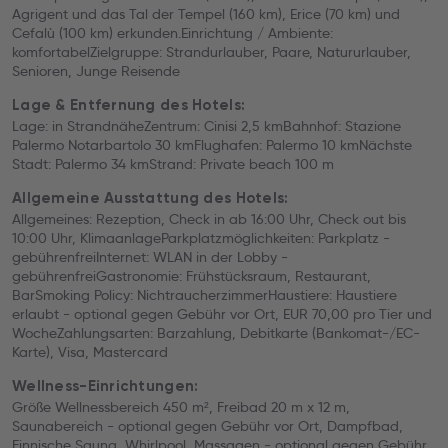
Agrigent und das Tal der Tempel (160 km), Erice (70 km) und
Cefalù (100 km) erkunden.Einrichtung / Ambiente:
komfortabelZielgruppe: Strandurlauber, Paare, Natururlauber,
Senioren, Junge Reisende
Lage & Entfernung des Hotels:
Lage: in StrandnäheZentrum: Cinisi 2,5 kmBahnhof: Stazione
Palermo Notarbartolo 30 kmFlughafen: Palermo 10 kmNächste
Stadt: Palermo 34 kmStrand: Private beach 100 m
Allgemeine Ausstattung des Hotels:
Allgemeines: Rezeption, Check in ab 16:00 Uhr, Check out bis
10:00 Uhr, KlimaanlageParkplatzmöglichkeiten: Parkplatz -
gebührenfreiInternet: WLAN in der Lobby -
gebührenfreiGastronomie: Frühstücksraum, Restaurant,
BarSmoking Policy: NichtraucherzimmerHaustiere: Haustiere
erlaubt - optional gegen Gebühr vor Ort, EUR 70,00 pro Tier und
WocheZahlungsarten: Barzahlung, Debitkarte (Bankomat-/EC-
Karte), Visa, Mastercard
Wellness-Einrichtungen:
Größe Wellnessbereich 450 m², Freibad 20 m x 12 m,
Saunabereich - optional gegen Gebühr vor Ort, Dampfbad,
Finnische Sauna, Whirlpool, Massagen - optional gegen Gebühr