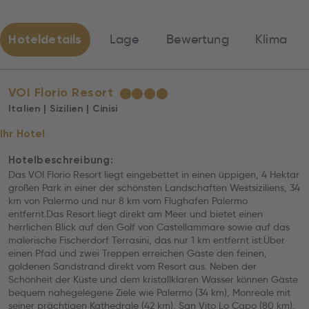
Hoteldetails
Lage
Bewertung
Klima
VOI Florio Resort
★
★
★
★
Italien | Sizilien | Cinisi
Ihr Hotel
Hotelbeschreibung:
Das VOI Florio Resort liegt eingebettet in einen üppigen, 4 Hektar
großen Park in einer der schönsten Landschaften Westsiziliens, 34
km von Palermo und nur 8 km vom Flughafen Palermo
entfernt.Das Resort liegt direkt am Meer und bietet einen
herrlichen Blick auf den Golf von Castellammare sowie auf das
malerische Fischerdorf Terrasini, das nur 1 km entfernt ist.Über
einen Pfad und zwei Treppen erreichen Gäste den feinen,
goldenen Sandstrand direkt vom Resort aus. Neben der
Schönheit der Küste und dem kristallklaren Wasser können Gäste
bequem nahegelegene Ziele wie Palermo (34 km), Monreale mit
seiner prächtigen Kathedrale (42 km), San Vito Lo Capo (80 km),