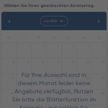
Wählen Sie Ihren gewünschten Anreisetag.
Juni 2026
Mo
Di
Mi
Do
Fr
Sa
So
1
2
3
4
5
6
7
8
9
10
11
12
13
14
Für Ihre Auswahl sind in
15
16
17
18
19
20
21
diesem Monat leider keine
Angebote verfügbar. Nutzen
22
23
24
25
26
27
28
Sie bitte die Blätterfunktion im
Kalender und wählen Sie