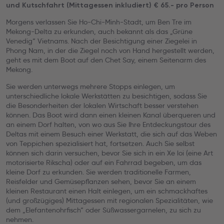
und Kutschfahrt (Mittagessen inkludiert) € 65.- pro Person
Morgens verlassen Sie Ho-Chi-Minh-Stadt, um Ben Tre im
Mekong-Delta zu erkunden, auch bekannt als das „Grüne
Venedig“ Vietnams. Nach der Besichtigung einer Ziegelei in
Phong Nam, in der die Ziegel noch von Hand hergestellt werden,
geht es mit dem Boot auf den Chet Say, einem Seitenarm des
Mekong.
Sie werden unterwegs mehrere Stopps einlegen, um
unterschiedliche lokale Werkstätten zu besichtigen, sodass Sie
die Besonderheiten der lokalen Wirtschaft besser verstehen
können. Das Boot wird dann einen kleinen Kanal überqueren und
an einem Dorf halten, von wo aus Sie Ihre Entdeckungstour des
Deltas mit einem Besuch einer Werkstatt, die sich auf das Weben
von Teppichen spezialisiert hat, fortsetzen. Auch Sie selbst
können sich darin versuchen, bevor Sie sich in ein Xe loi (eine Art
motorisierte Rikscha) oder auf ein Fahrrad begeben, um das
kleine Dorf zu erkunden. Sie werden traditionelle Farmen,
Reisfelder und Gemüsepflanzen sehen, bevor Sie an einem
kleinen Restaurant einen Halt einlegen, um ein schmackhaftes
(und großzügiges) Mittagessen mit regionalen Spezialitäten, wie
dem „Elefantenohrfisch“ oder Süßwassergarnelen, zu sich zu
nehmen.