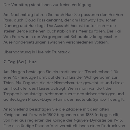
Der Vormittag steht Ihnen zur freien Verfügung.
Am Nachmittag fahren Sie nach Hue. Sie passieren den Hai Van
Pass, auch Cloud Pass genannt, der am Highway 1 zwischen
Danang und Hue liegt. Die Aussicht hier ist fantastisch – die
steilen Berge scheinen buchstäblich ins Meer zu fallen. Der Hai
Van Pass war in der Vergangenheit Schauplatz kriegerischer
Auseinandersetzungen zwischen verschiedenen Völkern.
Übernachtung in Hue mit Frühstück.
7. Tag (Sa.): Hue
Am Morgen besteigen Sie ein traditionelles "Drachenboot" für
eine 40-minütige Fahrt auf dem „Fluss der Wohlgerüche“ zur
Thien-Mu-Pagode, die der Himmelsmutter geweiht ist und direkt
am Hochufer des Flusses aufragt. Wenn man von dort die
Treppen hinaufsteigt, sieht man zuerst den siebenstöckigen und
achteckigen Phuoc-Duyen-Turm, der heute als Symbol Hues gilt.
Anschließend besichtigen Sie die Zitadelle mit dem alten
Königspalast. Es wurde 1802 begonnen und 1833 fertiggestellt;
von hier aus regierten die Könige der Nguyen-Dynastie bis 1945.
Eine einstündige Rikschafahrt vermittelt Ihnen einen Eindruck von