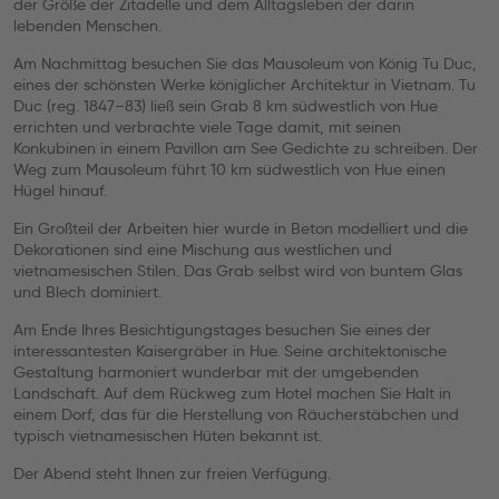
der Größe der Zitadelle und dem Alltagsleben der darin
lebenden Menschen.
Am Nachmittag besuchen Sie das Mausoleum von König Tu Duc,
eines der schönsten Werke königlicher Architektur in Vietnam. Tu
Duc (reg. 1847–83) ließ sein Grab 8 km südwestlich von Hue
errichten und verbrachte viele Tage damit, mit seinen
Konkubinen in einem Pavillon am See Gedichte zu schreiben. Der
Weg zum Mausoleum führt 10 km südwestlich von Hue einen
Hügel hinauf.
Ein Großteil der Arbeiten hier wurde in Beton modelliert und die
Dekorationen sind eine Mischung aus westlichen und
vietnamesischen Stilen. Das Grab selbst wird von buntem Glas
und Blech dominiert.
Am Ende Ihres Besichtigungstages besuchen Sie eines der
interessantesten Kaisergräber in Hue. Seine architektonische
Gestaltung harmoniert wunderbar mit der umgebenden
Landschaft. Auf dem Rückweg zum Hotel machen Sie Halt in
einem Dorf, das für die Herstellung von Räucherstäbchen und
typisch vietnamesischen Hüten bekannt ist.
Der Abend steht Ihnen zur freien Verfügung.