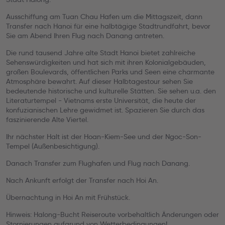
Ausschiffung am Tuan Chau Hafen um die Mittagszeit, dann
Transfer nach Hanoi für eine halbtägige Stadtrundfahrt, bevor
Sie am Abend Ihren Flug nach Danang antreten.
Die rund tausend Jahre alte Stadt Hanoi bietet zahlreiche
Sehenswürdigkeiten und hat sich mit ihren Kolonialgebäuden,
großen Boulevards, öffentlichen Parks und Seen eine charmante
Atmosphäre bewahrt. Auf dieser Halbtagestour sehen Sie
bedeutende historische und kulturelle Stätten. Sie sehen u.a. den
Literaturtempel - Vietnams erste Universität, die heute der
konfuzianischen Lehre gewidmet ist. Spazieren Sie durch das
faszinierende Alte Viertel.
Ihr nächster Halt ist der Hoan-Kiem-See und der Ngoc-Son-
Tempel (Außenbesichtigung).
Danach Transfer zum Flughafen und Flug nach Danang.
Nach Ankunft erfolgt der Transfer nach Hoi An.
Übernachtung in Hoi An mit Frühstück.
Hinweis: Halong-Bucht Reiseroute vorbehaltlich Änderungen oder
Stornierungen aufgrund von Wetterbedingungen!