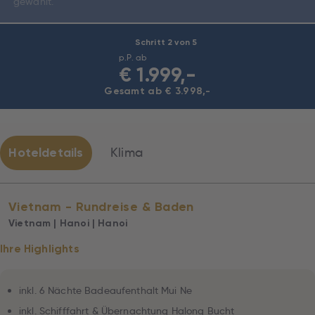
gewählt.
Schritt 2 von 5
p.P. ab
€
1.999,-
Gesamt ab € 3.998,-
Hoteldetails
Klima
Vietnam - Rundreise & Baden
Vietnam | Hanoi | Hanoi
Ihre Highlights
inkl. 6 Nächte Badeaufenthalt Mui Ne
inkl. Schifffahrt & Übernachtung Halong Bucht