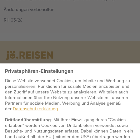
Änderungen vorbehalten.
RH 03/26
Warum jö?
Service
jö Bonus Club Partner