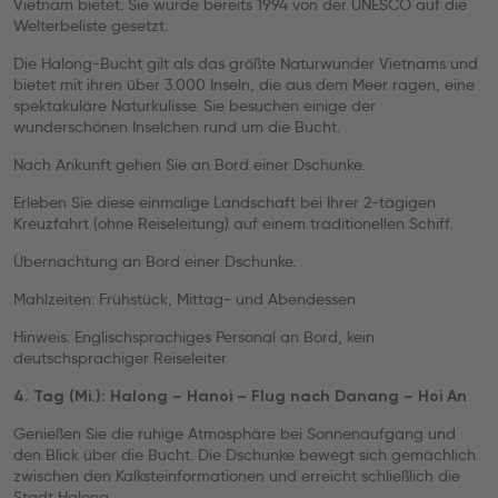
Vietnam bietet. Sie wurde bereits 1994 von der UNESCO auf die
Welterbeliste gesetzt.
Die Halong-Bucht gilt als das größte Naturwunder Vietnams und
bietet mit ihren über 3.000 Inseln, die aus dem Meer ragen, eine
spektakuläre Naturkulisse. Sie besuchen einige der
wunderschönen Inselchen rund um die Bucht.
Nach Ankunft gehen Sie an Bord einer Dschunke.
Erleben Sie diese einmalige Landschaft bei Ihrer 2-tägigen
Kreuzfahrt (ohne Reiseleitung) auf einem traditionellen Schiff.
Übernachtung an Bord einer Dschunke.
Mahlzeiten: Frühstück, Mittag- und Abendessen
Hinweis: Englischsprachiges Personal an Bord, kein
deutschsprachiger Reiseleiter
4. Tag (Mi.): Halong – Hanoi – Flug nach Danang – Hoi An
Genießen Sie die ruhige Atmosphäre bei Sonnenaufgang und
den Blick über die Bucht. Die Dschunke bewegt sich gemächlich
zwischen den Kalksteinformationen und erreicht schließlich die
Stadt Halong.