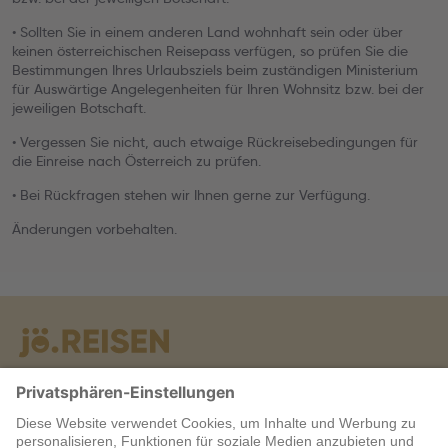
• Sollten Sie in einem anderen Land wohnhaft sein oder über
keinen österreichischen Reisepass verfügen, so prüfen Sie die
Bestimmungen Ihres Urlaubsziels beim zuständigen Ministerium
für Auswärtige Angelegenheiten für Ihren Wohnsitz bzw. bei der
jeweiligen Botschaft.
• Vergessen Sie nicht, auch etwaige Rückreisebedingungen für
die Einreise nach Österreich zu prüfen.
• Bei Rückfragen stehen wir Ihnen gerne zur Verfügung.
Änderungen vorbehalten.
Warum jö?