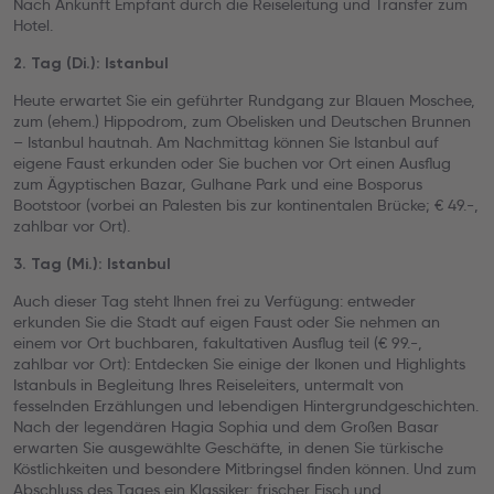
Nach Ankunft Empfant durch die Reiseleitung und Transfer zum
Hotel.
2. Tag (Di.): Istanbul
Heute erwartet Sie ein geführter Rundgang zur Blauen Moschee,
zum (ehem.) Hippodrom, zum Obelisken und Deutschen Brunnen
– Istanbul hautnah. Am Nachmittag können Sie Istanbul auf
eigene Faust erkunden oder Sie buchen vor Ort einen Ausflug
zum Ägyptischen Bazar, Gulhane Park und eine Bosporus
Bootstoor (vorbei an Palesten bis zur kontinentalen Brücke; € 49.-,
zahlbar vor Ort).
3. Tag (Mi.): Istanbul
Auch dieser Tag steht Ihnen frei zu Verfügung: entweder
erkunden Sie die Stadt auf eigen Faust oder Sie nehmen an
einem vor Ort buchbaren, fakultativen Ausflug teil (€ 99.-,
zahlbar vor Ort): Entdecken Sie einige der Ikonen und Highlights
Istanbuls in Begleitung Ihres Reiseleiters, untermalt von
fesselnden Erzählungen und lebendigen Hintergrundgeschichten.
Nach der legendären Hagia Sophia und dem Großen Basar
erwarten Sie ausgewählte Geschäfte, in denen Sie türkische
Köstlichkeiten und besondere Mitbringsel finden können. Und zum
Abschluss des Tages ein Klassiker: frischer Fisch und