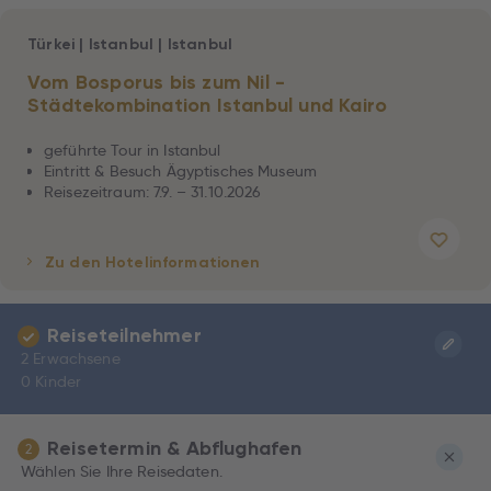
Türkei
|
Istanbul
|
Istanbul
Vom Bosporus bis zum Nil -
Städtekombination Istanbul und Kairo
geführte Tour in Istanbul
Eintritt & Besuch Ägyptisches Museum
Reisezeitraum: 7.9. – 31.10.2026
Zu den Hotelinformationen
Reiseteilnehmer
2 Erwachsene
0 Kinder
Reisetermin & Abflughafen
2
Wählen Sie Ihre Reisedaten.