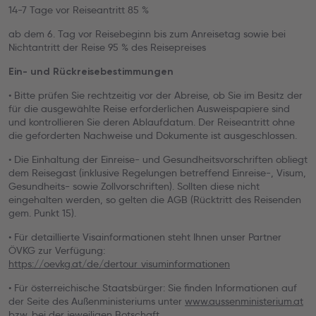
14-7 Tage vor Reiseantritt 85 %
ab dem 6. Tag vor Reisebeginn bis zum Anreisetag sowie bei
Nichtantritt der Reise 95 % des Reisepreises
Ein- und Rückreisebestimmungen
• Bitte prüfen Sie rechtzeitig vor der Abreise, ob Sie im Besitz der
für die ausgewählte Reise erforderlichen Ausweispapiere sind
und kontrollieren Sie deren Ablaufdatum. Der Reiseantritt ohne
die geforderten Nachweise und Dokumente ist ausgeschlossen.
• Die Einhaltung der Einreise- und Gesundheitsvorschriften obliegt
dem Reisegast (inklusive Regelungen betreffend Einreise-, Visum,
Gesundheits- sowie Zollvorschriften). Sollten diese nicht
eingehalten werden, so gelten die AGB (Rücktritt des Reisenden
gem. Punkt 15).
• Für detaillierte Visainformationen steht Ihnen unser Partner
ÖVKG zur Verfügung:
https://oevkg.at/de/dertour_visuminformationen
• Für österreichische Staatsbürger: Sie finden Informationen auf
der Seite des Außenministeriums unter
www.aussenministerium.at
bzw. bei der jeweiligen Botschaft.