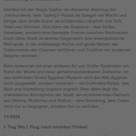
Istanbul mit der Hagia Sophia als steinerner Atemzug der
Jahrhunderte, dem Topkap?-Palast als Spiegel von Macht und
Intrige, dem Große Bazar als schillerndes Labyrinth aus Duft,
Gold und Stimmen. Und dann der Bosporus – kein bloßes
Gewässer, sondern eine bewegte Grenze zwischen Kontinenten.
Doch diese Stadt ist ebenso Gegenwart: eine kosmopolitische
Metropole, in der erstklassige Küche und große Namen der
Gastronomie den Gaumen verführen und Tradition mit moderner
Eleganz vereinen.
Kairo antwortet mit einer anderen Art von Größe: Pyramiden am
Rand der Wüste und einer geheimnisumwobenen Zivilisation. Im
neu eröffneten Grand Egyptian Museum wird das Alte Ägypten
nicht ausgestellt, sondern inszeniert – als kraftvolles Rätsel, das
Blick und Vorstellung zugleich ergreift. Über allem liegt die
orientalische Atmosphäre der Stadt, ein schimmerndes Gemisch
aus Wärme, Rhythmus und Mythos – eine Einladung, dem Osten
nicht nur zu begegnen, sondern ihm zu verfallen.
7.9.2026
1. Tag (Mo.): Flug nach Istanbul (Türkei)