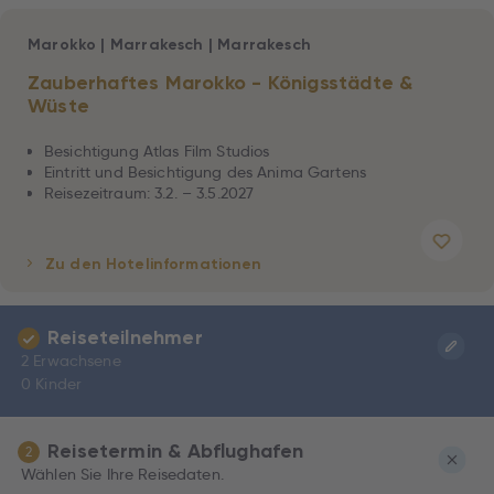
Marokko
|
Marrakesch
|
Marrakesch
Zauberhaftes Marokko - Königsstädte &
Wüste
Besichtigung Atlas Film Studios
Eintritt und Besichtigung des Anima Gartens
Reisezeitraum: 3.2. – 3.5.2027
Zu den Hotelinformationen
Reiseteilnehmer
2 Erwachsene
0 Kinder
Reisetermin & Abflughafen
2
Wählen Sie Ihre Reisedaten.