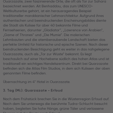
Ouarzazate, zwei faszinierende Orte, die oft als Tor zur Sahara
bezeichnet werden. Ait Benhaddou, das zum UNESCO-
Weltkulturerbe gehört, ist ein herausragendes Beispiel
traditioneller marokkanischer Lehmarchitektur. Aufgrund ihres
authentischen und beeindruckenden Erscheinungsbildes diente
die Stadt als Kulisse für über 40 bekannte Filme und
Fernsehserien, darunter „Gladiator“, „Lawrence von Arabien“,
„Game of Thrones“ und „Die Mumie“. Die malerischen
Lehmbauten und die atemberaubende Landschaft bieten das
perfekte Umfeld für historische und epische Szenen. Nach dieser
beindruckenden Besichtigung geht es weiter in das nahgelegene
Ouarzazate, auch als „Tor zur Wüste“ bekannt. Es liegt
beschaulich auf einer Hochebene südlich des hohen Atlas und ist
traditionell ein wichtiges Handelszentrum. Direkt bei Quarzazate
befinden sich die Atlas Film Studios, in dem sich Kulissen der oben
genannten Filme befinden.
Übernachtung im 4* Hotel in Ouarzazate.
3. Tag (Mi.): Quarzazate - Erfoud
Nach dem Frühstück brechen Sie in die Wüstenregion Erfoud auf.
Nach dem Sie unterwegs die berühmte Tudra-Schlucht besucht
haben, begleiten Sie hohe Hänge, grüne Täler und verlassene