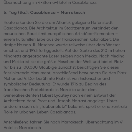
Übernachtung im 4-Sterne-Hotel in Casablanca.
6. Tag (Sa.): Casablanca – Marrakesch
Heute erkunden Sie die am Atlantik gelegene Hafenstadt
Casablanca. Die Architektur im Stadtzentrum verbindet den
maurischen Baustil mit europäischen Art-déco-Elementen –
einem kulturellen Erbe aus der französischen Kolonialzeit. Die
riesige Hassan-II.-Moschee wurde teilweise über dem Wasser
errichtet und 1993 fertiggestellt. Auf der Spitze des 210 m hohen
Minaretts angebrachte Laser zeigen nach Mekka. Nach Medina
und Mekka ist sie die größte Moschee der Welt und bietet Platz
für bis zu 100.000 Gläubige. Zunächst besichtigen Sie dieses
faszinierende Monument, anschließend bewundern Sie den Platz
Mohamed V. Der berühmte Platz ist von historischer und
symbolischer Bedeutung. Er wurde 1916 zu Beginn des
französischen Protektorats in Marokko unter dem
Generalresidenten Hubert Lyautey nach einem Entwurf der
Architekten Henri Prost und Joseph Marrast angelegt. Unter
anderem auch als „Taubenplatz“ bekannt, spielt er eine zentrale
Rolle im urbanen Leben Casablancas.
Anschließend fahren Sie nach Marrakesch. Übernachtung im 4*
Hotel in Marrakesch.