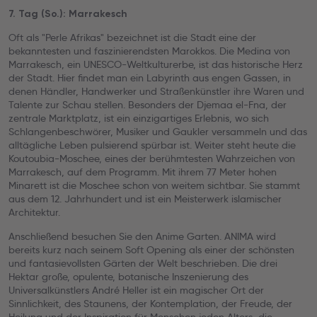
7. Tag (So.): Marrakesch
Oft als "Perle Afrikas" bezeichnet ist die Stadt eine der
bekanntesten und faszinierendsten Marokkos. Die Medina von
Marrakesch, ein UNESCO-Weltkulturerbe, ist das historische Herz
der Stadt. Hier findet man ein Labyrinth aus engen Gassen, in
denen Händler, Handwerker und Straßenkünstler ihre Waren und
Talente zur Schau stellen. Besonders der Djemaa el-Fna, der
zentrale Marktplatz, ist ein einzigartiges Erlebnis, wo sich
Schlangenbeschwörer, Musiker und Gaukler versammeln und das
alltägliche Leben pulsierend spürbar ist. Weiter steht heute die
Koutoubia-Moschee, eines der berühmtesten Wahrzeichen von
Marrakesch, auf dem Programm. Mit ihrem 77 Meter hohen
Minarett ist die Moschee schon von weitem sichtbar. Sie stammt
aus dem 12. Jahrhundert und ist ein Meisterwerk islamischer
Architektur.
Anschließend besuchen Sie den Anime Garten. ANIMA wird
bereits kurz nach seinem Soft Opening als einer der schönsten
und fantasievollsten Gärten der Welt beschrieben. Die drei
Hektar große, opulente, botanische Inszenierung des
Universalkünstlers André Heller ist ein magischer Ort der
Sinnlichkeit, des Staunens, der Kontemplation, der Freude, der