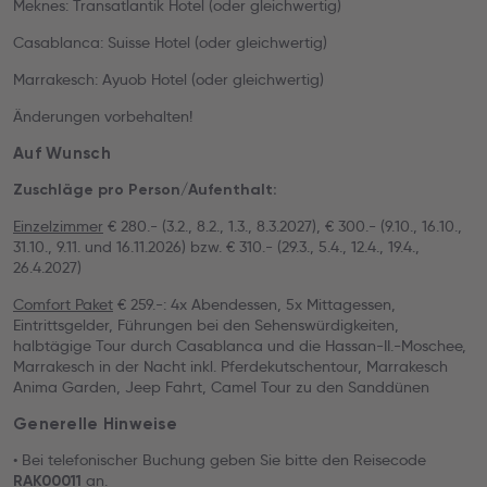
Meknes: Transatlantik Hotel (oder gleichwertig)
Casablanca: Suisse Hotel (oder gleichwertig)
Marrakesch: Ayuob Hotel (oder gleichwertig)
Änderungen vorbehalten!
Auf Wunsch
Zuschläge pro Person/Aufenthalt:
Einzelzimmer
€ 280.- (3.2., 8.2., 1.3., 8.3.2027), € 300.- (9.10., 16.10.,
31.10., 9.11. und 16.11.2026) bzw. € 310.- (29.3., 5.4., 12.4., 19.4.,
26.4.2027)
Comfort Paket
€ 259.-: 4x Abendessen, 5x Mittagessen,
Eintrittsgelder, Führungen bei den Sehenswürdigkeiten,
halbtägige Tour durch Casablanca und die Hassan-II.-Moschee,
Marrakesch in der Nacht inkl. Pferdekutschentour, Marrakesch
Anima Garden, Jeep Fahrt, Camel Tour zu den Sanddünen
Generelle Hinweise
• Bei telefonischer Buchung geben Sie bitte den Reisecode
an.
RAK00011