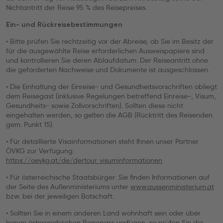
Nichtantritt der Reise 95 % des Reisepreises.
Ein- und Rückreisebestimmungen
• Bitte prüfen Sie rechtzeitig vor der Abreise, ob Sie im Besitz der
für die ausgewählte Reise erforderlichen Ausweispapiere sind
und kontrollieren Sie deren Ablaufdatum. Der Reiseantritt ohne
die geforderten Nachweise und Dokumente ist ausgeschlossen.
• Die Einhaltung der Einreise- und Gesundheitsvorschriften obliegt
dem Reisegast (inklusive Regelungen betreffend Einreise-, Visum,
Gesundheits- sowie Zollvorschriften). Sollten diese nicht
eingehalten werden, so gelten die AGB (Rücktritt des Reisenden
gem. Punkt 15).
• Für detaillierte Visainformationen steht Ihnen unser Partner
ÖVKG zur Verfügung:
https://oevkg.at/de/dertour_visuminformationen
• Für österreichische Staatsbürger: Sie finden Informationen auf
der Seite des Außenministeriums unter
www.aussenministerium.at
bzw. bei der jeweiligen Botschaft.
• Sollten Sie in einem anderen Land wohnhaft sein oder über
keinen österreichischen Reisepass verfügen, so prüfen Sie die