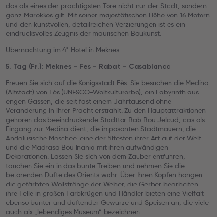
das als eines der prächtigsten Tore nicht nur der Stadt, sondern
ganz Marokkos gilt. Mit seiner majestätischen Höhe von 16 Metern
und den kunstvollen, detailreichen Verzierungen ist es ein
eindrucksvolles Zeugnis der maurischen Baukunst.
Übernachtung im 4* Hotel in Meknes.
5. Tag (Fr.): Meknes – Fes – Rabat – Casablanca
Freuen Sie sich auf die Königsstadt Fès. Sie besuchen die Medina
(Altstadt) von Fès (UNESCO-Weltkulturerbe), ein Labyrinth aus
engen Gassen, die seit fast einem Jahrtausend ohne
Veränderung in ihrer Pracht erstrahlt. Zu den Hauptattraktionen
gehören das beeindruckende Stadttor Bab Bou Jeloud, das als
Eingang zur Medina dient, die imposanten Stadtmauern, die
Andalusische Moschee, eine der ältesten ihrer Art auf der Welt
und die Madrasa Bou Inania mit ihren aufwändigen
Dekorationen. Lassen Sie sich von dem Zauber entführen,
tauchen Sie ein in das bunte Treiben und nehmen Sie die
betörenden Düfte des Orients wahr. Über Ihren Köpfen hängen
die gefärbten Wollstränge der Weber, die Gerber bearbeiten
ihre Felle in großen Farbkrügen und Händler bieten eine Vielfalt
ebenso bunter und duftender Gewürze und Speisen an, die viele
auch als „lebendiges Museum“ bezeichnen.