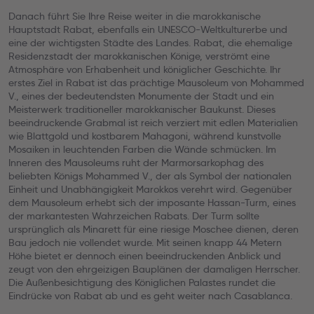
Danach führt Sie Ihre Reise weiter in die marokkanische
Hauptstadt Rabat, ebenfalls ein UNESCO-Weltkulturerbe und
eine der wichtigsten Städte des Landes. Rabat, die ehemalige
Residenzstadt der marokkanischen Könige, verströmt eine
Atmosphäre von Erhabenheit und königlicher Geschichte. Ihr
erstes Ziel in Rabat ist das prächtige Mausoleum von Mohammed
V., eines der bedeutendsten Monumente der Stadt und ein
Meisterwerk traditioneller marokkanischer Baukunst. Dieses
beeindruckende Grabmal ist reich verziert mit edlen Materialien
wie Blattgold und kostbarem Mahagoni, während kunstvolle
Mosaiken in leuchtenden Farben die Wände schmücken. Im
Inneren des Mausoleums ruht der Marmorsarkophag des
beliebten Königs Mohammed V., der als Symbol der nationalen
Einheit und Unabhängigkeit Marokkos verehrt wird. Gegenüber
dem Mausoleum erhebt sich der imposante Hassan-Turm, eines
der markantesten Wahrzeichen Rabats. Der Turm sollte
ursprünglich als Minarett für eine riesige Moschee dienen, deren
Bau jedoch nie vollendet wurde. Mit seinen knapp 44 Metern
Höhe bietet er dennoch einen beeindruckenden Anblick und
zeugt von den ehrgeizigen Bauplänen der damaligen Herrscher.
Die Außenbesichtigung des Königlichen Palastes rundet die
Eindrücke von Rabat ab und es geht weiter nach Casablanca.