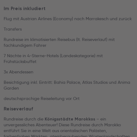
Im Preis inkludiert
Flug mit Austrian Airlines (Economy) nach Marrakesch und zurück
Transfers
Rundreise im klimatisierten Reisebus (lt. Reiseverlauf) mit
fachkundigem Fahrer
7 Nächte in 4-Sterne-Hotels (Landeskategorie) mit
Frühstücksbuffet
3x Abendessen
Besichtigung inkl. Eintritt: Bahia Palace, Atlas Studios und Anima
Garden
deutschsprachige Reiseleitung vor Ort
Reiseverlauf
Rundreise durch die
– ein
Königsstädte Marokkos
unvergessliches Abenteuer! Diese Rundreise durch Marokko
entführt Sie in eine Welt aus orientalischen Palästen,
farbenfrohen Märkten, atemberaubenden Wüstenlandschaften