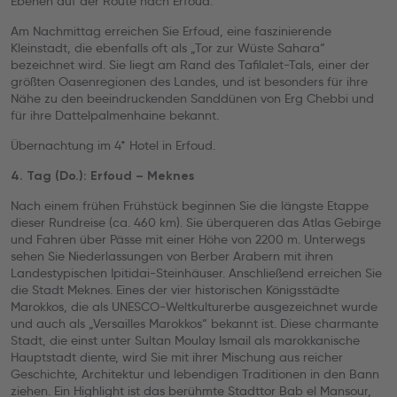
Ebenen auf der Route nach Erfoud.
Am Nachmittag erreichen Sie Erfoud, eine faszinierende
Kleinstadt, die ebenfalls oft als „Tor zur Wüste Sahara“
bezeichnet wird. Sie liegt am Rand des Tafilalet-Tals, einer der
größten Oasenregionen des Landes, und ist besonders für ihre
Nähe zu den beeindruckenden Sanddünen von Erg Chebbi und
für ihre Dattelpalmenhaine bekannt.
Übernachtung im 4* Hotel in Erfoud.
4. Tag (Do.): Erfoud – Meknes
Nach einem frühen Frühstück beginnen Sie die längste Etappe
dieser Rundreise (ca. 460 km). Sie überqueren das Atlas Gebirge
und Fahren über Pässe mit einer Höhe von 2200 m. Unterwegs
sehen Sie Niederlassungen von Berber Arabern mit ihren
Landestypischen Ipitidai-Steinhäuser. Anschließend erreichen Sie
die Stadt Meknes. Eines der vier historischen Königsstädte
Marokkos, die als UNESCO-Weltkulturerbe ausgezeichnet wurde
und auch als „Versailles Marokkos“ bekannt ist. Diese charmante
Stadt, die einst unter Sultan Moulay Ismail als marokkanische
Hauptstadt diente, wird Sie mit ihrer Mischung aus reicher
Geschichte, Architektur und lebendigen Traditionen in den Bann
ziehen. Ein Highlight ist das berühmte Stadttor Bab el Mansour,