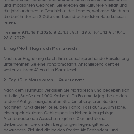
und imposanten Gebirgen. Sie erleben die kulturelle Vielfalt und
die jahrhundertealte Geschichte des Landes, während Sie durch
die berühmtesten Städte und beeindruckendsten Naturkulissen
reisen.
Termine 9.11., 16.11.2026, 8.2., 1.3., 8.3., 29.3., 5.4., 12.4., 19.4.,
26.4.2027:
1. Tag (Mo.): Flug nach Marrakesch
Nach der Begrüßung durch Ihre deutschsprechende Reiseleitung
unternehmen Sie eine Panoramafahrt. Anschließend geht es
weiter zu Ihrem 4* Hotel in Marrakesch.
2. Tag (Di.): Marrakesch – Quarzazate
Nach dem Frühstück verlassen Sie Marrakesch und begeben sich
auf die „Straße der 1.000 Kasbah“. Ein Fotomotiv jagt heute das
andere! Auf gut ausgebauten Straßen überqueren Sie den
höchsten Punkt dieser Reise, den Tichka-Pass auf 2.260m Höhe,
einen spektakulären Gebirgspass im Hohen Atlasgebirge.
Atemberaubende Aussichten, grüne Täler und kleine
Berberdörfer, die an den Berghängen liegen, gilt es zu
bewundern. Ziel sind die beiden Städte Ait Benhaddou und