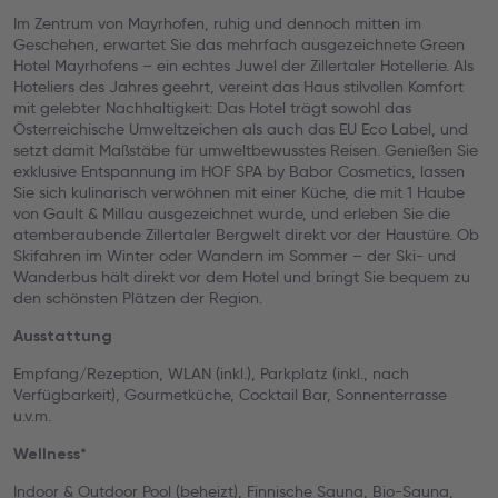
Im Zentrum von Mayrhofen, ruhig und dennoch mitten im
Geschehen, erwartet Sie das mehrfach ausgezeichnete Green
Hotel Mayrhofens – ein echtes Juwel der Zillertaler Hotellerie. Als
Hoteliers des Jahres geehrt, vereint das Haus stilvollen Komfort
mit gelebter Nachhaltigkeit: Das Hotel trägt sowohl das
Österreichische Umweltzeichen als auch das EU Eco Label, und
setzt damit Maßstäbe für umweltbewusstes Reisen. Genießen Sie
exklusive Entspannung im HOF SPA by Babor Cosmetics, lassen
Sie sich kulinarisch verwöhnen mit einer Küche, die mit 1 Haube
von Gault & Millau ausgezeichnet wurde, und erleben Sie die
atemberaubende Zillertaler Bergwelt direkt vor der Haustüre. Ob
Skifahren im Winter oder Wandern im Sommer – der Ski- und
Wanderbus hält direkt vor dem Hotel und bringt Sie bequem zu
den schönsten Plätzen der Region.
Ausstattung
Empfang/Rezeption, WLAN (inkl.), Parkplatz (inkl., nach
Verfügbarkeit), Gourmetküche, Cocktail Bar, Sonnenterrasse
u.v.m.
Wellness*
Indoor & Outdoor Pool (beheizt), Finnische Sauna, Bio-Sauna,