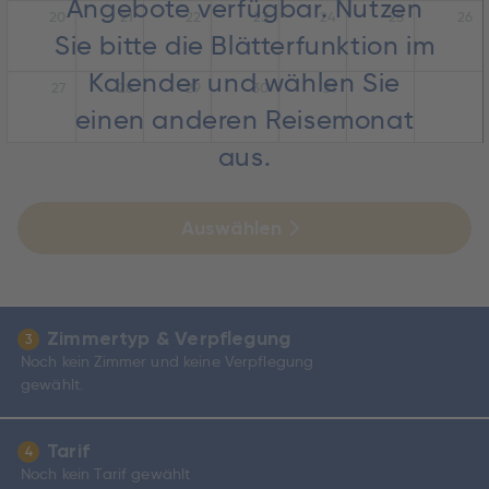
Angebote verfügbar. Nutzen
20
21
22
23
24
25
26
Sie bitte die Blätterfunktion im
Kalender und wählen Sie
27
28
29
30
31
einen anderen Reisemonat
aus.
Auswählen
Zimmertyp & Verpflegung
3
Noch kein Zimmer und keine Verpflegung
gewählt.
Tarif
4
Noch kein Tarif gewählt