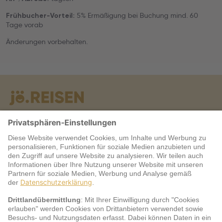
5% Ermäßigung bei Buchung mind. 60
Frühbucher-Vorteil:
Tage vorab
Änderungen vorbehalten.
Warum jö?
Service
jö Bonus Club Partner