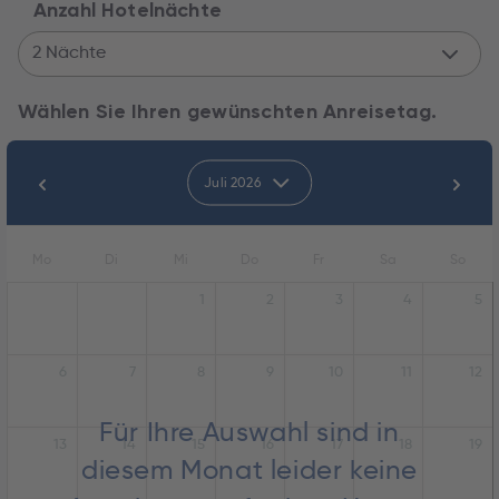
Anzahl Hotelnächte
2 Nächte
Wählen Sie Ihren gewünschten Anreisetag.
Juli 2026
Mo
Di
Mi
Do
Fr
Sa
So
1
2
3
4
5
6
7
8
9
10
11
12
Für Ihre Auswahl sind in
13
14
15
16
17
18
19
diesem Monat leider keine