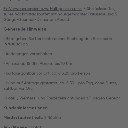
¾-Verwöhnpension bzw. Halbpension plus:
Frühstücksbuffet,
süßes Nachmittagsbuffet mit hausgemachter Patisserie und 5-
Gänge-Gourmet-Dinner am Abend
Generelle Hinweise
• Bitte geben Sie bei telefonischer Buchung den Reisecode
an.
INN00061
• Änderungen vorbehalten.
• Anreise ab 15 Uhr, Abreise bis 10 Uhr
• Kurtaxe zahlbar vor Ort: ca. € 3,20 pro Person
• Hund auf Anfrage gestattet: ca. € 30.- pro Tag, ohne Futter,
zahlbar vor Ort.
• Hotel-, Wellness- und Freizeiteinrichtungen z.T. gegen Gebühr
Kundeninformationen
2 Nächte
Mindestaufenthalt:
täglich
An-/Abreise: