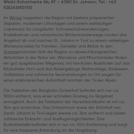
Winkl-Schattseite 6b, AT – 6380 St. Johann; Tel.: +43
535263610700
Im
Winter
begeistert die Region mit bestens präparierten
Skipisten, modernen Liftanlagen und einem weitläufigen
Loipennetz für Langläufer. Schneeschuhwanderungen,
Rodelbahnen und romantische Winterwanderwege runden das
Angebot ab und machen St. Johann in Tirol zu einem vielseitigen
Winterparadies für Familien, Genießer und Aktive. In den
Sommer
monaten lädt die Region zu abwechslungsreichen
Aktivitäten in der Natur ein. Wanderer und Mountainbiker finden
ein gut ausgebautes Wegenetz mit herrlichen Ausblicken auf das
Kitzbüheler Horn und das Kaisergebirge. Klettersteige, Badeseen,
Golfplätze und zahlreiche Veranstaltungen im Ort sorgen für
einen erlebnisreichen Aufenthalt inmitten der Tiroler Alpen.
Die Talstation der Bergbahn Eichenhof befindet sich nur ca.
100m entfernt, was einen schnellen Einstieg ins Skigebiet
ermöglicht. Auch die Talstation der Harschbichlbahn ist mit ca.
3km gut erreichbar. Das Ortszentrum sowie der Bahnhof von
Sankt Johann in Tirol liegen jeweils ca. 2km entfernt und bieten
zahlreiche Einkaufs- und Ausflugsmöglichkeiten. Eine
Bushaltestelle befindet sich in nur ca. 50m Entfernung und sorgt
für eine bequeme Anbindung an die Umgebung.