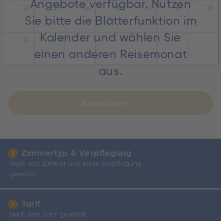
Angebote verfügbar. Nutzen
22
23
24
25
26
27
28
Sie bitte die Blätterfunktion im
Kalender und wählen Sie
29
30
einen anderen Reisemonat
aus.
Auswählen
Zimmertyp & Verpflegung
3
Noch kein Zimmer und keine Verpflegung
gewählt.
Tarif
4
Noch kein Tarif gewählt