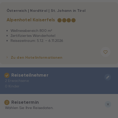
Österreich
|
Nordtirol
|
St. Johann in Tirol
Alpenhotel Kaiserfels
★
★
★
★
Wellnessbereich 800 m²
Zertifiziertes Wanderhotel
Reisezeitraum: 5.12. – 6.11.2026
Zu den Hotelinformationen
Reiseteilnehmer
2 Erwachsene
0 Kinder
Reisetermin
2
Wählen Sie Ihre Reisedaten.