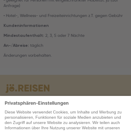
• geeignet für Personen mit eingeschränkter Mobilität: ja (auf
Anfrage)
• Hotel-, Wellness- und Freizeiteinrichtungen z.T. gegen Gebühr
Kundeninformationen
2, 3, 5 oder 7 Nächte
Mindestaufenthalt:
täglich
An-/Abreise:
Änderungen vorbehalten.
Warum jö?
Service