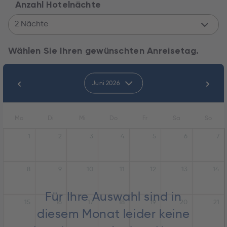
Anzahl Hotelnächte
2 Nächte
Wählen Sie Ihren gewünschten Anreisetag.
Juni 2026
Mo
Di
Mi
Do
Fr
Sa
So
1
2
3
4
5
6
7
8
9
10
11
12
13
14
Für Ihre Auswahl sind in
15
16
17
18
19
20
21
diesem Monat leider keine