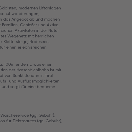
Skipisten, modernen Liftanlagen
neeschuhwanderungen,
n das Angebot ab und machen
r Familien, Genießer und Aktive.
ichen Aktivitäten in der Natur
tes Wegenetz mit herrlichen
. Klettersteige, Badeseen,
ür einen erlebnisreichen
a. 100m entfernt, was einen
ation der Harschbichlbahn ist mit
f von Sankt Johann in Tirol
aufs- und Ausflugsmöglichkeiten.
ng und sorgt für eine bequeme
Wäscheservice (gg. Gebühr),
on für Elektroautos (gg. Gebühr),