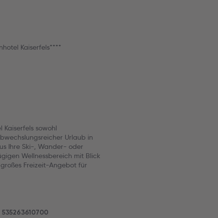
otel Kaiserfels****
l Kaiserfels sowohl
abwechslungsreicher Urlaub in
aus Ihre Ski-, Wander- oder
gigen Wellnessbereich mit Blick
 großes Freizeit-Angebot für
3 535263610700