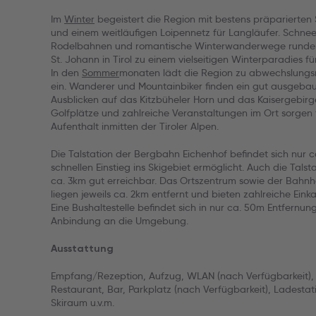
Im
Winter
begeistert die Region mit bestens präparierten 
und einem weitläufigen Loipennetz für Langläufer. Sch
Rodelbahnen und romantische Winterwanderwege runde
St. Johann in Tirol zu einem vielseitigen Winterparadies fü
In den
Sommer
monaten lädt die Region zu abwechslungsre
ein. Wanderer und Mountainbiker finden ein gut ausgebau
Ausblicken auf das Kitzbüheler Horn und das Kaisergebirge
Golfplätze und zahlreiche Veranstaltungen im Ort sorgen f
Aufenthalt inmitten der Tiroler Alpen.
Die Talstation der Bergbahn Eichenhof befindet sich nur c
schnellen Einstieg ins Skigebiet ermöglicht. Auch die Talst
ca. 3km gut erreichbar. Das Ortszentrum sowie der Bahnho
liegen jeweils ca. 2km entfernt und bieten zahlreiche Eink
Eine Bushaltestelle befindet sich in nur ca. 50m Entfernu
Anbindung an die Umgebung.
Ausstattung
Empfang/Rezeption, Aufzug, WLAN (nach Verfügbarkeit), 
Restaurant, Bar, Parkplatz (nach Verfügbarkeit), Ladestati
Skiraum u.v.m.