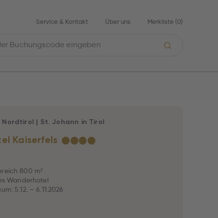
Service & Kontakt
Über uns
Merkliste (
0
)
|
Nordtirol
|
St. Johann in Tirol
el Kaiserfels
★
★
★
★
ereich 800 m²
rtes Wanderhotel
um: 5.12. – 6.11.2026