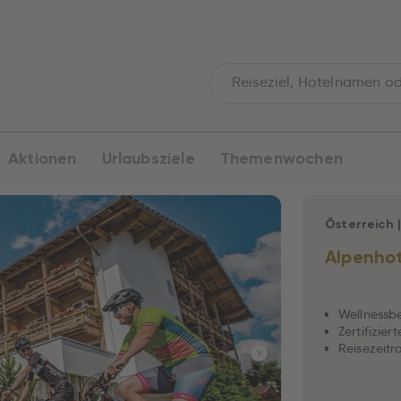
Aktionen
Urlaubsziele
Themenwochen
Österreich
Alpenhot
Wellnessb
Zertifizie
Reisezeitra