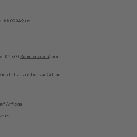
de
an.
INN00049
a. € 2,60 (
Sommersaison
) pro
ohne Futter, zahlbar vor Ort, nur
(auf Anfrage)
ebühr