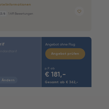
otelinformationen
,5
/6
1.491 Bewertungen
rif
Angebot ohne Flug
ndardtarif
Angebot prüfen
p.P. ab
€
181,-
Ändern
Gesamt ab € 362,-