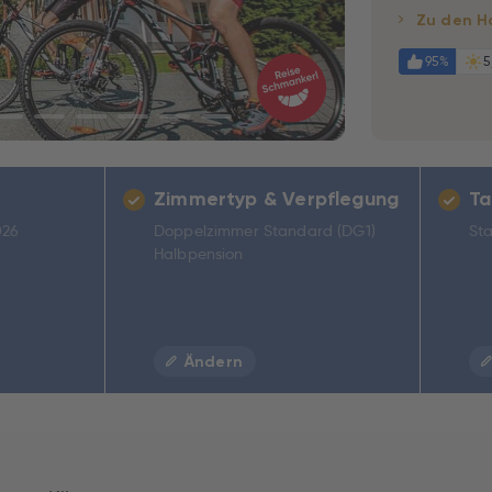
Zu den H
95%
5
Zimmertyp & Verpflegung
Ta
026
Doppelzimmer Standard (DG1)
Sta
Halbpension
Ändern