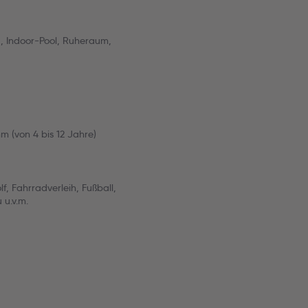
, Indoor-Pool, Ruheraum,
m (von 4 bis 12 Jahre)
f, Fahrradverleih, Fußball,
 u.v.m.