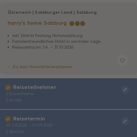
Österreich
|
Salzburger Land
|
Salzburg
harry’s home Salzburg
★
★
★
inkl. Eintritt Festung Hohensalzburg
Familienfreundliches Hotel in zentraler Lage
Reisezeitraum: 1.4. – 31.10.2026
Zu den Hotelinformationen
Reiseteilnehmer
2 Erwachsene
0 Kinder
Reisetermin
05.09.2026 - 07.09.2026
2 Nächte