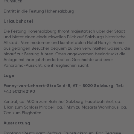
Frühstück
Eintritt in die Festung Hohensalzburg
Urlaubshotel
Die Festung Hohensalzburg thront majestätisch über der Stadt
und bietet einen eindrucksvollen Blick auf Salzburgs historische
Altstadt. Vom modernen und komfortablen Hotel Harry’s Home
aus gelangen Besucher bequem zu den verwinkelten Gassen, die
hinauf zur Festung führen. Oben angekommen beeindruckt die
Anlage mit ihrer jahrhundertealten Geschichte und einer
Panorama-Aussicht, die ihresgleichen sucht.
Lage
Fanny-von-Lehnert-Straße 6-8, AT – 5020 Salzburg; Tel.:
+43 5012142190
Zentral, ca. 400m zum Bahnhof Salzburg Hauptbahnhof, ca.
1,1km zum Schloss Mirabell, ca. 1,4km zu Mozarts Wohnhaus, ca.
7km zum Flughafen
Ausstattung
Empfang/Restaurant, Aufzug, Frühstücksraum, Bar, Terrasse,