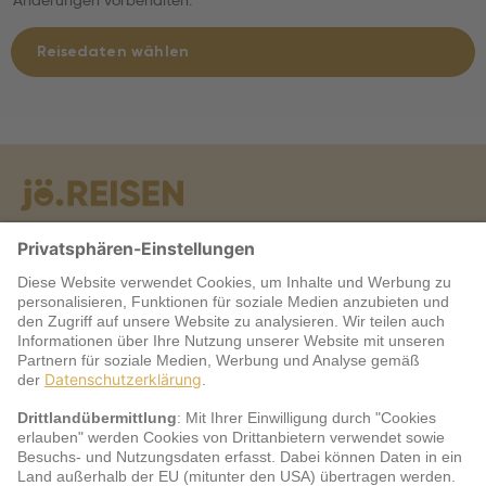
Änderungen vorbehalten.
Reisedaten wählen
Warum jö?
Service
jö Bonus Club Partner