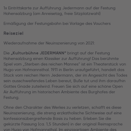
1x Eintrittskarte zur Aufführung Jedermann auf der Festung
Hohensalzburg (am Anreisetag, freie Sitzplatzwahl)
Ermäßigung der Festungsbahn bei Vorlage des Vouchers
Reiseziel
Wiederaufnahme der Neuinszenierung von 2021:
Die
bringt auf der Festung
„Kulturbühne JEDERMANN“
Hohensalzburg einen Klassiker zur Aufführung! Das berühmte
Spiel vom „Sterben des reichen Mannes“ ist ein Theaterstück von
Hugo von Hofmannsthal. 1911 in Berlin uraufgeführt, handelt das
Stück vom reichen Herrn Jedermann, der im Angesicht des Todes
sein ausschweifendes Leben bereut, Buße tut und ihm daraufhin
Gottes Gnade zuteilwird. Freuen Sie sich auf eine schöne Open
Air Aufführung im historischen Ambiente des Burghofes der
Festung.
Ohne den Charakter des Werkes zu verletzen, schafft es diese
Neuinszenierung, die streng erzkatholische Sichtweise auf eine
konfessionsübergreifende Basis zu heben. Erleben Sie die
gekürzte Fassung (ca. 1,5 Stunden) in der original Reimsprache
von Hugo von Hofmannsthal. Im einzigartigen Ambiente des