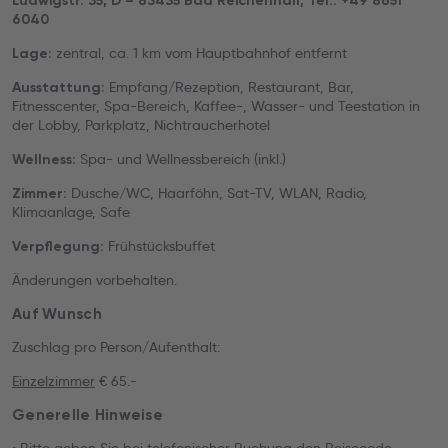
Ludwigstr. 35, D – 83435 Bad Reichenhall, Tel.: +49 8651
6040
zentral, ca. 1 km vom Hauptbahnhof entfernt
Lage:
Empfang/Rezeption, Restaurant, Bar,
Ausstattung:
Fitnesscenter, Spa-Bereich, Kaffee-, Wasser- und Teestation in
der Lobby, Parkplatz, Nichtraucherhotel
Spa- und Wellnessbereich (inkl.)
Wellness:
Dusche/WC, Haarföhn, Sat-TV, WLAN, Radio,
Zimmer:
Klimaanlage, Safe
Frühstücksbuffet
Verpflegung:
Änderungen vorbehalten.
Auf Wunsch
Zuschlag pro Person/Aufenthalt:
Einzelzimmer
€ 65.-
Generelle Hinweise