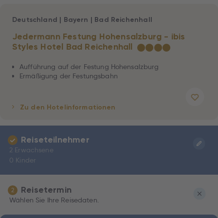
Deutschland
|
Bayern
|
Bad Reichenhall
Jedermann Festung Hohensalzburg - ibis
Styles Hotel Bad Reichenhall
★
★
★
★
Aufführung auf der Festung Hohensalzburg
Ermäßigung der Festungsbahn
Zu den Hotelinformationen
Reiseteilnehmer
2 Erwachsene
0 Kinder
Reisetermin
2
Wählen Sie Ihre Reisedaten.