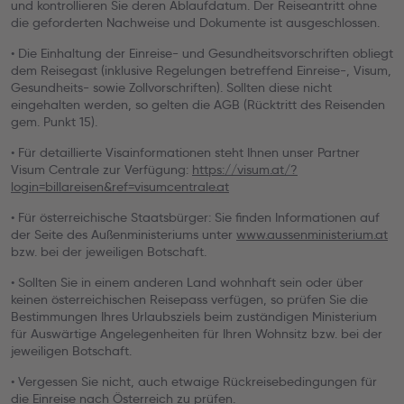
und kontrollieren Sie deren Ablaufdatum. Der Reiseantritt ohne
die geforderten Nachweise und Dokumente ist ausgeschlossen.
• Die Einhaltung der Einreise- und Gesundheitsvorschriften obliegt
dem Reisegast (inklusive Regelungen betreffend Einreise-, Visum,
Gesundheits- sowie Zollvorschriften). Sollten diese nicht
eingehalten werden, so gelten die AGB (Rücktritt des Reisenden
gem. Punkt 15).
• Für detaillierte Visainformationen steht Ihnen unser Partner
Visum Centrale zur Verfügung:
https://visum.at/?
login=billareisen&ref=visumcentrale.at
• Für österreichische Staatsbürger: Sie finden Informationen auf
der Seite des Außenministeriums unter
www.aussenministerium.at
bzw. bei der jeweiligen Botschaft.
• Sollten Sie in einem anderen Land wohnhaft sein oder über
keinen österreichischen Reisepass verfügen, so prüfen Sie die
Bestimmungen Ihres Urlaubsziels beim zuständigen Ministerium
für Auswärtige Angelegenheiten für Ihren Wohnsitz bzw. bei der
jeweiligen Botschaft.
• Vergessen Sie nicht, auch etwaige Rückreisebedingungen für
die Einreise nach Österreich zu prüfen.