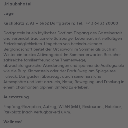
Urlaubshotel
Lage
Kirchplatz 2, AT – 5632 Dorfgastein; Tel.: +43 6433 20000
Dorfgastein ist ein idyllisches Dorf am Eingang des Gasteinertals
und verbindet traditionelle Salzburger Lebensart mit vielfältigen
Freizeitmöglichkeiten. Umgeben von beeindruckender
Berglandschaft bietet der Ort sowohl im Sommer als auch im
Winter ein breites Aktivangebot. Im Sommer erwarten Besucher
zahlreiche familienfreundliche Themenwege,
abwechslungsreiche Wanderungen und spannende Ausflugsziele
wie die Burg Klammstein oder der Barfußweg am Spiegelsee
Fulseck. Dorfgastein überzeugt durch seine herzliche
Atmosphäre und lädt dazu ein, Natur, Bewegung und Erholung in
einem charmanten alpinen Umfeld zu erleben.
Ausstattung
Empfang/Rezeption, Aufzug, WLAN (inkl.), Restaurant, Hotelbar,
Parkplatz (nach Verfügbarkeit) u.v.m.
Wellness*