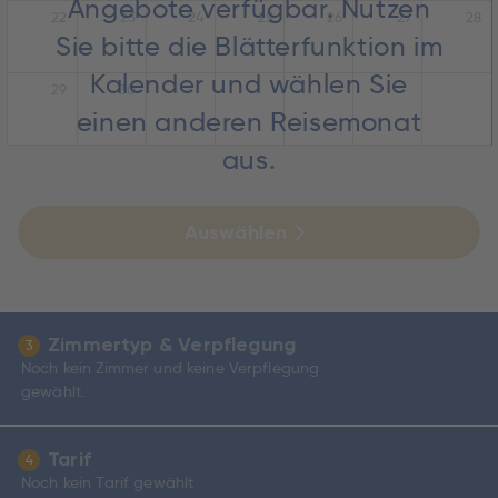
Angebote verfügbar. Nutzen
22
23
24
25
26
27
28
Sie bitte die Blätterfunktion im
Kalender und wählen Sie
29
30
einen anderen Reisemonat
aus.
Auswählen
Zimmertyp & Verpflegung
3
Noch kein Zimmer und keine Verpflegung
gewählt.
Tarif
4
Noch kein Tarif gewählt