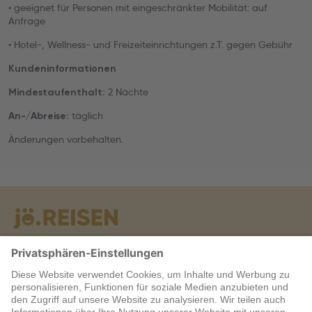
• geeignet für Personen mit eingeschränkter Mobilität: auf
Anfrage
• Hotel-, Wellness- und Freizeiteinrichtungen z.T. gegen Gebühr
Kundeninformationen
2 Nächte
Mindestaufenthalt:
täglich
An-/Abreise:
Änderungen vorbehalten.
Warum jö?
Service