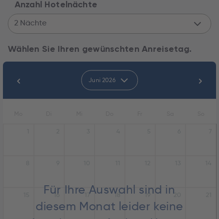
Anzahl Hotelnächte
2 Nächte
Wählen Sie Ihren gewünschten Anreisetag.
Juni 2026
Mo
Di
Mi
Do
Fr
Sa
So
1
2
3
4
5
6
7
8
9
10
11
12
13
14
Für Ihre Auswahl sind in
15
16
17
18
19
20
21
diesem Monat leider keine